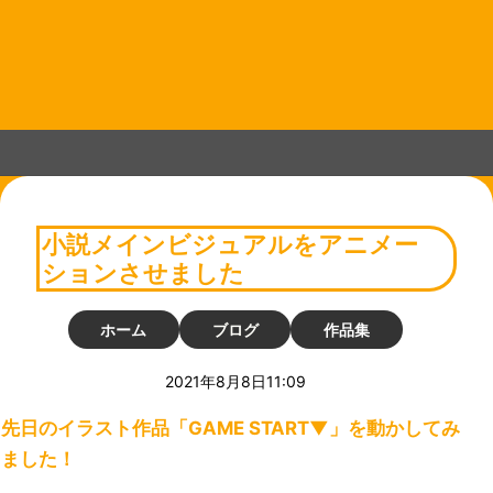
コ
ン
テ
ン
ツ
へ
ス
キ
ッ
プ
小説メインビジュアルをアニメー
ションさせました
ホーム
ブログ
作品集
2021年8月8日11:09
先日のイラスト作品「GAME START▼」を動かしてみ
ました！