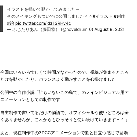
イラストを描いて動かしてみました～
そのメイキングもついでに公開しました＾＾
#イラスト
#創作
#絵
pic.twitter.com/ldz1SRHv4c
— ふじたりあん（藤田将） (@noveldrum_0)
August 8, 2021
今回はいろいろ忙しくて時間がなかったので、視線が集まるところ
だけを動かしたり、バランスよく動かすことを心掛けました
公開中の自作小説「誰もいないこの島で」のメインビジュアル用ア
ニメーションとしての制作です
自主制作で書いてるだけの物語で、オフィシャルな使いどころは全
くありませんが、これからもひっそりと使い続けていきます＾＾；
あと、現在制作中の3DCGアニメーションで割と目立つ感じで登場