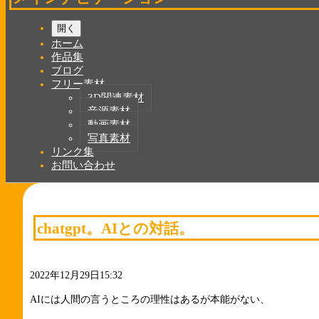
開く
ホーム
作品集
ブログ
フリー素材
3D関連素材
音源素材
動画素材
写真素材
リンク集
お問い合わせ
chatgpt。AIとの対話。
2022年12月29日15:32
AIには人間の言うところの理性はあるが本能がない、