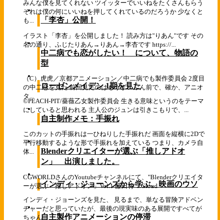
みんな僕を見てくれない ツイッターでいいねをたくさんもらう
それは僕の何にいいねを押してくれているのだろうか 少なくと
「李杏」公開！
も...
イラスト「李杏」を公開しました！ 読み方は"りあん"です その
名の通り、ふじたりあん→りあん→李杏です https://...
中二病でも恋がしたい！ について、物語の
型
（C）虎虎／京都アニメーション／中二病でも製作委員会 2度目
ローゼンメイデン 1期を見た
の中二恋を見た 前回見たのはもうずいぶん前で、確か、アニオ
タ...
©PEACH-PIT/薔薇乙女製作委員会 生きる意味というのをテーマ
にしていると思われる 主人公のジュンは引きこもりで、...
自主制作メモ：手振れ
このカットの手振れは一ひねりした手振れだ 画面を縦横に2Dで
平行移動するような形で手振れを加えている つまり、カメラ自
Blenderクリエイターが選ぶ「推しアドオ
体...
ン」 出演しました。
CGWORLDさんのYoutubeチャンネルにて、"Blenderクリエイタ
インディ・ジョーンズから学ぶ、映画のウソ
ーが選ぶ「推しアドオン」Vol.1 藤田将"...
Cloud
インディ・ジョーンズを見た、 見るまで、単なる冒険アドベン
チャーだと思っていたが、最後の現実味のある展開ですべてが
自主製作アニメーションの停滞
ちゃん...