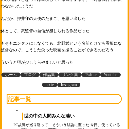
るわなかったようだ
なんだか、押井守の天使のたまご、を思い出した
全体として、武監督の自信が感じられる作品だった
そもそもエンタメにしなくても、北野武という名前だけでも看板にな
る監督なので、こうした尖った映画を撮ることができるのだろう
そういうと頃が少しうらやましいと思った
ホーム
ブログ
作品集
リンク集
Twitter
Youtube
pixiv
Instagram
記事一覧
世の中の人間みんな凄い
PC故障が巡り巡って、そういう結論に至った 今日、使っている