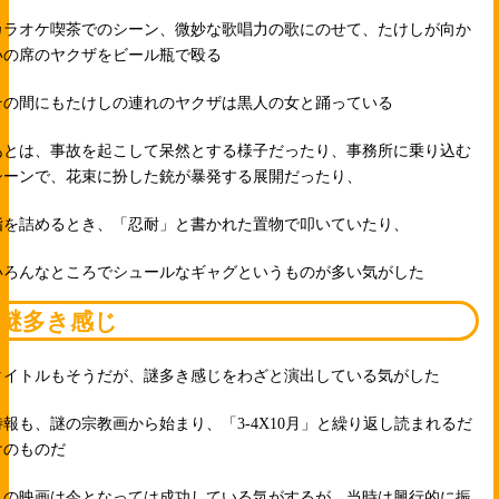
カラオケ喫茶でのシーン、微妙な歌唱力の歌にのせて、たけしが向か
いの席のヤクザをビール瓶で殴る
その間にもたけしの連れのヤクザは黒人の女と踊っている
あとは、事故を起こして呆然とする様子だったり、事務所に乗り込む
シーンで、花束に扮した銃が暴発する展開だったり、
指を詰めるとき、「忍耐」と書かれた置物で叩いていたり、
いろんなところでシュールなギャグというものが多い気がした
謎多き感じ
タイトルもそうだが、謎多き感じをわざと演出している気がした
特報も、謎の宗教画から始まり、「3-4X10月」と繰り返し読まれるだ
けのものだ
この映画は今となっては成功している気がするが、当時は興行的に振