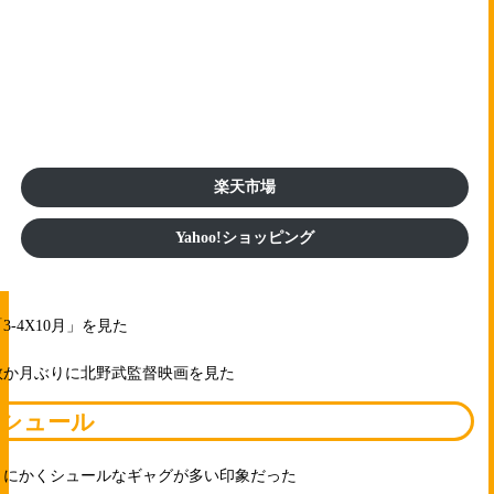
楽天市場
Yahoo!ショッピング
3-4X10月」を見た
数か月ぶりに北野武監督映画を見た
シュール
とにかくシュールなギャグが多い印象だった