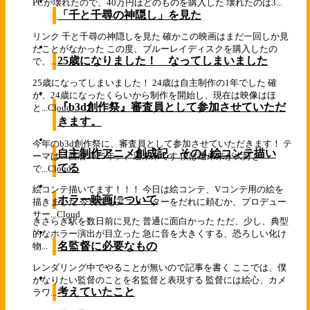
PCが壊れたので、40万円ほどのものを購入した 壊れたのは3...
「千と千尋の神隠し」を見た
リンク 千と千尋の神隠しを見た 確かこの映画はまだ一回しか見
たことがなかった この度、ブルーレイディスクを購入したの
25歳になりました！ なってしまいました
で、...
25歳になってしまいました！ 24歳は自主制作の1年でした 確
か、24歳になったくらいから制作を開始し、現在は映像はほ
『b3d創作祭』審査員として参加させていただ
と...
Cloud
きます。
今年のb3d創作祭に、審査員として参加させていただきます！ テ
自主制作アニメ創成記 その4,絵コンテ描い
ーマは「西暦3025年」、遠未来です 僕は遠未来が大好き
てる
で...
Cloud
絵コンテ描いてます！！！ 今日は絵コンテ、Vコンテ用の絵を
ホラー映画について
描きました 今現在もアニメーターをだれに頼むか、プロデュー
サー...
Cloud
きさらぎ駅を数日前に見た 普通に面白かった ただ、少し、典型
的なホラー演出が目立った 急に音を大きくする、恐ろしい化け
名監督に必要なもの
物...
レンダリング中でやることが無いので記事を書く ここでは、僕
がなりたい監督のことを名監督と表現する 監督には絵心、カメ
考えていたこと
ラワ...