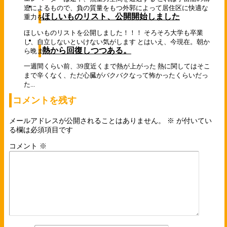
造によるもので、負の質量をもつ外郭によって居住区に快適な
ほしいものリスト、公開開始しました
重力を...
ほしいものリストを公開しました！！！ そろそろ大学も卒業
し、自立しないといけない気がします とはいえ、今現在。朝か
熱から回復しつつある。
ら晩ま...
一週間くらい前、39度近くまで熱が上がった 熱に関してはそこ
まで辛くなく、ただ心臓がバクバクなって怖かったくらいだっ
た...
コメントを残す
メールアドレスが公開されることはありません。
※
が付いてい
る欄は必須項目です
コメント
※