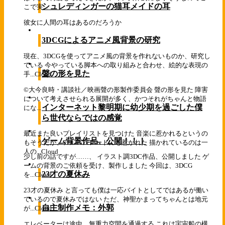
シュレディンガーの猫耳メイドの耳
こで実...
彼女に人間の耳はあるのだろうか
3DCGによるアニメ風背景の研究
現在、3DCGを使ってアニメ風の背景を作れないものか、研究し
ている 今やっている脚本への取り組みと合わせ、絵的な表現の
聲の形を見た
手...
Cloud
©大今良時・講談社／映画聲の形製作委員会 聲の形を見た 障害
について考えさせられる展開が多く、かつそれがちゃんと物語
インターネット黎明期に幼少期を過ごした僕
にな...
ら世代ならではの感覚
最近また良いプレイリストを見つけた 音楽に惹かれるというの
ゲーム背景作品、公開！！！
もそうだが、アルバムアートにも惹かれた 描かれているのは一
人の...
Cloud
少し前の話ですが……、 イラスト調3DC作品、公開しました ゲ
ームの背景のご依頼を受け、製作しました 今回は、3DCG
23才の夏休み
を...
Cloud
23才の夏休み と言っても僕は一応バイトとしてではあるが働い
ているので夏休みではない ただ、神聖かまってちゃんとは地元
自主制作メモ：外郭
が...
Cloud
エレベーターは途中、無重力空間を通過する これは宇宙船の構