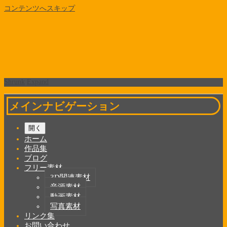
コンテンツへスキップ
Shrunk
Expand
メインナビゲーション
開く
ホーム
作品集
ブログ
フリー素材
3D関連素材
音源素材
動画素材
写真素材
リンク集
お問い合わせ