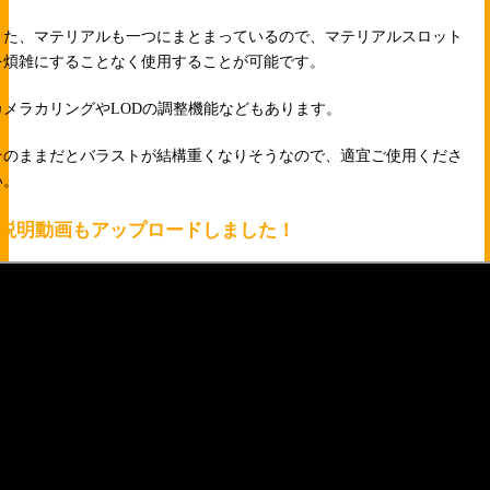
また、マテリアルも一つにまとまっているので、マテリアルスロット
を煩雑にすることなく使用することが可能です。
カメラカリングやLODの調整機能などもあります。
そのままだとバラストが結構重くなりそうなので、適宜ご使用くださ
い。
↓説明動画もアップロードしました！