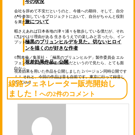
今の状況
会社を辞めて不安だというのと、今後への期待、そして、自分
が今参加しているプロジェクトにおいて、自分がちゃんと役割
旅について
を果たせ...
暇さえあれば日本各地の津々浦々を散歩している僕だが、それ
にはやはり理由がある 生きるうえでの楽しみと言ったら、イン
極黒のブリュンヒルデを見た。切ないヒロイ
プット...
ンを描くのが好きな作者
©岡本倫／集英社・「極黒のブリュンヒルデ」製作委員会 エル
視差効果作品、公開
フェンリートと同じ作者の作品だというので見たら、とても面
白かっ...
視差効果を用いた作品を公開しました 2バージョン同時公開です
＾＾ それと、今回の作品は音も自前です。東京に行って録音し
線路ジェネレーター販売開始し
て...
Cloud
ました！
への2件のコメント