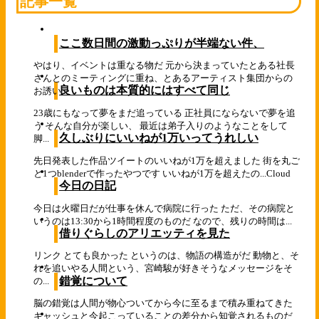
記事一覧
ここ数日間の激動っぷりが半端ない件、
やはり、イベントは重なる物だ 元から決まっていたとある社長
さんとのミーティングに重ね、とあるアーティスト集団からの
良いものは本質的にはすべて同じ
お誘い...
23歳にもなって夢をまだ追っている 正社員にならないで夢を追
う そんな自分が楽しい、 最近は弟子入りのようなことをして
久しぶりにいいねが1万いってうれしい
脚...
先日発表した作品ツイートのいいねが1万を超えました 街を丸ご
と1つblenderで作ったやつです いいねが1万を超えたの...
Cloud
今日の日記
今日は火曜日だが仕事を休んで病院に行った ただ、その病院と
いうのは13:30から1時間程度のものだ なので、残りの時間は...
借りぐらしのアリエッティを見た
リンク とても良かった というのは、物語の構造がだ 動物と、そ
れを追いやる人間という、宮崎駿が好きそうなメッセージをそ
錯覚について
の...
脳の錯覚は人間が物心ついてから今に至るまで積み重ねてきた
キャッシュと今起こっていることの差分から知覚されるものだ