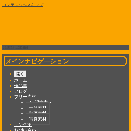
コンテンツへスキップ
Shrunk
Expand
メインナビゲーション
開く
ホーム
作品集
ブログ
フリー素材
3D関連素材
音源素材
動画素材
写真素材
リンク集
お問い合わせ