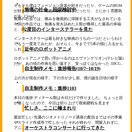
そもそも僕はフュージョン音楽が好きだったり、ゲームのBGM
無痛の社会、設定検討中
が好きだったり、映画の劇伴が好きだったり、 とにかく雰囲気
があ...
Cloud
無痛の社会では、痛みを徹底的に排除する工夫がなされている
今回の作品では、無痛を突き詰めた人類が獲得した最高の幸福
2度目のインターステラーを見た
と、同...
インターステラーは最も好きな映画のうちの一つだ というわけ
でもう一度見てみたが、おそらく。今までで5本の指に入るかも
近年のロボットアニメ
しれ...
ロボットアニメで思い浮かべるのはエヴァンゲリオン(テレビ版)
だが、あの頃の作画を思い返すと、安っぽくはなかった 3DCG...
自主制作メモ：進捗報告(10/7~10/19)
上の方が現在の様子、 下の方が少し前、僕の誕生日頃の様子
自主制作メモ：進捗1103
本日の進捗 ディテール類は今日だけで作りました。 ちょっと目
が痛くなったので、今日は切り上げて呪術廻戦を見ます
忙しさ、ここに極まれり
最近忙しい 先週のジオメトリノード講座の配信まではその準備
やスライド作成等で忙しかった それが終わり、間髪入れずに、
オーケストラコンサートに行ってきた
アニ...