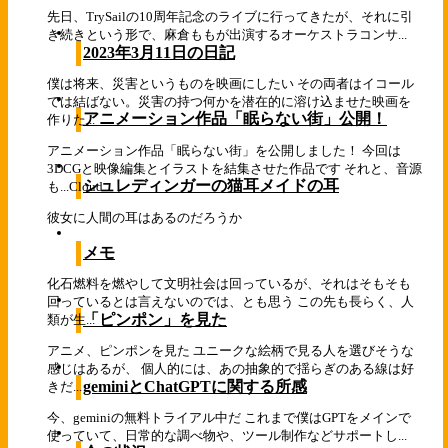
先日、TrySailの10周年記念のライブに行ってきたが、それに引
き続きという形で、麻倉ももが出演するオーケストラコンサ...
2023年3月11日の日記
僕は将来、災害というものを映画にしたい その両者はイコール
では結ばない。災害の持つ何かを潜在的に溶け込ませた映画を
アニメーション作品「眠らない街」公開！
作りた...
アニメーション作品「眠らない街」を公開しました！ 今回は
3DCGと映像編集とイラストを結集させた作品です それと、音源
シュレディンガーの猫耳メイドの耳
も...
Cloud
彼女に人間の耳はあるのだろうか
メモ
化石燃料を燃やして文明社会は回っているが、それはそもそも
回っているとは言えないのでは、とも思う この先も長らく、人
「ピンポン」を見た
類が生...
アニメ、ピンポンを見た ユニークな絵柄で見る人を選びそうな
感じはあるが、 個人的には、あの抽象的で揺らぎのある線は好
geminiとChatGPTに関する所感
きだ...
今、geminiの無料トライアル中だ これまで僕はGPTをメインで
使っていて、日常的な調べ物や、ツール制作などサポートし...