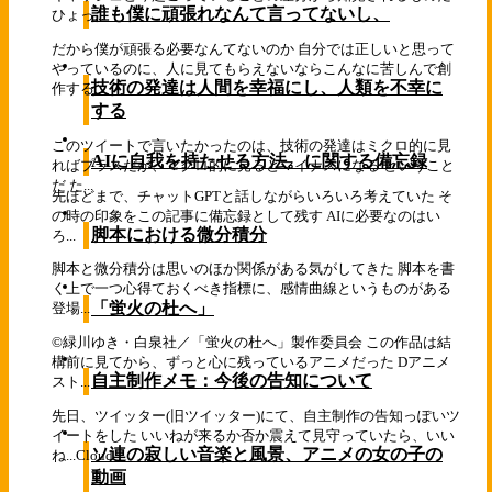
誰も僕に頑張れなんて言ってないし、
ひょっ...
だから僕が頑張る必要なんてないのか 自分では正しいと思って
やっているのに、人に見てもらえないならこんなに苦しんで創
技術の発達は人間を幸福にし、人類を不幸に
作する...
する
このツイートで言いたかったのは、技術の発達はミクロ的に見
AIに自我を持たせる方法。に関する備忘録
ればプラスだが、マクロ的に見るとマイナスになる ということ
だ た...
先ほどまで、チャットGPTと話しながらいろいろ考えていた そ
の時の印象をこの記事に備忘録として残す AIに必要なのはい
脚本における微分積分
ろ...
脚本と微分積分は思いのほか関係がある気がしてきた 脚本を書
く上で一つ心得ておくべき指標に、感情曲線というものがある
「蛍火の杜へ」
登場...
©緑川ゆき・白泉社／「蛍火の杜へ」製作委員会 この作品は結
構前に見てから、ずっと心に残っているアニメだった Dアニメ
自主制作メモ：今後の告知について
スト...
先日、ツイッター(旧ツイッター)にて、自主制作の告知っぽいツ
イートをした いいねが来るか否か震えて見守っていたら、いい
ソ連の寂しい音楽と風景、アニメの女の子の
ね...
Cloud
動画