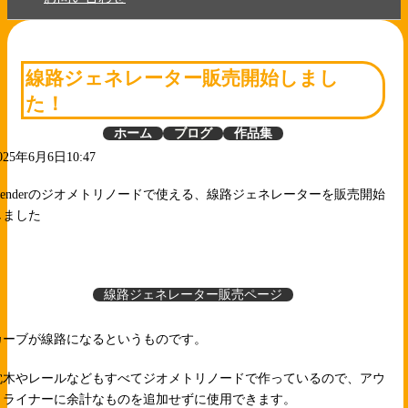
線路ジェネレーター販売開始しまし
た！
ホーム
ブログ
作品集
025年6月6日10:47
blenderのジオメトリノードで使える、線路ジェネレーターを販売開始
しました
線路ジェネレーター販売ページ
カーブが線路になるというものです。
枕木やレールなどもすべてジオメトリノードで作っているので、アウ
トライナーに余計なものを追加せずに使用できます。