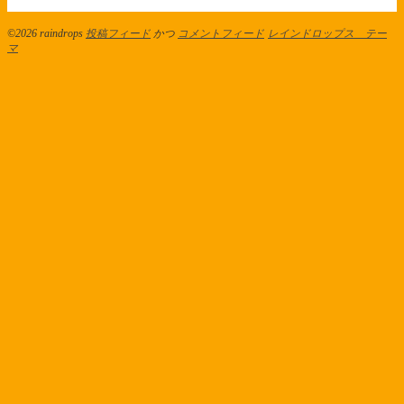
©2026 raindrops
投稿フィード
かつ
コメントフィード
レインドロップス テー
マ