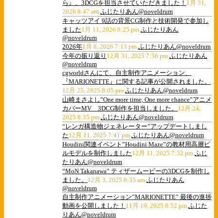
ら』、3DCGを担当させていただきました！
1月 31,
2026 8:47 am
ふじたりあん@noveldrum
キャッツアイ 9話の背景CG制作と技術開発で参加し
ました
1月 11, 2026 8:25 pm
ふじたりあん
@noveldrum
2026年
1月 8, 2026 7:13 pm
ふじたりあん@noveldrum
今年の振り返り
12月 31, 2025 7:56 pm
ふじたりあん
@noveldrum
cgworldさんにて、自主制作アニメーション、
『MARIONETTE』に関する記事が公開されました。
12月 25, 2025 8:05 pm
ふじたりあん@noveldrum
山崎まさよし”One more time, One more chance”アニメ
カバーMV 3DCG制作を担当しました。
12月 24,
2025 8:35 pm
ふじたりあん@noveldrum
“レンガ構造物ジェネレーター”アップデートしまし
た
12月 11, 2025 7:41 pm
ふじたりあん@noveldrum
Houdini関連イベント”Houdini Maze”の教材用高層ビ
ルモデルを制作しました
12月 11, 2025 7:32 pm
ふじ
たりあん@noveldrum
“MoN Takanawa” ティザームービーの3DCGを制作し
ました。
12月 3, 2025 8:35 am
ふじたりあん
@noveldrum
自主制作アニメーション”MARIONETTE” 最後の進捗
動画を公開しました！
11月 19, 2025 8:52 pm
ふじた
りあん@noveldrum