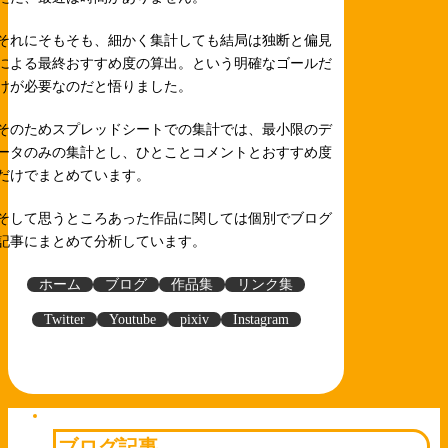
それにそもそも、細かく集計しても結局は独断と偏見
による最終おすすめ度の算出。という明確なゴールだ
けが必要なのだと悟りました。
そのためスプレッドシートでの集計では、最小限のデ
ータのみの集計とし、ひとことコメントとおすすめ度
だけでまとめています。
そして思うところあった作品に関しては個別でブログ
記事にまとめて分析しています。
ホーム
ブログ
作品集
リンク集
Twitter
Youtube
pixiv
Instagram
ブログ記事