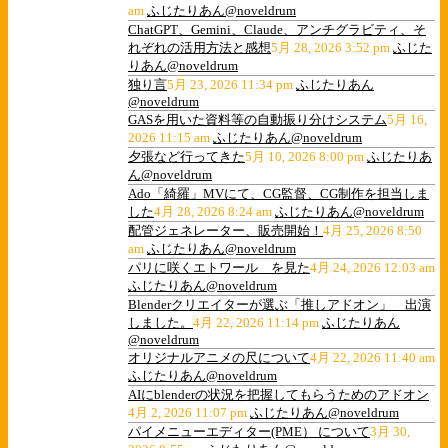
am
ふじたりあん@noveldrum
ChatGPT、Gemini、Claude、アンチグラビティ、そ
れぞれの活用方法と感想
5月 28, 2026 3:52 pm
ふじた
りあん@noveldrum
独り言
5月 23, 2026 11:34 pm
ふじたりあん
@noveldrum
GASを用いた資料等の自動振り分けシステム
5月 16,
2026 11:15 am
ふじたりあん@noveldrum
夕張など行ってきた
5月 10, 2026 8:00 pm
ふじたりあ
ん@noveldrum
Ado「綺羅」MVにて、CG監督、CG制作を担当しま
した
4月 28, 2026 8:24 am
ふじたりあん@noveldrum
配管ジェネレーター、販売開始！
4月 25, 2026 8:50
am
ふじたりあん@noveldrum
パリに咲くエトワール を見た
4月 24, 2026 12:03 am
ふじたりあん@noveldrum
Blenderクリエイターが選ぶ「推しアドオン」 出演
しました。
4月 22, 2026 11:14 pm
ふじたりあん
@noveldrum
オリジナルアニメの尺について
4月 22, 2026 11:40 am
ふじたりあん@noveldrum
AIにblenderの状況を把握してもらうためのアドオン
4月 2, 2026 11:07 pm
ふじたりあん@noveldrum
パイメニューエディター(PME） について
3月 30,