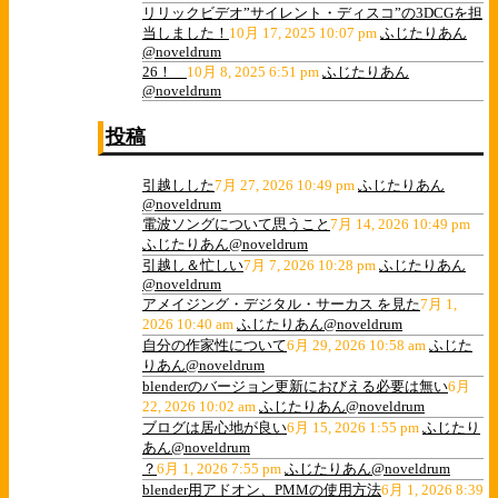
リリックビデオ”サイレント・ディスコ”の3DCGを担
当しました！
10月 17, 2025 10:07 pm
ふじたりあん
@noveldrum
26！
10月 8, 2025 6:51 pm
ふじたりあん
@noveldrum
投稿
引越しした
7月 27, 2026 10:49 pm
ふじたりあん
@noveldrum
電波ソングについて思うこと
7月 14, 2026 10:49 pm
ふじたりあん@noveldrum
引越し＆忙しい
7月 7, 2026 10:28 pm
ふじたりあん
@noveldrum
アメイジング・デジタル・サーカス を見た
7月 1,
2026 10:40 am
ふじたりあん@noveldrum
自分の作家性について
6月 29, 2026 10:58 am
ふじた
りあん@noveldrum
blenderのバージョン更新におびえる必要は無い
6月
22, 2026 10:02 am
ふじたりあん@noveldrum
ブログは居心地が良い
6月 15, 2026 1:55 pm
ふじたり
あん@noveldrum
？
6月 1, 2026 7:55 pm
ふじたりあん@noveldrum
blender用アドオン、PMMの使用方法
6月 1, 2026 8:39