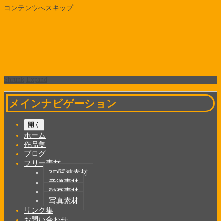
コンテンツへスキップ
Shrunk
Expand
メインナビゲーション
開く
ホーム
作品集
ブログ
フリー素材
3D関連素材
音源素材
動画素材
写真素材
リンク集
お問い合わせ