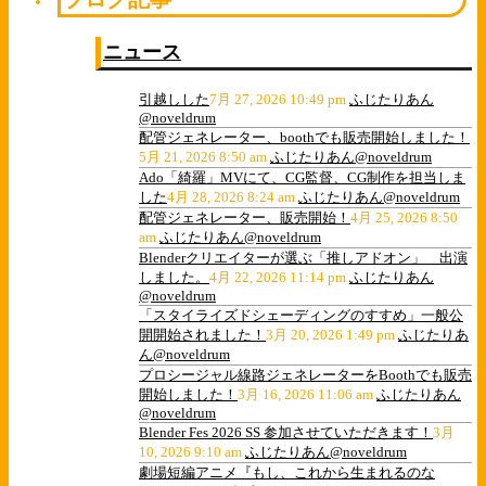
ニュース
引越しした
7月 27, 2026 10:49 pm
ふじたりあん
@noveldrum
配管ジェネレーター、boothでも販売開始しました！
5月 21, 2026 8:50 am
ふじたりあん@noveldrum
Ado「綺羅」MVにて、CG監督、CG制作を担当しま
した
4月 28, 2026 8:24 am
ふじたりあん@noveldrum
配管ジェネレーター、販売開始！
4月 25, 2026 8:50
am
ふじたりあん@noveldrum
Blenderクリエイターが選ぶ「推しアドオン」 出演
しました。
4月 22, 2026 11:14 pm
ふじたりあん
@noveldrum
「スタイライズドシェーディングのすすめ」一般公
開開始されました！
3月 20, 2026 1:49 pm
ふじたりあ
ん@noveldrum
プロシージャル線路ジェネレーターをBoothでも販売
開始しました！
3月 16, 2026 11:06 am
ふじたりあん
@noveldrum
Blender Fes 2026 SS 参加させていただきます！
3月
10, 2026 9:10 am
ふじたりあん@noveldrum
劇場短編アニメ『もし、これから生まれるのな