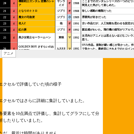
エクセルで評価していた頃の様子
エクセルではさらに詳細に集計していました。
各要素を10点満点で評価し、集計してグラフにして分
析したりしていました。
ただ、最近は時間がありません。