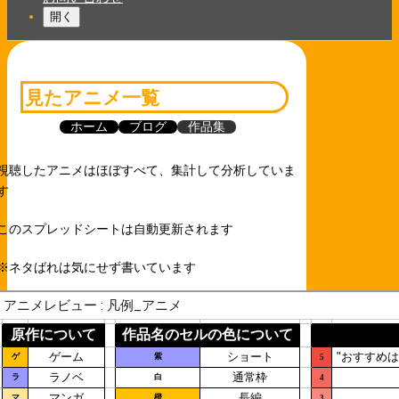
開く
見たアニメ一覧
ホーム
ブログ
作品集
視聴したアニメはほぼすべて、集計して分析していま
す
このスプレッドシートは自動更新されます
※ネタばれは気にせず書いています