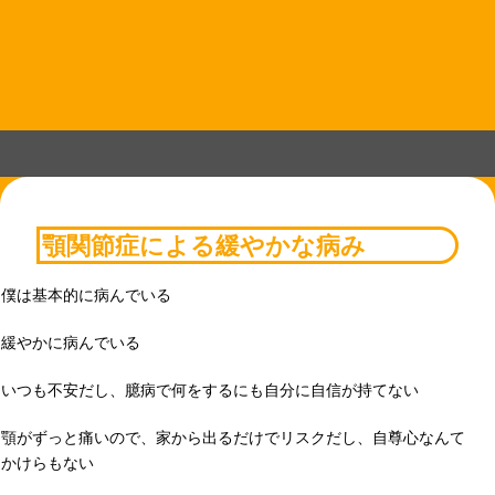
コ
ン
テ
ン
ツ
へ
ス
キ
ッ
プ
顎関節症による緩やかな病み
僕は基本的に病んでいる
緩やかに病んでいる
いつも不安だし、臆病で何をするにも自分に自信が持てない
顎がずっと痛いので、家から出るだけでリスクだし、自尊心なんて
かけらもない