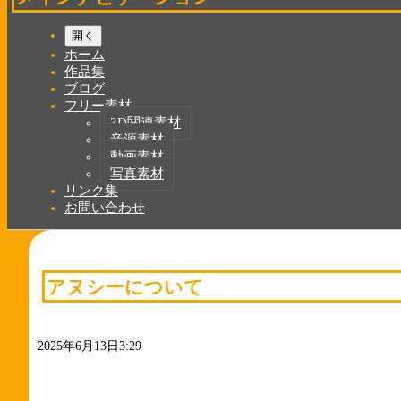
開く
ホーム
作品集
ブログ
フリー素材
3D関連素材
音源素材
動画素材
写真素材
リンク集
お問い合わせ
アヌシーについて
2025年6月13日3:29