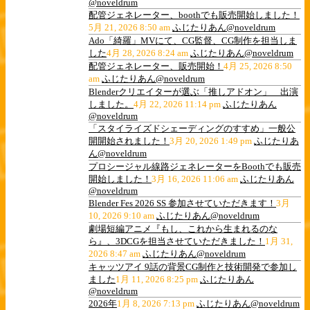
@noveldrum
配管ジェネレーター、boothでも販売開始しました！
5月 21, 2026 8:50 am
ふじたりあん@noveldrum
Ado「綺羅」MVにて、CG監督、CG制作を担当しま
した
4月 28, 2026 8:24 am
ふじたりあん@noveldrum
配管ジェネレーター、販売開始！
4月 25, 2026 8:50
am
ふじたりあん@noveldrum
Blenderクリエイターが選ぶ「推しアドオン」 出演
しました。
4月 22, 2026 11:14 pm
ふじたりあん
@noveldrum
「スタイライズドシェーディングのすすめ」一般公
開開始されました！
3月 20, 2026 1:49 pm
ふじたりあ
ん@noveldrum
プロシージャル線路ジェネレーターをBoothでも販売
開始しました！
3月 16, 2026 11:06 am
ふじたりあん
@noveldrum
Blender Fes 2026 SS 参加させていただきます！
3月
10, 2026 9:10 am
ふじたりあん@noveldrum
劇場短編アニメ『もし、これから生まれるのな
ら』、3DCGを担当させていただきました！
1月 31,
2026 8:47 am
ふじたりあん@noveldrum
キャッツアイ 9話の背景CG制作と技術開発で参加し
ました
1月 11, 2026 8:25 pm
ふじたりあん
@noveldrum
2026年
1月 8, 2026 7:13 pm
ふじたりあん@noveldrum