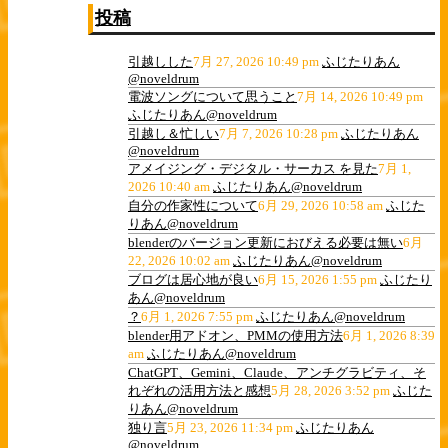
投稿
引越しした
7月 27, 2026 10:49 pm
ふじたりあん
@noveldrum
電波ソングについて思うこと
7月 14, 2026 10:49 pm
ふじたりあん@noveldrum
引越し＆忙しい
7月 7, 2026 10:28 pm
ふじたりあん
@noveldrum
アメイジング・デジタル・サーカス を見た
7月 1,
2026 10:40 am
ふじたりあん@noveldrum
自分の作家性について
6月 29, 2026 10:58 am
ふじた
りあん@noveldrum
blenderのバージョン更新におびえる必要は無い
6月
22, 2026 10:02 am
ふじたりあん@noveldrum
ブログは居心地が良い
6月 15, 2026 1:55 pm
ふじたり
あん@noveldrum
？
6月 1, 2026 7:55 pm
ふじたりあん@noveldrum
blender用アドオン、PMMの使用方法
6月 1, 2026 8:39
am
ふじたりあん@noveldrum
ChatGPT、Gemini、Claude、アンチグラビティ、そ
れぞれの活用方法と感想
5月 28, 2026 3:52 pm
ふじた
りあん@noveldrum
独り言
5月 23, 2026 11:34 pm
ふじたりあん
@noveldrum