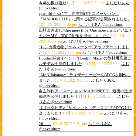
今年の振り返り
12月 31, 2025 7:56 pm
ふじたりあん
@noveldrum
cgworldさんにて、自主制作アニメーション、
『MARIONETTE』に関する記事が公開されました。
12月 25, 2025 8:05 pm
ふじたりあん@noveldrum
山崎まさよし”One more time, One more chance”アニメ
カバーMV 3DCG制作を担当しました。
12月 24,
2025 8:35 pm
ふじたりあん@noveldrum
“レンガ構造物ジェネレーター”アップデートしまし
た
12月 11, 2025 7:41 pm
ふじたりあん@noveldrum
Houdini関連イベント”Houdini Maze”の教材用高層ビ
ルモデルを制作しました
12月 11, 2025 7:32 pm
ふじ
たりあん@noveldrum
“MoN Takanawa” ティザームービーの3DCGを制作し
ました。
12月 3, 2025 8:35 am
ふじたりあん
@noveldrum
自主制作アニメーション”MARIONETTE” 最後の進捗
動画を公開しました！
11月 19, 2025 8:52 pm
ふじた
りあん@noveldrum
リリックビデオ”サイレント・ディスコ”の3DCGを担
当しました！
10月 17, 2025 10:07 pm
ふじたりあん
@noveldrum
26！
10月 8, 2025 6:51 pm
ふじたりあん
@noveldrum