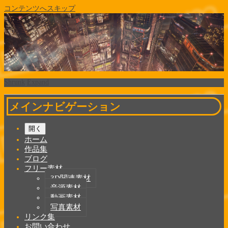
コンテンツへスキップ
Shrunk
Expand
メインナビゲーション
開く
ホーム
作品集
ブログ
フリー素材
3D関連素材
音源素材
動画素材
写真素材
リンク集
お問い合わせ