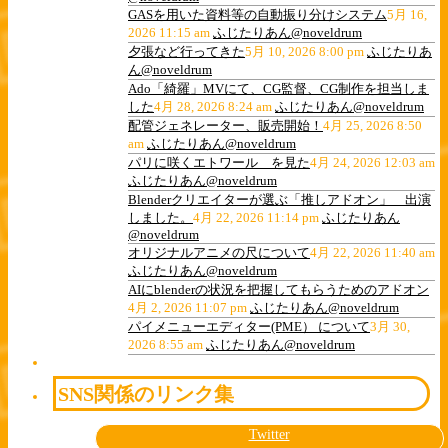
GASを用いた資料等の自動振り分けシステム
5月 16,
2026 11:15 am
ふじたりあん@noveldrum
夕張など行ってきた
5月 10, 2026 8:00 pm
ふじたりあ
ん@noveldrum
Ado「綺羅」MVにて、CG監督、CG制作を担当しま
した
4月 28, 2026 8:24 am
ふじたりあん@noveldrum
配管ジェネレーター、販売開始！
4月 25, 2026 8:50
am
ふじたりあん@noveldrum
パリに咲くエトワール を見た
4月 24, 2026 12:03 am
ふじたりあん@noveldrum
Blenderクリエイターが選ぶ「推しアドオン」 出演
しました。
4月 22, 2026 11:14 pm
ふじたりあん
@noveldrum
オリジナルアニメの尺について
4月 22, 2026 11:40 am
ふじたりあん@noveldrum
AIにblenderの状況を把握してもらうためのアドオン
4月 2, 2026 11:07 pm
ふじたりあん@noveldrum
パイメニューエディター(PME） について
3月 30,
2026 8:55 am
ふじたりあん@noveldrum
SNS関係のリンク集
Twitter