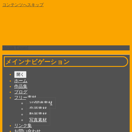
コンテンツへスキップ
Shrunk
Expand
メインナビゲーション
開く
ホーム
作品集
ブログ
フリー素材
3D関連素材
音源素材
動画素材
写真素材
リンク集
お問い合わせ