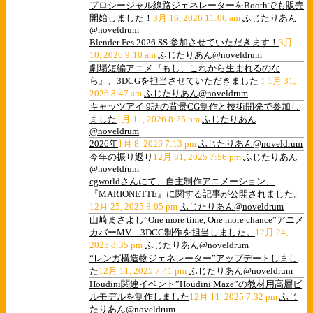
プロシージャル線路ジェネレーターをBoothでも販売
開始しました！
3月 16, 2026 11:06 am
ふじたりあん
@noveldrum
Blender Fes 2026 SS 参加させていただきます！
3月
10, 2026 9:10 am
ふじたりあん@noveldrum
劇場短編アニメ『もし、これから生まれるのな
ら』、3DCGを担当させていただきました！
1月 31,
2026 8:47 am
ふじたりあん@noveldrum
キャッツアイ 9話の背景CG制作と技術開発で参加し
ました
1月 11, 2026 8:25 pm
ふじたりあん
@noveldrum
2026年
1月 8, 2026 7:13 pm
ふじたりあん@noveldrum
今年の振り返り
12月 31, 2025 7:56 pm
ふじたりあん
@noveldrum
cgworldさんにて、自主制作アニメーション、
『MARIONETTE』に関する記事が公開されました。
12月 25, 2025 8:05 pm
ふじたりあん@noveldrum
山崎まさよし”One more time, One more chance”アニメ
カバーMV 3DCG制作を担当しました。
12月 24,
2025 8:35 pm
ふじたりあん@noveldrum
“レンガ構造物ジェネレーター”アップデートしまし
た
12月 11, 2025 7:41 pm
ふじたりあん@noveldrum
Houdini関連イベント”Houdini Maze”の教材用高層ビ
ルモデルを制作しました
12月 11, 2025 7:32 pm
ふじ
たりあん@noveldrum