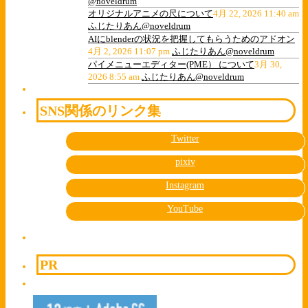
@noveldrum
オリジナルアニメの尺について
4月 22, 2026 11:40 am
ふじたりあん@noveldrum
AIにblenderの状況を把握してもらうためのアドオン
4月 2, 2026 11:07 pm
ふじたりあん@noveldrum
パイメニューエディター(PME） について
3月 30,
2026 8:55 am
ふじたりあん@noveldrum
SNS関係のリンク集
Twitter
pixiv
Instagram
YouTube
PR