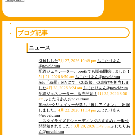
ブログ記事
ニュース
引越しした
7月 27, 2026 10:49 pm
ふじたりあん
@noveldrum
配管ジェネレーター、boothでも販売開始しました！
5月 21, 2026 8:50 am
ふじたりあん@noveldrum
Ado「綺羅」MVにて、CG監督、CG制作を担当しま
した
4月 28, 2026 8:24 am
ふじたりあん@noveldrum
配管ジェネレーター、販売開始！
4月 25, 2026 8:50
am
ふじたりあん@noveldrum
Blenderクリエイターが選ぶ「推しアドオン」 出演
しました。
4月 22, 2026 11:14 pm
ふじたりあん
@noveldrum
「スタイライズドシェーディングのすすめ」一般公
開開始されました！
3月 20, 2026 1:49 pm
ふじたりあ
ん@noveldrum