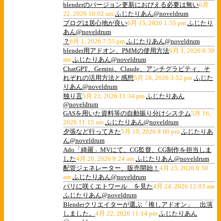
blenderのバージョン更新におびえる必要は無い
6月
22, 2026 10:02 am
ふじたりあん@noveldrum
ブログは居心地が良い
6月 15, 2026 1:55 pm
ふじたり
あん@noveldrum
？
6月 1, 2026 7:55 pm
ふじたりあん@noveldrum
blender用アドオン、PMMの使用方法
6月 1, 2026 8:39
am
ふじたりあん@noveldrum
ChatGPT、Gemini、Claude、アンチグラビティ、そ
れぞれの活用方法と感想
5月 28, 2026 3:52 pm
ふじた
りあん@noveldrum
独り言
5月 23, 2026 11:34 pm
ふじたりあん
@noveldrum
GASを用いた資料等の自動振り分けシステム
5月 16,
2026 11:15 am
ふじたりあん@noveldrum
夕張など行ってきた
5月 10, 2026 8:00 pm
ふじたりあ
ん@noveldrum
Ado「綺羅」MVにて、CG監督、CG制作を担当しま
した
4月 28, 2026 8:24 am
ふじたりあん@noveldrum
配管ジェネレーター、販売開始！
4月 25, 2026 8:50
am
ふじたりあん@noveldrum
パリに咲くエトワール を見た
4月 24, 2026 12:03 am
ふじたりあん@noveldrum
Blenderクリエイターが選ぶ「推しアドオン」 出演
しました。
4月 22, 2026 11:14 pm
ふじたりあん