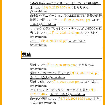
“MoN Takanawa” ティザームービーの3DCGを制作し
ました。
12月 3, 2025 8:35 am
ふじたりあん
@noveldrum
自主制作アニメーション”MARIONETTE” 最後の進捗
動画を公開しました！
11月 19, 2025 8:52 pm
ふじた
りあん@noveldrum
リリックビデオ”サイレント・ディスコ”の3DCGを担
当しました！
10月 17, 2025 10:07 pm
ふじたりあん
@noveldrum
26！
10月 8, 2025 6:51 pm
ふじたりあん
@noveldrum
投稿
引越しした
7月 27, 2026 10:49 pm
ふじたりあん
@noveldrum
電波ソングについて思うこと
7月 14, 2026 10:49 pm
ふじたりあん@noveldrum
引越し＆忙しい
7月 7, 2026 10:28 pm
ふじたりあん
@noveldrum
アメイジング・デジタル・サーカス を見た
7月 1,
2026 10:40 am
ふじたりあん@noveldrum
自分の作家性について
6月 29, 2026 10:58 am
ふじた
りあん@noveldrum