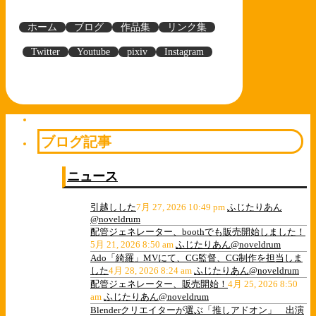
ホーム
ブログ
作品集
リンク集
Twitter
Youtube
pixiv
Instagram
ブログ記事
ニュース
引越しした
7月 27, 2026 10:49 pm
ふじたりあん
@noveldrum
配管ジェネレーター、boothでも販売開始しました！
5月 21, 2026 8:50 am
ふじたりあん@noveldrum
Ado「綺羅」MVにて、CG監督、CG制作を担当しま
した
4月 28, 2026 8:24 am
ふじたりあん@noveldrum
配管ジェネレーター、販売開始！
4月 25, 2026 8:50
am
ふじたりあん@noveldrum
Blenderクリエイターが選ぶ「推しアドオン」 出演