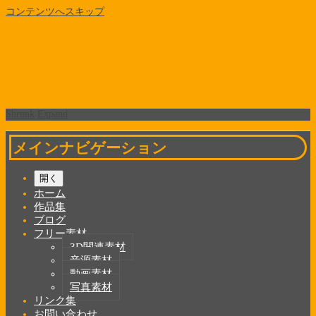
コンテンツへスキップ
Shrunk
Expand
メインナビゲーション
開く
ホーム
作品集
ブログ
フリー素材
3D関連素材
音源素材
動画素材
写真素材
リンク集
お問い合わせ