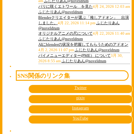
am
ふじたりあん@noveldrum
パリに咲くエトワール を見た
4月 24, 2026 12:03 am
ふじたりあん@noveldrum
Blenderクリエイターが選ぶ「推しアドオン」 出演
しました。
4月 22, 2026 11:14 pm
ふじたりあん
@noveldrum
オリジナルアニメの尺について
4月 22, 2026 11:40 am
ふじたりあん@noveldrum
AIにblenderの状況を把握してもらうためのアドオン
4月 2, 2026 11:07 pm
ふじたりあん@noveldrum
パイメニューエディター(PME） について
3月 30,
2026 8:55 am
ふじたりあん@noveldrum
SNS関係のリンク集
Twitter
pixiv
Instagram
YouTube