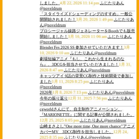
しました。
4月 22, 2026 11:14 pm
ふじたりあん
@noveldrum
「スタイライズドシェーディングのすすめ」一般公
開開始されました！
3月 20, 2026 1:49 pm
ふじたりあ
ん@noveldrum
プロシージャル線路ジェネレーターをBoothでも販売
開始しました！
3月 16, 2026 11:06 am
ふじたりあん
@noveldrum
Blender Fes 2026 SS 参加させていただきます！
3月
10, 2026 9:10 am
ふじたりあん@noveldrum
劇場短編アニメ『もし、これから生まれるのな
ら』、3DCGを担当させていただきました！
1月 31,
2026 8:47 am
ふじたりあん@noveldrum
キャッツアイ 9話の背景CG制作と技術開発で参加し
ました
1月 11, 2026 8:25 pm
ふじたりあん
@noveldrum
2026年
1月 8, 2026 7:13 pm
ふじたりあん@noveldrum
今年の振り返り
12月 31, 2025 7:56 pm
ふじたりあん
@noveldrum
cgworldさんにて、自主制作アニメーション、
『MARIONETTE』に関する記事が公開されました。
12月 25, 2025 8:05 pm
ふじたりあん@noveldrum
山崎まさよし”One more time, One more chance”アニメ
カバーMV 3DCG制作を担当しました。
12月 24,
2025 8:35 pm
ふじたりあん@noveldrum