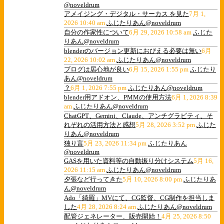
@noveldrum
アメイジング・デジタル・サーカス を見た
7月 1,
2026 10:40 am
ふじたりあん@noveldrum
自分の作家性について
6月 29, 2026 10:58 am
ふじた
りあん@noveldrum
blenderのバージョン更新におびえる必要は無い
6月
22, 2026 10:02 am
ふじたりあん@noveldrum
ブログは居心地が良い
6月 15, 2026 1:55 pm
ふじたり
あん@noveldrum
？
6月 1, 2026 7:55 pm
ふじたりあん@noveldrum
blender用アドオン、PMMの使用方法
6月 1, 2026 8:39
am
ふじたりあん@noveldrum
ChatGPT、Gemini、Claude、アンチグラビティ、そ
れぞれの活用方法と感想
5月 28, 2026 3:52 pm
ふじた
りあん@noveldrum
独り言
5月 23, 2026 11:34 pm
ふじたりあん
@noveldrum
GASを用いた資料等の自動振り分けシステム
5月 16,
2026 11:15 am
ふじたりあん@noveldrum
夕張など行ってきた
5月 10, 2026 8:00 pm
ふじたりあ
ん@noveldrum
Ado「綺羅」MVにて、CG監督、CG制作を担当しま
した
4月 28, 2026 8:24 am
ふじたりあん@noveldrum
配管ジェネレーター、販売開始！
4月 25, 2026 8:50