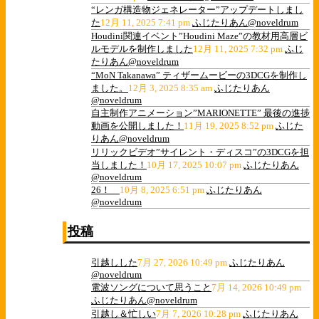
“レンガ構造物ジェネレーター”アップデートしまし
た
12月 11, 2025 7:41 pm
ふじたりあん@noveldrum
Houdini関連イベント”Houdini Maze”の教材用高層ビ
ルモデルを制作しました
12月 11, 2025 7:32 pm
ふじ
たりあん@noveldrum
“MoN Takanawa” ティザームービーの3DCGを制作し
ました。
12月 3, 2025 8:35 am
ふじたりあん
@noveldrum
自主制作アニメーション”MARIONETTE” 最後の進捗
動画を公開しました！
11月 19, 2025 8:52 pm
ふじた
りあん@noveldrum
リリックビデオ”サイレント・ディスコ”の3DCGを担
当しました！
10月 17, 2025 10:07 pm
ふじたりあん
@noveldrum
26！
10月 8, 2025 6:51 pm
ふじたりあん
@noveldrum
投稿
引越しした
7月 27, 2026 10:49 pm
ふじたりあん
@noveldrum
電波ソングについて思うこと
7月 14, 2026 10:49 pm
ふじたりあん@noveldrum
引越し＆忙しい
7月 7, 2026 10:28 pm
ふじたりあん