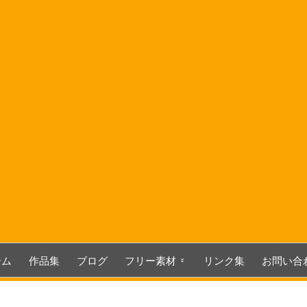
コ
ン
テ
ン
ツ
へ
ス
キ
ッ
プ
ーム
作品集
ブログ
フリー素材
リンク集
お問い合
3D関連素材