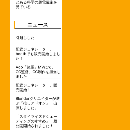
とある科学の超電磁砲を
見ている
ニュース
引越しした
配管ジェネレーター、
boothでも販売開始しまし
た！
Ado「綺羅」MVにて、
CG監督、CG制作を担当し
ました
配管ジェネレーター、販
売開始！
Blenderクリエイターが選
ぶ「推しアドオン」 出
演しました。
「スタイライズドシェー
ディングのすすめ」一般
公開開始されました！