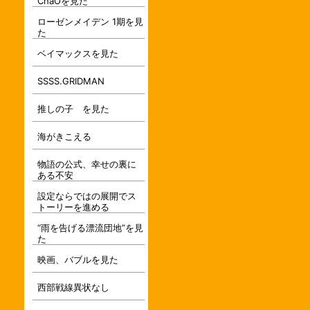
ChaOを見た
ローゼンメイデン 1期を見
た
ベイマックスを見た
SSSS.GRIDMAN
推しの子 を見た
海がきこえる
物語の公式、幸せの裏に
ある不安
設定ならではの展開でス
トーリーを進める
“雨を告げる漂流団地”を見
た
映画、バブルを見た
西部戦線異状なし