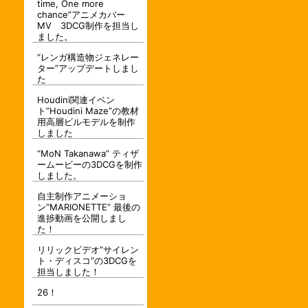
time, One more
chance”アニメカバー
MV 3DCG制作を担当し
ました。
“レンガ構造物ジェネレー
ター”アップデートしまし
た
Houdini関連イベン
ト”Houdini Maze”の教材
用高層ビルモデルを制作
しました
“MoN Takanawa” ティザ
ームービーの3DCGを制作
しました。
自主制作アニメーショ
ン”MARIONETTE” 最後の
進捗動画を公開しまし
た！
リリックビデオ”サイレン
ト・ディスコ”の3DCGを
担当しました！
26！