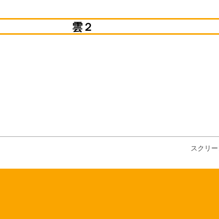
音源素材
雲２
動画素材
写真素材
スクリー