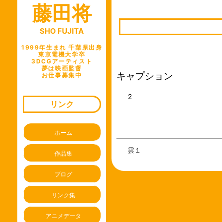
藤田将
ビ
ゲ
SHO FUJITA
ー
シ
1999年生まれ 千葉県出身
東京電機大学卒
ョ
3DCGアーティスト
夢は映画監督
ン
キャプション
お仕事募集中
2
リンク
ホーム
雲１
作品集
ブログ
リンク集
アニメデータ