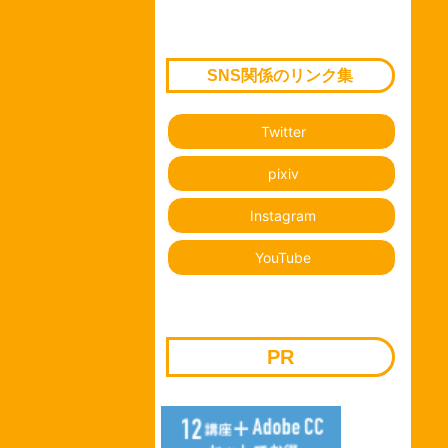
SNS関係のリンク集
Twitter
pixiv
Instagram
YouTube
PR