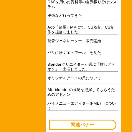
GASを用いた資料等の自動振り分けシス
テム
夕張など行ってきた
Ado「綺羅」MVにて、CG監督、CG制
作を担当しました
配管ジェネレーター、販売開始！
パリに咲くエトワール を見た
Blenderクリエイターが選ぶ「推しアド
オン」 出演しました。
オリジナルアニメの尺について
AIにblenderの状況を把握してもらうた
めのアドオン
パイメニューエディター(PME） につい
て
関連バナー