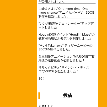
が公開されました。
山崎まさよし”One more time, One
more chance”アニメカバーMV 3DCG
制作を担当しました。
“レンガ構造物ジェネレーター”アップデ
ートしました
Houdini関連イベント”Houdini Maze”の
教材用高層ビルモデルを制作しました
“MoN Takanawa” ティザームービーの
3DCGを制作しました。
自主制作アニメーション”MARIONETTE”
最後の進捗動画を公開しました！
リリックビデオ”サイレント・ディス
コ”の3DCGを担当しました！
26！
投稿
引越しした