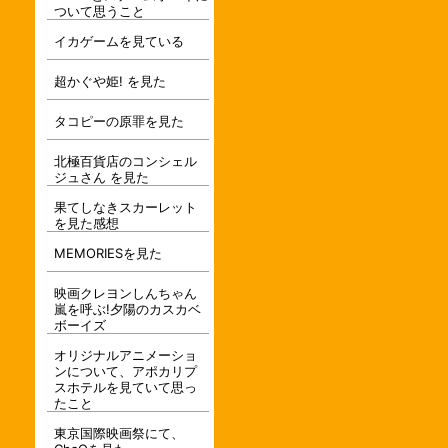
ついて思うこと
イカゲームを見ている
超かぐや姫! を見た
タコピーの原罪を見た
北極百貨店のコンシェル
ジュさん を見た
果てしなきスカーレット
を見た感想
MEMORIESを見た
映画クレヨンしんちゃん
嵐を呼ぶ!夕陽のカスカベ
ボーイズ
オリジナルアニメーショ
ンについて、アポカリプ
スホテルを見ていて思っ
たこと
東京国際映画祭にて、