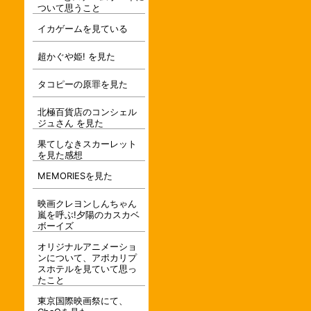
ついて思うこと
イカゲームを見ている
超かぐや姫! を見た
タコピーの原罪を見た
北極百貨店のコンシェル
ジュさん を見た
果てしなきスカーレット
を見た感想
MEMORIESを見た
映画クレヨンしんちゃん
嵐を呼ぶ!夕陽のカスカベ
ボーイズ
オリジナルアニメーショ
ンについて、アポカリプ
スホテルを見ていて思っ
たこと
東京国際映画祭にて、