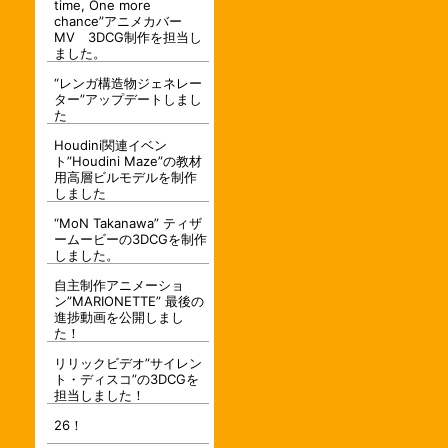
time, One more
chance”アニメカバー
MV 3DCG制作を担当し
ました。
“レンガ構造物ジェネレー
ター”アップデートしまし
た
Houdini関連イベン
ト”Houdini Maze”の教材
用高層ビルモデルを制作
しました
“MoN Takanawa” ティザ
ームービーの3DCGを制作
しました。
自主制作アニメーショ
ン”MARIONETTE” 最後の
進捗動画を公開しまし
た！
リリックビデオ”サイレン
ト・ディスコ”の3DCGを
担当しました！
26！