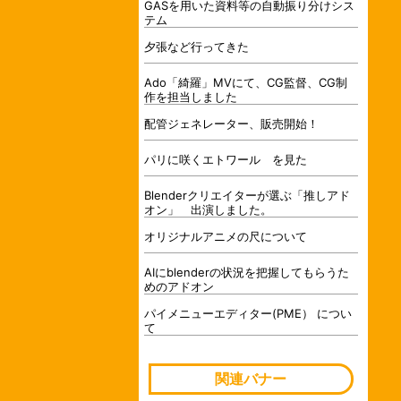
GASを用いた資料等の自動振り分けシス
テム
夕張など行ってきた
Ado「綺羅」MVにて、CG監督、CG制
作を担当しました
配管ジェネレーター、販売開始！
パリに咲くエトワール を見た
Blenderクリエイターが選ぶ「推しアド
オン」 出演しました。
オリジナルアニメの尺について
AIにblenderの状況を把握してもらうた
めのアドオン
パイメニューエディター(PME） につい
て
関連バナー