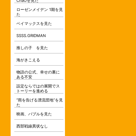
ChaOを見た
ローゼンメイデン 1期を見
た
ベイマックスを見た
SSSS.GRIDMAN
推しの子 を見た
海がきこえる
物語の公式、幸せの裏に
ある不安
設定ならではの展開でス
トーリーを進める
“雨を告げる漂流団地”を見
た
映画、バブルを見た
西部戦線異状なし