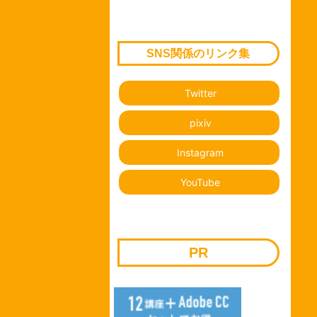
SNS関係のリンク集
Twitter
pixiv
Instagram
YouTube
PR