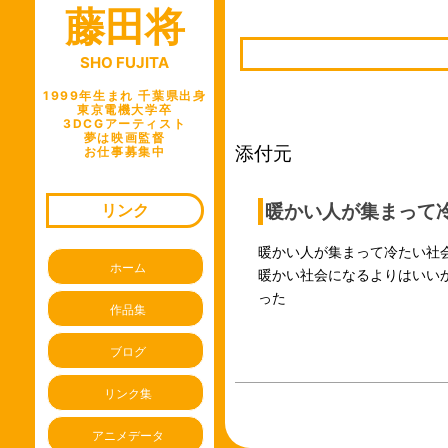
藤田将
ビ
ゲ
SHO FUJITA
ー
シ
1999年生まれ 千葉県出身
東京電機大学卒
ョ
3DCGアーティスト
夢は映画監督
ン
添付元
お仕事募集中
暖かい人が集まって
リンク
暖かい人が集まって冷たい社
ホーム
暖かい社会になるよりはいい
った
作品集
ブログ
リンク集
アニメデータ