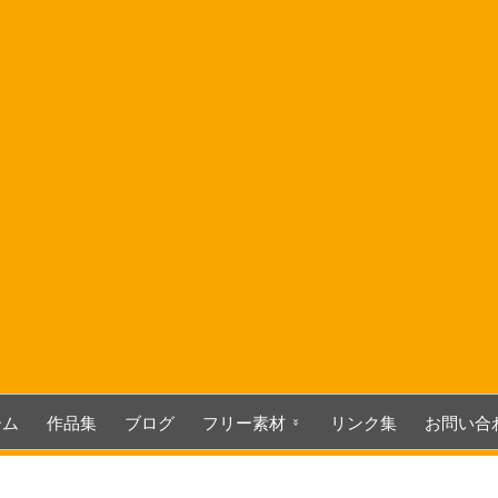
コ
ン
テ
ン
ツ
へ
ス
キ
ッ
プ
ーム
作品集
ブログ
フリー素材
リンク集
お問い合
3D関連素材