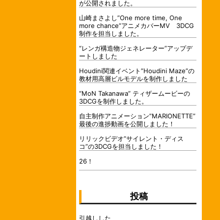
が公開されました。
山崎まさよし”One more time, One
more chance”アニメカバーMV 3DCG
制作を担当しました。
“レンガ構造物ジェネレーター”アップデ
ートしました
Houdini関連イベント”Houdini Maze”の
教材用高層ビルモデルを制作しました
“MoN Takanawa” ティザームービーの
3DCGを制作しました。
自主制作アニメーション”MARIONETTE”
最後の進捗動画を公開しました！
リリックビデオ”サイレント・ディス
コ”の3DCGを担当しました！
26！
投稿
引越しした