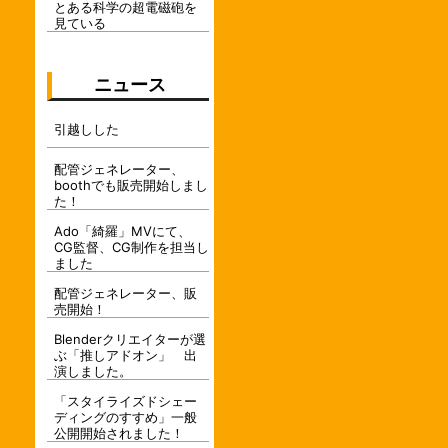
とある科学の超電磁砲を
見ている
ニュース
引越しした
配管ジェネレーター、
boothでも販売開始しまし
た！
Ado「綺羅」MVにて、
CG監督、CG制作を担当し
ました
配管ジェネレーター、販
売開始！
Blenderクリエイターが選
ぶ「推しアドオン」 出
演しました。
「スタイライズドシェー
ディングのすすめ」一般
公開開始されました！