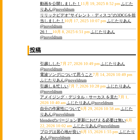
動画を公開しました！
11月 19, 2025 8:52 pm
ふじた
りあん@noveldrum
リリックビデオ”サイレント・ディスコ”の3DCGを担
当しました！
10月 17, 2025 10:07 pm
ふじたりあん
@noveldrum
26！
10月 8, 2025 6:51 pm
ふじたりあん
@noveldrum
投稿
引越しした
7月 27, 2026 10:49 pm
ふじたりあん
@noveldrum
電波ソングについて思うこと
7月 14, 2026 10:49 pm
ふじたりあん@noveldrum
引越し＆忙しい
7月 7, 2026 10:28 pm
ふじたりあん
@noveldrum
アメイジング・デジタル・サーカス を見た
7月 1,
2026 10:40 am
ふじたりあん@noveldrum
自分の作家性について
6月 29, 2026 10:58 am
ふじた
りあん@noveldrum
blenderのバージョン更新におびえる必要は無い
6月
22, 2026 10:02 am
ふじたりあん@noveldrum
ブログは居心地が良い
6月 15, 2026 1:55 pm
ふじたり
あん@noveldrum