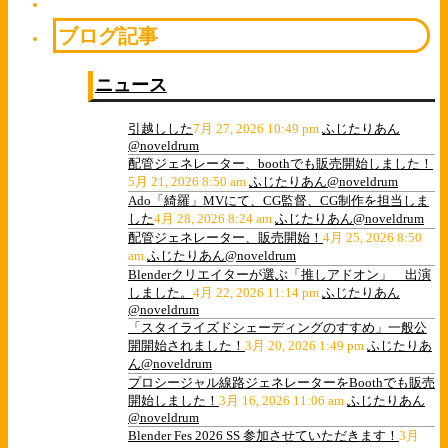
ブログ記事
ニュース
引越しした
7月 27, 2026 10:49 pm
ふじたりあん
@noveldrum
配管ジェネレーター、boothでも販売開始しました！
5月 21, 2026 8:50 am
ふじたりあん@noveldrum
Ado「綺羅」MVにて、CG監督、CG制作を担当しま
した
4月 28, 2026 8:24 am
ふじたりあん@noveldrum
配管ジェネレーター、販売開始！
4月 25, 2026 8:50
am
ふじたりあん@noveldrum
Blenderクリエイターが選ぶ「推しアドオン」 出演
しました。
4月 22, 2026 11:14 pm
ふじたりあん
@noveldrum
「スタイライズドシェーディングのすすめ」一般公
開開始されました！
3月 20, 2026 1:49 pm
ふじたりあ
ん@noveldrum
プロシージャル線路ジェネレーターをBoothでも販売
開始しました！
3月 16, 2026 11:06 am
ふじたりあん
@noveldrum
Blender Fes 2026 SS 参加させていただきます！
3月