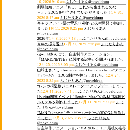
10, 2026 9:10 am
ふじたりあん@noveldrum
劇場短編アニメ『もし、これから生まれるのな
ら』、3DCGを担当させていただきました！
1月 31,
2026 8:47 am
ふじたりあん@noveldrum
キャッツアイ 9話の背景CG制作と技術開発で参加し
ました
1月 11, 2026 8:25 pm
ふじたりあん
@noveldrum
2026年
1月 8, 2026 7:13 pm
ふじたりあん@noveldrum
今年の振り返り
12月 31, 2025 7:56 pm
ふじたりあん
@noveldrum
cgworldさんにて、自主制作アニメーション、
『MARIONETTE』に関する記事が公開されました。
12月 25, 2025 8:05 pm
ふじたりあん@noveldrum
山崎まさよし”One more time, One more chance”アニメ
カバーMV 3DCG制作を担当しました。
12月 24,
2025 8:35 pm
ふじたりあん@noveldrum
“レンガ構造物ジェネレーター”アップデートしまし
た
12月 11, 2025 7:41 pm
ふじたりあん@noveldrum
Houdini関連イベント”Houdini Maze”の教材用高層ビ
ルモデルを制作しました
12月 11, 2025 7:32 pm
ふじ
たりあん@noveldrum
“MoN Takanawa” ティザームービーの3DCGを制作し
ました。
12月 3, 2025 8:35 am
ふじたりあん
@noveldrum
自主制作アニメーション”MARIONETTE” 最後の進捗