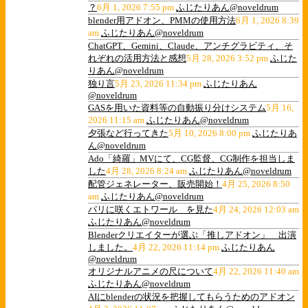
？
6月 1, 2026 7:55 pm
ふじたりあん@noveldrum
blender用アドオン、PMMの使用方法
6月 1, 2026 8:39
am
ふじたりあん@noveldrum
ChatGPT、Gemini、Claude、アンチグラビティ、そ
れぞれの活用方法と感想
5月 28, 2026 3:52 pm
ふじた
りあん@noveldrum
独り言
5月 23, 2026 11:34 pm
ふじたりあん
@noveldrum
GASを用いた資料等の自動振り分けシステム
5月 16,
2026 11:15 am
ふじたりあん@noveldrum
夕張など行ってきた
5月 10, 2026 8:00 pm
ふじたりあ
ん@noveldrum
Ado「綺羅」MVにて、CG監督、CG制作を担当しま
した
4月 28, 2026 8:24 am
ふじたりあん@noveldrum
配管ジェネレーター、販売開始！
4月 25, 2026 8:50
am
ふじたりあん@noveldrum
パリに咲くエトワール を見た
4月 24, 2026 12:03 am
ふじたりあん@noveldrum
Blenderクリエイターが選ぶ「推しアドオン」 出演
しました。
4月 22, 2026 11:14 pm
ふじたりあん
@noveldrum
オリジナルアニメの尺について
4月 22, 2026 11:40 am
ふじたりあん@noveldrum
AIにblenderの状況を把握してもらうためのアドオン