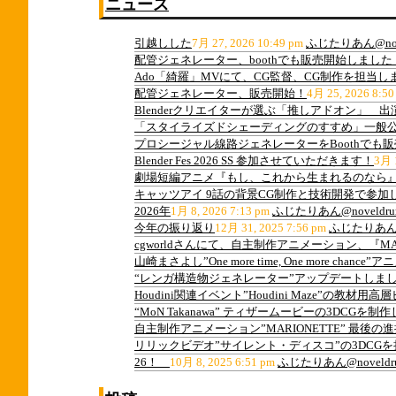
ニュース
引越しした
7月 27, 2026 10:49 pm
ふじたりあん@nov
配管ジェネレーター、boothでも販売開始しました
Ado「綺羅」MVにて、CG監督、CG制作を担当し
配管ジェネレーター、販売開始！
4月 25, 2026 8:50
Blenderクリエイターが選ぶ「推しアドオン」 
「スタイライズドシェーディングのすすめ」一般
プロシージャル線路ジェネレーターをBoothでも
Blender Fes 2026 SS 参加させていただきます！
3月 1
劇場短編アニメ『もし、これから生まれるのなら』
キャッツアイ 9話の背景CG制作と技術開発で参加
2026年
1月 8, 2026 7:13 pm
ふじたりあん@noveldru
今年の振り返り
12月 31, 2025 7:56 pm
ふじたりあん@n
cgworldさんにて、自主制作アニメーション、『M
山崎まさよし”One more time, One more ch
“レンガ構造物ジェネレーター”アップデートしま
Houdini関連イベント”Houdini Maze”の教
“MoN Takanawa” ティザームービーの3DCGを制
自主制作アニメーション”MARIONETTE” 最後
リリックビデオ”サイレント・ディスコ”の3DCG
26！
10月 8, 2025 6:51 pm
ふじたりあん@noveldr