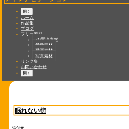
開く
ホーム
作品集
ブログ
フリー素材
3D関連素材
音源素材
動画素材
写真素材
リンク集
お問い合わせ
開く
眠れない街
添付元