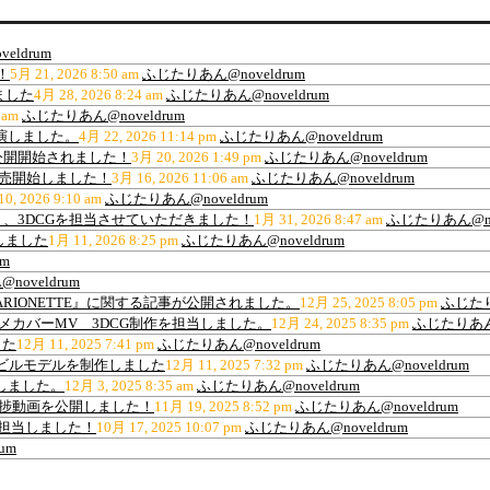
eldrum
！
5月 21, 2026 8:50 am
ふじたりあん@noveldrum
ました
4月 28, 2026 8:24 am
ふじたりあん@noveldrum
 am
ふじたりあん@noveldrum
出演しました。
4月 22, 2026 11:14 pm
ふじたりあん@noveldrum
公開開始されました！
3月 20, 2026 1:49 pm
ふじたりあん@noveldrum
販売開始しました！
3月 16, 2026 11:06 am
ふじたりあん@noveldrum
0, 2026 9:10 am
ふじたりあん@noveldrum
、3DCGを担当させていただきました！
1月 31, 2026 8:47 am
ふじたりあん@nov
しました
1月 11, 2026 8:25 pm
ふじたりあん@noveldrum
m
oveldrum
ARIONETTE』に関する記事が公開されました。
12月 25, 2025 8:05 pm
ふじたり
ance”アニメカバーMV 3DCG制作を担当しました。
12月 24, 2025 8:35 pm
ふじたりあん@
した
12月 11, 2025 7:41 pm
ふじたりあん@noveldrum
材用高層ビルモデルを制作しました
12月 11, 2025 7:32 pm
ふじたりあん@noveldrum
作しました。
12月 3, 2025 8:35 am
ふじたりあん@noveldrum
の進捗動画を公開しました！
11月 19, 2025 8:52 pm
ふじたりあん@noveldrum
を担当しました！
10月 17, 2025 10:07 pm
ふじたりあん@noveldrum
um