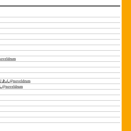
eldrum
あん@noveldrum
noveldrum