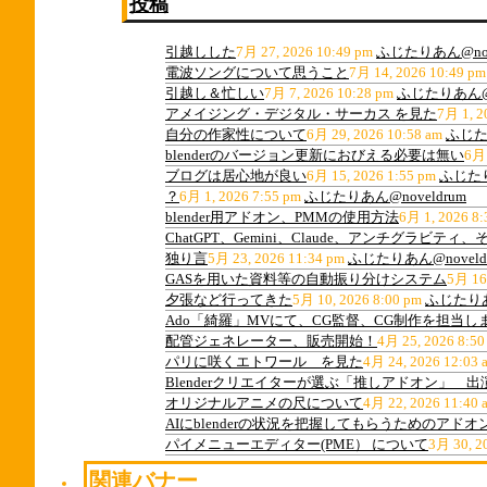
投稿
引越しした
7月 27, 2026 10:49 pm
ふじたりあん@nov
電波ソングについて思うこと
7月 14, 2026 10:49 pm
引越し＆忙しい
7月 7, 2026 10:28 pm
ふじたりあん@n
アメイジング・デジタル・サーカス を見た
7月 1, 2
自分の作家性について
6月 29, 2026 10:58 am
ふじたり
blenderのバージョン更新におびえる必要は無い
6月 
ブログは居心地が良い
6月 15, 2026 1:55 pm
ふじたり
？
6月 1, 2026 7:55 pm
ふじたりあん@noveldrum
blender用アドオン、PMMの使用方法
6月 1, 2026 8:
ChatGPT、Gemini、Claude、アンチグラビ
独り言
5月 23, 2026 11:34 pm
ふじたりあん@noveld
GASを用いた資料等の自動振り分けシステム
5月 16
夕張など行ってきた
5月 10, 2026 8:00 pm
ふじたりあん
Ado「綺羅」MVにて、CG監督、CG制作を担当し
配管ジェネレーター、販売開始！
4月 25, 2026 8:50
パリに咲くエトワール を見た
4月 24, 2026 12:03 
Blenderクリエイターが選ぶ「推しアドオン」 
オリジナルアニメの尺について
4月 22, 2026 11:40 
AIにblenderの状況を把握してもらうためのアドオ
パイメニューエディター(PME） について
3月 30, 2
関連バナー