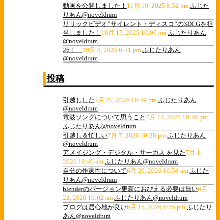
動画を公開しました！
11月 19, 2025 8:52 pm
ふじた
りあん@noveldrum
リリックビデオ”サイレント・ディスコ”の3DCGを担
当しました！
10月 17, 2025 10:07 pm
ふじたりあん
@noveldrum
26！
10月 8, 2025 6:51 pm
ふじたりあん
@noveldrum
投稿
引越しした
7月 27, 2026 10:49 pm
ふじたりあん
@noveldrum
電波ソングについて思うこと
7月 14, 2026 10:49 pm
ふじたりあん@noveldrum
引越し＆忙しい
7月 7, 2026 10:28 pm
ふじたりあん
@noveldrum
アメイジング・デジタル・サーカス を見た
7月 1,
2026 10:40 am
ふじたりあん@noveldrum
自分の作家性について
6月 29, 2026 10:58 am
ふじた
りあん@noveldrum
blenderのバージョン更新におびえる必要は無い
6月
22, 2026 10:02 am
ふじたりあん@noveldrum
ブログは居心地が良い
6月 15, 2026 1:55 pm
ふじたり
あん@noveldrum