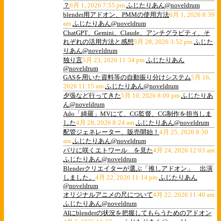
？
6月 1, 2026 7:55 pm
ふじたりあん@noveldrum
blender用アドオン、PMMの使用方法
6月 1, 2026 8:39
am
ふじたりあん@noveldrum
ChatGPT、Gemini、Claude、アンチグラビティ、そ
れぞれの活用方法と感想
5月 28, 2026 3:52 pm
ふじた
りあん@noveldrum
独り言
5月 23, 2026 11:34 pm
ふじたりあん
@noveldrum
GASを用いた資料等の自動振り分けシステム
5月 16,
2026 11:15 am
ふじたりあん@noveldrum
夕張など行ってきた
5月 10, 2026 8:00 pm
ふじたりあ
ん@noveldrum
Ado「綺羅」MVにて、CG監督、CG制作を担当しま
した
4月 28, 2026 8:24 am
ふじたりあん@noveldrum
配管ジェネレーター、販売開始！
4月 25, 2026 8:50
am
ふじたりあん@noveldrum
パリに咲くエトワール を見た
4月 24, 2026 12:03 am
ふじたりあん@noveldrum
Blenderクリエイターが選ぶ「推しアドオン」 出演
しました。
4月 22, 2026 11:14 pm
ふじたりあん
@noveldrum
オリジナルアニメの尺について
4月 22, 2026 11:40 am
ふじたりあん@noveldrum
AIにblenderの状況を把握してもらうためのアドオン