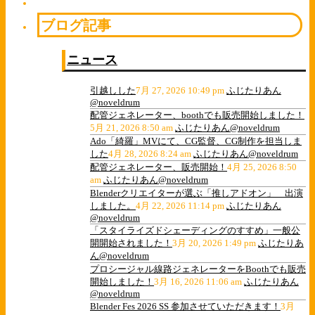
ブログ記事
ニュース
引越しした
7月 27, 2026 10:49 pm
ふじたりあん
@noveldrum
配管ジェネレーター、boothでも販売開始しました！
5月 21, 2026 8:50 am
ふじたりあん@noveldrum
Ado「綺羅」MVにて、CG監督、CG制作を担当しま
した
4月 28, 2026 8:24 am
ふじたりあん@noveldrum
配管ジェネレーター、販売開始！
4月 25, 2026 8:50
am
ふじたりあん@noveldrum
Blenderクリエイターが選ぶ「推しアドオン」 出演
しました。
4月 22, 2026 11:14 pm
ふじたりあん
@noveldrum
「スタイライズドシェーディングのすすめ」一般公
開開始されました！
3月 20, 2026 1:49 pm
ふじたりあ
ん@noveldrum
プロシージャル線路ジェネレーターをBoothでも販売
開始しました！
3月 16, 2026 11:06 am
ふじたりあん
@noveldrum
Blender Fes 2026 SS 参加させていただきます！
3月