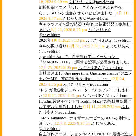
10, 2026 9:10 am
ふじたりあん@noveldrum
劇場短編アニメ『もし、これから生まれるのな
ら』、3DCGを担当させていただきました！
1月 31,
2026 8:47 am
ふじたりあん@noveldrum
キャッツアイ 9話の背景CG制作と技術開発で参加し
ました
1月 11, 2026 8:25 pm
ふじたりあん
@noveldrum
2026年
1月 8, 2026 7:13 pm
ふじたりあん@noveldrum
今年の振り返り
12月 31, 2025 7:56 pm
ふじたりあん
@noveldrum
cgworldさんにて、自主制作アニメーション、
『MARIONETTE』に関する記事が公開されました。
12月 25, 2025 8:05 pm
ふじたりあん@noveldrum
山崎まさよし”One more time, One more chance”アニメ
カバーMV 3DCG制作を担当しました。
12月 24,
2025 8:35 pm
ふじたりあん@noveldrum
“レンガ構造物ジェネレーター”アップデートしまし
た
12月 11, 2025 7:41 pm
ふじたりあん@noveldrum
Houdini関連イベント”Houdini Maze”の教材用高層ビ
ルモデルを制作しました
12月 11, 2025 7:32 pm
ふじ
たりあん@noveldrum
“MoN Takanawa” ティザームービーの3DCGを制作し
ました。
12月 3, 2025 8:35 am
ふじたりあん
@noveldrum
自主制作アニメーション”MARIONETTE” 最後の進捗