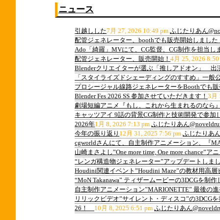
ニュース
引越しした
7月 27, 2026 10:49 pm
ふじたりあん@nov
配管ジェネレーター、boothでも販売開始しました
Ado「綺羅」MVにて、CG監督、CG制作を担当し
配管ジェネレーター、販売開始！
4月 25, 2026 8:50
Blenderクリエイターが選ぶ「推しアドオン」 
「スタイライズドシェーディングのすすめ」一般
プロシージャル線路ジェネレーターをBoothでも
Blender Fes 2026 SS 参加させていただきます！
3月 1
劇場短編アニメ『もし、これから生まれるのなら』
キャッツアイ 9話の背景CG制作と技術開発で参加
2026年
1月 8, 2026 7:13 pm
ふじたりあん@noveldru
今年の振り返り
12月 31, 2025 7:56 pm
ふじたりあん@n
cgworldさんにて、自主制作アニメーション、『M
山崎まさよし”One more time, One more ch
“レンガ構造物ジェネレーター”アップデートしま
Houdini関連イベント”Houdini Maze”の教
“MoN Takanawa” ティザームービーの3DCGを制
自主制作アニメーション”MARIONETTE” 最後
リリックビデオ”サイレント・ディスコ”の3DCG
26！
10月 8, 2025 6:51 pm
ふじたりあん@noveldr