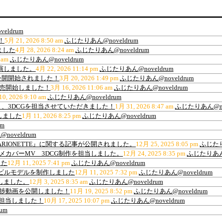
eldrum
！
5月 21, 2026 8:50 am
ふじたりあん@noveldrum
ました
4月 28, 2026 8:24 am
ふじたりあん@noveldrum
 am
ふじたりあん@noveldrum
出演しました。
4月 22, 2026 11:14 pm
ふじたりあん@noveldrum
公開開始されました！
3月 20, 2026 1:49 pm
ふじたりあん@noveldrum
販売開始しました！
3月 16, 2026 11:06 am
ふじたりあん@noveldrum
0, 2026 9:10 am
ふじたりあん@noveldrum
、3DCGを担当させていただきました！
1月 31, 2026 8:47 am
ふじたりあん@nov
しました
1月 11, 2026 8:25 pm
ふじたりあん@noveldrum
m
oveldrum
ARIONETTE』に関する記事が公開されました。
12月 25, 2025 8:05 pm
ふじたり
ance”アニメカバーMV 3DCG制作を担当しました。
12月 24, 2025 8:35 pm
ふじたりあん@
した
12月 11, 2025 7:41 pm
ふじたりあん@noveldrum
材用高層ビルモデルを制作しました
12月 11, 2025 7:32 pm
ふじたりあん@noveldrum
作しました。
12月 3, 2025 8:35 am
ふじたりあん@noveldrum
の進捗動画を公開しました！
11月 19, 2025 8:52 pm
ふじたりあん@noveldrum
を担当しました！
10月 17, 2025 10:07 pm
ふじたりあん@noveldrum
um