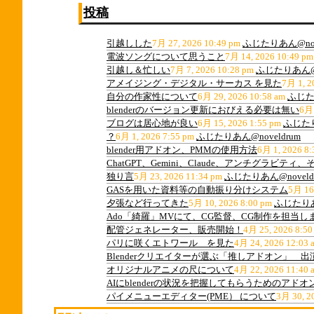
投稿
引越しした
7月 27, 2026 10:49 pm
ふじたりあん@nov
電波ソングについて思うこと
7月 14, 2026 10:49 pm
引越し＆忙しい
7月 7, 2026 10:28 pm
ふじたりあん@n
アメイジング・デジタル・サーカス を見た
7月 1, 2
自分の作家性について
6月 29, 2026 10:58 am
ふじたり
blenderのバージョン更新におびえる必要は無い
6月 
ブログは居心地が良い
6月 15, 2026 1:55 pm
ふじたり
？
6月 1, 2026 7:55 pm
ふじたりあん@noveldrum
blender用アドオン、PMMの使用方法
6月 1, 2026 8:
ChatGPT、Gemini、Claude、アンチグラビ
独り言
5月 23, 2026 11:34 pm
ふじたりあん@noveld
GASを用いた資料等の自動振り分けシステム
5月 16
夕張など行ってきた
5月 10, 2026 8:00 pm
ふじたりあん
Ado「綺羅」MVにて、CG監督、CG制作を担当し
配管ジェネレーター、販売開始！
4月 25, 2026 8:50
パリに咲くエトワール を見た
4月 24, 2026 12:03 
Blenderクリエイターが選ぶ「推しアドオン」 
オリジナルアニメの尺について
4月 22, 2026 11:40 
AIにblenderの状況を把握してもらうためのアドオ
パイメニューエディター(PME） について
3月 30, 2