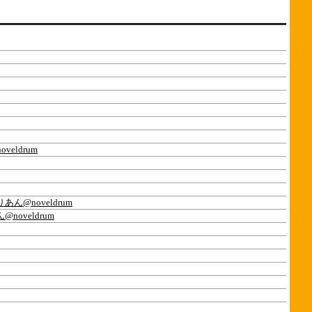
eldrum
あん@noveldrum
noveldrum