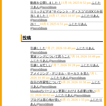
動画を公開しました！
11月 19, 2025 8:52 pm
ふじた
りあん@noveldrum
リリックビデオ”サイレント・ディスコ”の3DCGを担
当しました！
10月 17, 2025 10:07 pm
ふじたりあん
@noveldrum
26！
10月 8, 2025 6:51 pm
ふじたりあん
@noveldrum
投稿
引越しした
7月 27, 2026 10:49 pm
ふじたりあん
@noveldrum
電波ソングについて思うこと
7月 14, 2026 10:49 pm
ふじたりあん@noveldrum
引越し＆忙しい
7月 7, 2026 10:28 pm
ふじたりあん
@noveldrum
アメイジング・デジタル・サーカス を見た
7月 1,
2026 10:40 am
ふじたりあん@noveldrum
自分の作家性について
6月 29, 2026 10:58 am
ふじた
りあん@noveldrum
blenderのバージョン更新におびえる必要は無い
6月
22, 2026 10:02 am
ふじたりあん@noveldrum
ブログは居心地が良い
6月 15, 2026 1:55 pm
ふじたり
あん@noveldrum