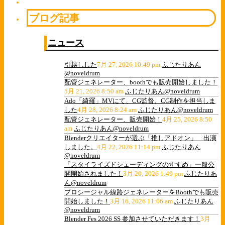
ブログ記事
ニュース
引越しした
7月 27, 2026 10:49 pm
ふじたりあん
@noveldrum
配管ジェネレーター、boothでも販売開始しました！
5月 21, 2026 8:50 am
ふじたりあん@noveldrum
Ado「綺羅」MVにて、CG監督、CG制作を担当しま
した
4月 28, 2026 8:24 am
ふじたりあん@noveldrum
配管ジェネレーター、販売開始！
4月 25, 2026 8:50
am
ふじたりあん@noveldrum
Blenderクリエイターが選ぶ「推しアドオン」 出演
しました。
4月 22, 2026 11:14 pm
ふじたりあん
@noveldrum
「スタイライズドシェーディングのすすめ」一般公
開開始されました！
3月 20, 2026 1:49 pm
ふじたりあ
ん@noveldrum
プロシージャル線路ジェネレーターをBoothでも販売
開始しました！
3月 16, 2026 11:06 am
ふじたりあん
@noveldrum
Blender Fes 2026 SS 参加させていただきます！
3月