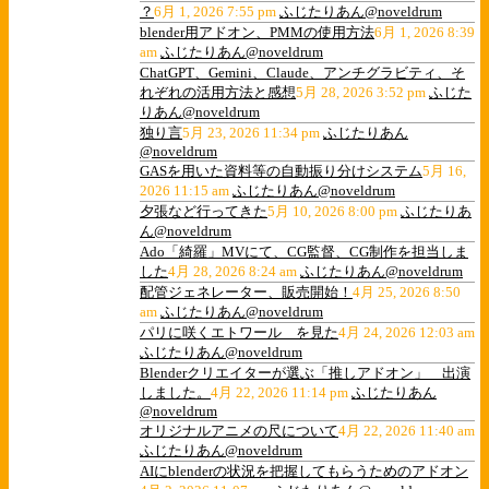
？
6月 1, 2026 7:55 pm
ふじたりあん@noveldrum
blender用アドオン、PMMの使用方法
6月 1, 2026 8:39
am
ふじたりあん@noveldrum
ChatGPT、Gemini、Claude、アンチグラビティ、そ
れぞれの活用方法と感想
5月 28, 2026 3:52 pm
ふじた
りあん@noveldrum
独り言
5月 23, 2026 11:34 pm
ふじたりあん
@noveldrum
GASを用いた資料等の自動振り分けシステム
5月 16,
2026 11:15 am
ふじたりあん@noveldrum
夕張など行ってきた
5月 10, 2026 8:00 pm
ふじたりあ
ん@noveldrum
Ado「綺羅」MVにて、CG監督、CG制作を担当しま
した
4月 28, 2026 8:24 am
ふじたりあん@noveldrum
配管ジェネレーター、販売開始！
4月 25, 2026 8:50
am
ふじたりあん@noveldrum
パリに咲くエトワール を見た
4月 24, 2026 12:03 am
ふじたりあん@noveldrum
Blenderクリエイターが選ぶ「推しアドオン」 出演
しました。
4月 22, 2026 11:14 pm
ふじたりあん
@noveldrum
オリジナルアニメの尺について
4月 22, 2026 11:40 am
ふじたりあん@noveldrum
AIにblenderの状況を把握してもらうためのアドオン