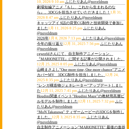
10, 2026 9:10 am
ふじたりあん@noveldrum
劇場短編アニメ『もし、これから生まれるのな
ら』、3DCGを担当させていただきました！
1月 31,
2026 8:47 am
ふじたりあん@noveldrum
キャッツアイ 9話の背景CG制作と技術開発で参加し
ました
1月 11, 2026 8:25 pm
ふじたりあん
@noveldrum
2026年
1月 8, 2026 7:13 pm
ふじたりあん@noveldrum
今年の振り返り
12月 31, 2025 7:56 pm
ふじたりあん
@noveldrum
cgworldさんにて、自主制作アニメーション、
『MARIONETTE』に関する記事が公開されました。
12月 25, 2025 8:05 pm
ふじたりあん@noveldrum
山崎まさよし”One more time, One more chance”アニメ
カバーMV 3DCG制作を担当しました。
12月 24,
2025 8:35 pm
ふじたりあん@noveldrum
“レンガ構造物ジェネレーター”アップデートしまし
た
12月 11, 2025 7:41 pm
ふじたりあん@noveldrum
Houdini関連イベント”Houdini Maze”の教材用高層ビ
ルモデルを制作しました
12月 11, 2025 7:32 pm
ふじ
たりあん@noveldrum
“MoN Takanawa” ティザームービーの3DCGを制作し
ました。
12月 3, 2025 8:35 am
ふじたりあん
@noveldrum
自主制作アニメーション”MARIONETTE” 最後の進捗