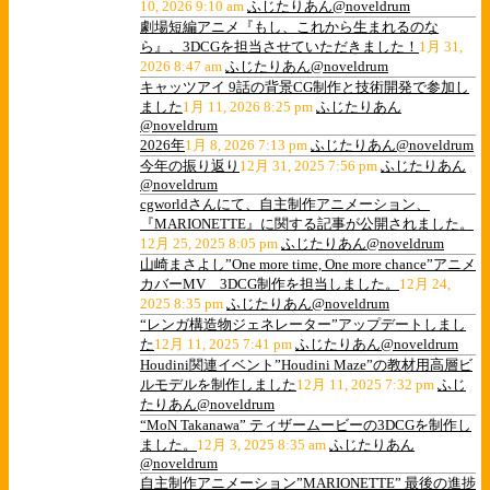
10, 2026 9:10 am
ふじたりあん@noveldrum
劇場短編アニメ『もし、これから生まれるのな
ら』、3DCGを担当させていただきました！
1月 31,
2026 8:47 am
ふじたりあん@noveldrum
キャッツアイ 9話の背景CG制作と技術開発で参加し
ました
1月 11, 2026 8:25 pm
ふじたりあん
@noveldrum
2026年
1月 8, 2026 7:13 pm
ふじたりあん@noveldrum
今年の振り返り
12月 31, 2025 7:56 pm
ふじたりあん
@noveldrum
cgworldさんにて、自主制作アニメーション、
『MARIONETTE』に関する記事が公開されました。
12月 25, 2025 8:05 pm
ふじたりあん@noveldrum
山崎まさよし”One more time, One more chance”アニメ
カバーMV 3DCG制作を担当しました。
12月 24,
2025 8:35 pm
ふじたりあん@noveldrum
“レンガ構造物ジェネレーター”アップデートしまし
た
12月 11, 2025 7:41 pm
ふじたりあん@noveldrum
Houdini関連イベント”Houdini Maze”の教材用高層ビ
ルモデルを制作しました
12月 11, 2025 7:32 pm
ふじ
たりあん@noveldrum
“MoN Takanawa” ティザームービーの3DCGを制作し
ました。
12月 3, 2025 8:35 am
ふじたりあん
@noveldrum
自主制作アニメーション”MARIONETTE” 最後の進捗