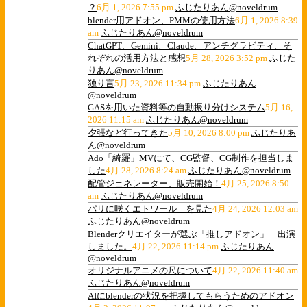
？
6月 1, 2026 7:55 pm
ふじたりあん@noveldrum
blender用アドオン、PMMの使用方法
6月 1, 2026 8:39
am
ふじたりあん@noveldrum
ChatGPT、Gemini、Claude、アンチグラビティ、そ
れぞれの活用方法と感想
5月 28, 2026 3:52 pm
ふじた
りあん@noveldrum
独り言
5月 23, 2026 11:34 pm
ふじたりあん
@noveldrum
GASを用いた資料等の自動振り分けシステム
5月 16,
2026 11:15 am
ふじたりあん@noveldrum
夕張など行ってきた
5月 10, 2026 8:00 pm
ふじたりあ
ん@noveldrum
Ado「綺羅」MVにて、CG監督、CG制作を担当しま
した
4月 28, 2026 8:24 am
ふじたりあん@noveldrum
配管ジェネレーター、販売開始！
4月 25, 2026 8:50
am
ふじたりあん@noveldrum
パリに咲くエトワール を見た
4月 24, 2026 12:03 am
ふじたりあん@noveldrum
Blenderクリエイターが選ぶ「推しアドオン」 出演
しました。
4月 22, 2026 11:14 pm
ふじたりあん
@noveldrum
オリジナルアニメの尺について
4月 22, 2026 11:40 am
ふじたりあん@noveldrum
AIにblenderの状況を把握してもらうためのアドオン