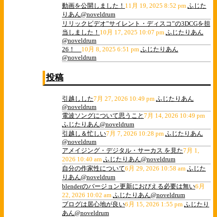
動画を公開しました！
11月 19, 2025 8:52 pm
ふじた
りあん@noveldrum
リリックビデオ”サイレント・ディスコ”の3DCGを担
当しました！
10月 17, 2025 10:07 pm
ふじたりあん
@noveldrum
26！
10月 8, 2025 6:51 pm
ふじたりあん
@noveldrum
投稿
引越しした
7月 27, 2026 10:49 pm
ふじたりあん
@noveldrum
電波ソングについて思うこと
7月 14, 2026 10:49 pm
ふじたりあん@noveldrum
引越し＆忙しい
7月 7, 2026 10:28 pm
ふじたりあん
@noveldrum
アメイジング・デジタル・サーカス を見た
7月 1,
2026 10:40 am
ふじたりあん@noveldrum
自分の作家性について
6月 29, 2026 10:58 am
ふじた
りあん@noveldrum
blenderのバージョン更新におびえる必要は無い
6月
22, 2026 10:02 am
ふじたりあん@noveldrum
ブログは居心地が良い
6月 15, 2026 1:55 pm
ふじたり
あん@noveldrum