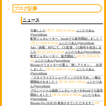
ブログ記事
ニュース
引越しした
7月 27, 2026 10:49 pm
ふじたりあん
@noveldrum
配管ジェネレーター、boothでも販売開始しました！
5月 21, 2026 8:50 am
ふじたりあん@noveldrum
Ado「綺羅」MVにて、CG監督、CG制作を担当しま
した
4月 28, 2026 8:24 am
ふじたりあん@noveldrum
配管ジェネレーター、販売開始！
4月 25, 2026 8:50
am
ふじたりあん@noveldrum
Blenderクリエイターが選ぶ「推しアドオン」 出演
しました。
4月 22, 2026 11:14 pm
ふじたりあん
@noveldrum
「スタイライズドシェーディングのすすめ」一般公
開開始されました！
3月 20, 2026 1:49 pm
ふじたりあ
ん@noveldrum
プロシージャル線路ジェネレーターをBoothでも販売
開始しました！
3月 16, 2026 11:06 am
ふじたりあん
@noveldrum
Blender Fes 2026 SS 参加させていただきます！
3月