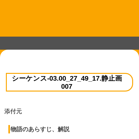
コ
ン
テ
ン
ツ
へ
ス
キ
ッ
プ
シーケンス-03.00_27_49_17.静止画
007
添付元
物語のあらすじ、解説