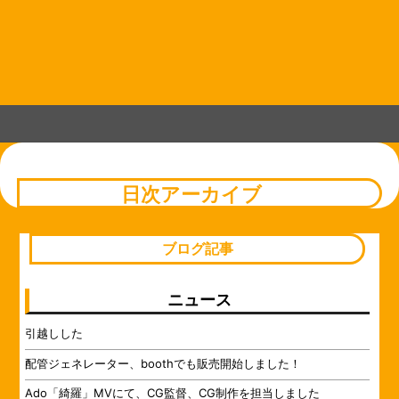
コ
Skip
Skip
Skip
Skip
Skip
Skip
Skip
Skip
Skip
Skip
Skip
Skip
Skip
Skip
Skip
Skip
Skip
Skip
Skip
ン
to
to
to
to
to
to
to
to
to
to
to
to
to
to
to
to
to
to
to
テ
TEXT-
BLOCK-
CUSTOM_HTML-
RECENT-
BLOCK-
RECENT-
BLOCK-
CUSTOM_HTML-
BLOCK-
BLOCK-
BLOCK-
BLOCK-
BLOCK-
BLOCK-
BLOCK-
BLOCK-
BLOCK-
BLOCK-
CUSTOM_HTML-
ン
52
41
47
POST-
103
POST-
104
44
86
75
90
72
89
79
95
91
83
49
14
ツ
GROUPBY-
GROUPBY-
へ
CAT-
CAT-
ス
31
19
キ
ッ
プ
日次アーカイブ
ブログ記事
ニュース
引越しした
配管ジェネレーター、boothでも販売開始しました！
Ado「綺羅」MVにて、CG監督、CG制作を担当しました