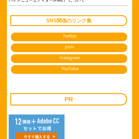
SNS関係のリンク集
Twitter
pixiv
Instagram
YouTube
PR