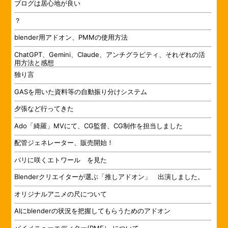
ブログは居心地が良い
？
blender用アドオン、PMMの使用方法
ChatGPT、Gemini、Claude、アンチグラビティ、それぞれの活
用方法と感想
独り言
GASを用いた資料等の自動振り分けシステム
夕張など行ってきた
Ado「綺羅」MVにて、CG監督、CG制作を担当しました
配管ジェネレーター、販売開始！
パリに咲くエトワール を見た
Blenderクリエイターが選ぶ「推しアドオン」 出演しました。
オリジナルアニメの尺について
AIにblenderの状況を把握してもらうためのアドオン
パイメニューエディター(PME） について