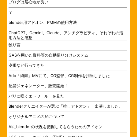
ブログは居心地が良い
？
blender用アドオン、PMMの使用方法
ChatGPT、Gemini、Claude、アンチグラビティ、それぞれの活
用方法と感想
独り言
GASを用いた資料等の自動振り分けシステム
夕張など行ってきた
Ado「綺羅」MVにて、CG監督、CG制作を担当しました
配管ジェネレーター、販売開始！
パリに咲くエトワール を見た
Blenderクリエイターが選ぶ「推しアドオン」 出演しました。
オリジナルアニメの尺について
AIにblenderの状況を把握してもらうためのアドオン
パイメニューエディター(PME） について