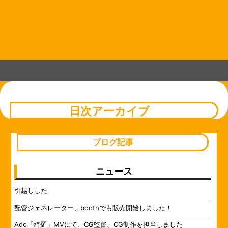
コ
Skip
Skip
Skip
Skip
Skip
Skip
Skip
Skip
Skip
Skip
Skip
Skip
Skip
Skip
Skip
Skip
Skip
Skip
Skip
ン
to
to
to
to
to
to
to
to
to
to
to
to
to
to
to
to
to
to
to
テ
TEXT-
BLOCK-
CUSTOM_HTML-
RECENT-
BLOCK-
RECENT-
BLOCK-
CUSTOM_HTML-
BLOCK-
BLOCK-
BLOCK-
BLOCK-
BLOCK-
BLOCK-
BLOCK-
BLOCK-
BLOCK-
BLOCK-
CUSTOM_HTML-
ン
52
41
47
POST-
103
POST-
104
44
86
75
90
72
89
79
95
91
83
49
14
ツ
GROUPBY-
GROUPBY-
へ
CAT-
CAT-
ス
31
19
キ
ッ
プ
日次アーカイブ
ブログ記事
ニュース
引越しした
配管ジェネレーター、boothでも販売開始しました！
Ado「綺羅」MVにて、CG監督、CG制作を担当しました