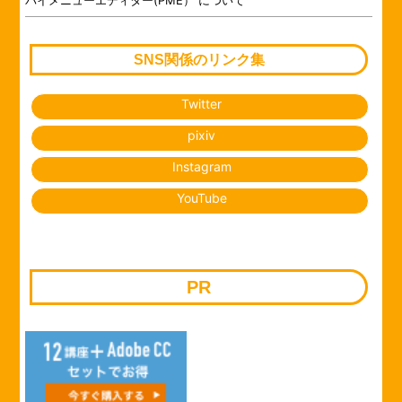
SNS関係のリンク集
Twitter
pixiv
Instagram
YouTube
PR