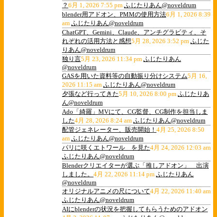
？
6月 1, 2026 7:55 pm
ふじたりあん@noveldrum
blender用アドオン、PMMの使用方法
6月 1, 2026 8:39
am
ふじたりあん@noveldrum
ChatGPT、Gemini、Claude、アンチグラビティ、そ
れぞれの活用方法と感想
5月 28, 2026 3:52 pm
ふじた
りあん@noveldrum
独り言
5月 23, 2026 11:34 pm
ふじたりあん
@noveldrum
GASを用いた資料等の自動振り分けシステム
5月 16,
2026 11:15 am
ふじたりあん@noveldrum
夕張など行ってきた
5月 10, 2026 8:00 pm
ふじたりあ
ん@noveldrum
Ado「綺羅」MVにて、CG監督、CG制作を担当しま
した
4月 28, 2026 8:24 am
ふじたりあん@noveldrum
配管ジェネレーター、販売開始！
4月 25, 2026 8:50
am
ふじたりあん@noveldrum
パリに咲くエトワール を見た
4月 24, 2026 12:03 am
ふじたりあん@noveldrum
Blenderクリエイターが選ぶ「推しアドオン」 出演
しました。
4月 22, 2026 11:14 pm
ふじたりあん
@noveldrum
オリジナルアニメの尺について
4月 22, 2026 11:40 am
ふじたりあん@noveldrum
AIにblenderの状況を把握してもらうためのアドオン