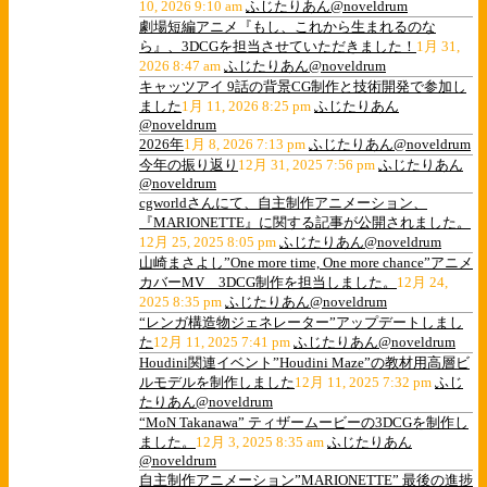
10, 2026 9:10 am
ふじたりあん@noveldrum
劇場短編アニメ『もし、これから生まれるのな
ら』、3DCGを担当させていただきました！
1月 31,
2026 8:47 am
ふじたりあん@noveldrum
キャッツアイ 9話の背景CG制作と技術開発で参加し
ました
1月 11, 2026 8:25 pm
ふじたりあん
@noveldrum
2026年
1月 8, 2026 7:13 pm
ふじたりあん@noveldrum
今年の振り返り
12月 31, 2025 7:56 pm
ふじたりあん
@noveldrum
cgworldさんにて、自主制作アニメーション、
『MARIONETTE』に関する記事が公開されました。
12月 25, 2025 8:05 pm
ふじたりあん@noveldrum
山崎まさよし”One more time, One more chance”アニメ
カバーMV 3DCG制作を担当しました。
12月 24,
2025 8:35 pm
ふじたりあん@noveldrum
“レンガ構造物ジェネレーター”アップデートしまし
た
12月 11, 2025 7:41 pm
ふじたりあん@noveldrum
Houdini関連イベント”Houdini Maze”の教材用高層ビ
ルモデルを制作しました
12月 11, 2025 7:32 pm
ふじ
たりあん@noveldrum
“MoN Takanawa” ティザームービーの3DCGを制作し
ました。
12月 3, 2025 8:35 am
ふじたりあん
@noveldrum
自主制作アニメーション”MARIONETTE” 最後の進捗