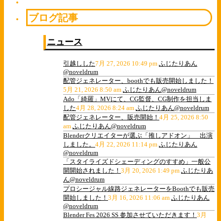
ブログ記事
ニュース
引越しした
7月 27, 2026 10:49 pm
ふじたりあん
@noveldrum
配管ジェネレーター、boothでも販売開始しました！
5月 21, 2026 8:50 am
ふじたりあん@noveldrum
Ado「綺羅」MVにて、CG監督、CG制作を担当しま
した
4月 28, 2026 8:24 am
ふじたりあん@noveldrum
配管ジェネレーター、販売開始！
4月 25, 2026 8:50
am
ふじたりあん@noveldrum
Blenderクリエイターが選ぶ「推しアドオン」 出演
しました。
4月 22, 2026 11:14 pm
ふじたりあん
@noveldrum
「スタイライズドシェーディングのすすめ」一般公
開開始されました！
3月 20, 2026 1:49 pm
ふじたりあ
ん@noveldrum
プロシージャル線路ジェネレーターをBoothでも販売
開始しました！
3月 16, 2026 11:06 am
ふじたりあん
@noveldrum
Blender Fes 2026 SS 参加させていただきます！
3月