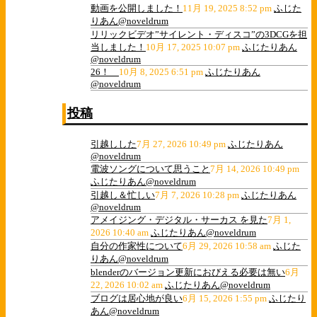
動画を公開しました！
11月 19, 2025 8:52 pm
ふじた
りあん@noveldrum
リリックビデオ”サイレント・ディスコ”の3DCGを担
当しました！
10月 17, 2025 10:07 pm
ふじたりあん
@noveldrum
26！
10月 8, 2025 6:51 pm
ふじたりあん
@noveldrum
投稿
引越しした
7月 27, 2026 10:49 pm
ふじたりあん
@noveldrum
電波ソングについて思うこと
7月 14, 2026 10:49 pm
ふじたりあん@noveldrum
引越し＆忙しい
7月 7, 2026 10:28 pm
ふじたりあん
@noveldrum
アメイジング・デジタル・サーカス を見た
7月 1,
2026 10:40 am
ふじたりあん@noveldrum
自分の作家性について
6月 29, 2026 10:58 am
ふじた
りあん@noveldrum
blenderのバージョン更新におびえる必要は無い
6月
22, 2026 10:02 am
ふじたりあん@noveldrum
ブログは居心地が良い
6月 15, 2026 1:55 pm
ふじたり
あん@noveldrum