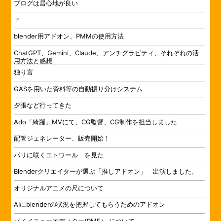
ブログは居心地が良い
？
blender用アドオン、PMMの使用方法
ChatGPT、Gemini、Claude、アンチグラビティ、それぞれの活
用方法と感想
独り言
GASを用いた資料等の自動振り分けシステム
夕張など行ってきた
Ado「綺羅」MVにて、CG監督、CG制作を担当しました
配管ジェネレーター、販売開始！
パリに咲くエトワール を見た
Blenderクリエイターが選ぶ「推しアドオン」 出演しました。
オリジナルアニメの尺について
AIにblenderの状況を把握してもらうためのアドオン
パイメニューエディター(PME） について