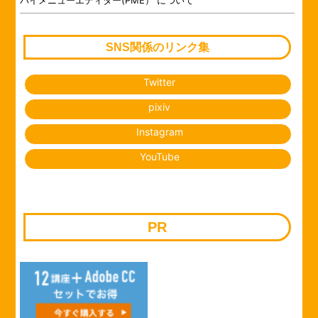
SNS関係のリンク集
Twitter
pixiv
Instagram
YouTube
PR