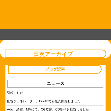
コ
Skip
Skip
Skip
Skip
Skip
Skip
Skip
Skip
Skip
Skip
Skip
Skip
Skip
Skip
Skip
Skip
Skip
Skip
Skip
ン
to
to
to
to
to
to
to
to
to
to
to
to
to
to
to
to
to
to
to
テ
TEXT-
BLOCK-
CUSTOM_HTML-
RECENT-
BLOCK-
RECENT-
BLOCK-
CUSTOM_HTML-
BLOCK-
BLOCK-
BLOCK-
BLOCK-
BLOCK-
BLOCK-
BLOCK-
BLOCK-
BLOCK-
BLOCK-
CUSTOM_HTML-
ン
52
41
47
POST-
103
POST-
104
44
86
75
90
72
89
79
95
91
83
49
14
ツ
GROUPBY-
GROUPBY-
へ
CAT-
CAT-
ス
31
19
キ
ッ
プ
日次アーカイブ
ブログ記事
ニュース
引越しした
配管ジェネレーター、boothでも販売開始しました！
Ado「綺羅」MVにて、CG監督、CG制作を担当しました