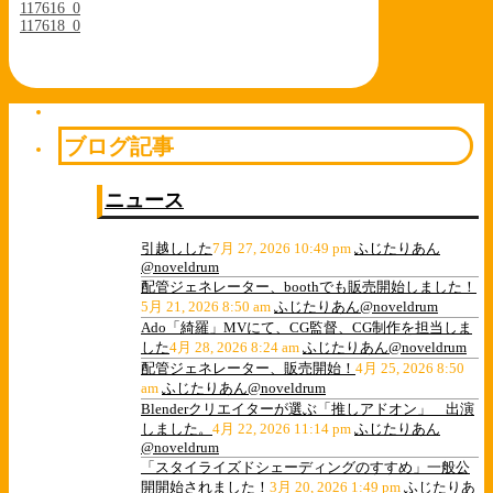
117616_0
117618_0
ブログ記事
ニュース
引越しした
7月 27, 2026 10:49 pm
ふじたりあん
@noveldrum
配管ジェネレーター、boothでも販売開始しました！
5月 21, 2026 8:50 am
ふじたりあん@noveldrum
Ado「綺羅」MVにて、CG監督、CG制作を担当しま
した
4月 28, 2026 8:24 am
ふじたりあん@noveldrum
配管ジェネレーター、販売開始！
4月 25, 2026 8:50
am
ふじたりあん@noveldrum
Blenderクリエイターが選ぶ「推しアドオン」 出演
しました。
4月 22, 2026 11:14 pm
ふじたりあん
@noveldrum
「スタイライズドシェーディングのすすめ」一般公
開開始されました！
3月 20, 2026 1:49 pm
ふじたりあ