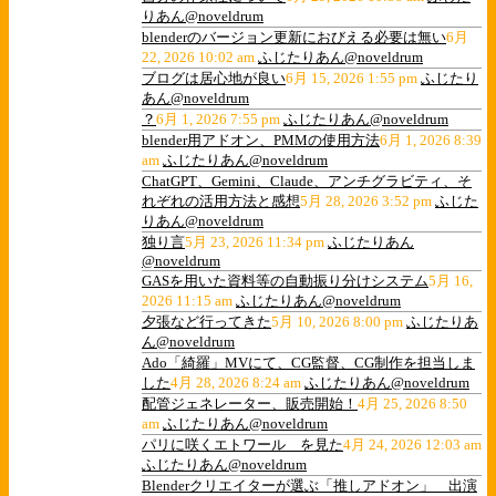
りあん@noveldrum
blenderのバージョン更新におびえる必要は無い
6月
22, 2026 10:02 am
ふじたりあん@noveldrum
ブログは居心地が良い
6月 15, 2026 1:55 pm
ふじたり
あん@noveldrum
？
6月 1, 2026 7:55 pm
ふじたりあん@noveldrum
blender用アドオン、PMMの使用方法
6月 1, 2026 8:39
am
ふじたりあん@noveldrum
ChatGPT、Gemini、Claude、アンチグラビティ、そ
れぞれの活用方法と感想
5月 28, 2026 3:52 pm
ふじた
りあん@noveldrum
独り言
5月 23, 2026 11:34 pm
ふじたりあん
@noveldrum
GASを用いた資料等の自動振り分けシステム
5月 16,
2026 11:15 am
ふじたりあん@noveldrum
夕張など行ってきた
5月 10, 2026 8:00 pm
ふじたりあ
ん@noveldrum
Ado「綺羅」MVにて、CG監督、CG制作を担当しま
した
4月 28, 2026 8:24 am
ふじたりあん@noveldrum
配管ジェネレーター、販売開始！
4月 25, 2026 8:50
am
ふじたりあん@noveldrum
パリに咲くエトワール を見た
4月 24, 2026 12:03 am
ふじたりあん@noveldrum
Blenderクリエイターが選ぶ「推しアドオン」 出演