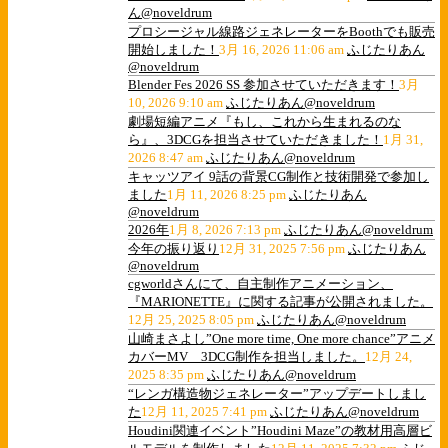
ん@noveldrum
プロシージャル線路ジェネレーターをBoothでも販売
開始しました！
3月 16, 2026 11:06 am
ふじたりあん
@noveldrum
Blender Fes 2026 SS 参加させていただきます！
3月
10, 2026 9:10 am
ふじたりあん@noveldrum
劇場短編アニメ『もし、これから生まれるのな
ら』、3DCGを担当させていただきました！
1月 31,
2026 8:47 am
ふじたりあん@noveldrum
キャッツアイ 9話の背景CG制作と技術開発で参加し
ました
1月 11, 2026 8:25 pm
ふじたりあん
@noveldrum
2026年
1月 8, 2026 7:13 pm
ふじたりあん@noveldrum
今年の振り返り
12月 31, 2025 7:56 pm
ふじたりあん
@noveldrum
cgworldさんにて、自主制作アニメーション、
『MARIONETTE』に関する記事が公開されました。
12月 25, 2025 8:05 pm
ふじたりあん@noveldrum
山崎まさよし”One more time, One more chance”アニメ
カバーMV 3DCG制作を担当しました。
12月 24,
2025 8:35 pm
ふじたりあん@noveldrum
“レンガ構造物ジェネレーター”アップデートしまし
た
12月 11, 2025 7:41 pm
ふじたりあん@noveldrum
Houdini関連イベント”Houdini Maze”の教材用高層ビ