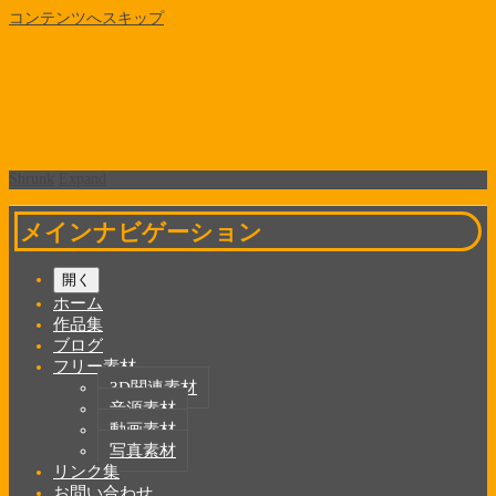
コンテンツへスキップ
Shrunk
Expand
メインナビゲーション
開く
ホーム
作品集
ブログ
フリー素材
3D関連素材
音源素材
動画素材
写真素材
リンク集
お問い合わせ