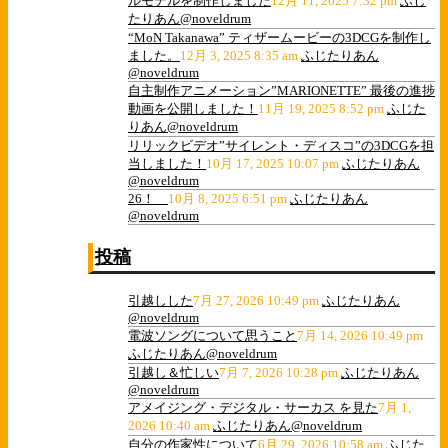
ルモデルを制作しました
12月 11, 2025 7:32 pm
ふじ
たりあん@noveldrum
“MoN Takanawa” ティザームービーの3DCGを制作し
ました。
12月 3, 2025 8:35 am
ふじたりあん
@noveldrum
自主制作アニメーション”MARIONETTE” 最後の進捗
動画を公開しました！
11月 19, 2025 8:52 pm
ふじた
りあん@noveldrum
リリックビデオ”サイレント・ディスコ”の3DCGを担
当しました！
10月 17, 2025 10:07 pm
ふじたりあん
@noveldrum
26！
10月 8, 2025 6:51 pm
ふじたりあん
@noveldrum
投稿
引越しした
7月 27, 2026 10:49 pm
ふじたりあん
@noveldrum
電波ソングについて思うこと
7月 14, 2026 10:49 pm
ふじたりあん@noveldrum
引越し＆忙しい
7月 7, 2026 10:28 pm
ふじたりあん
@noveldrum
アメイジング・デジタル・サーカス を見た
7月 1,
2026 10:40 am
ふじたりあん@noveldrum
自分の作家性について
6月 29, 2026 10:58 am
ふじた