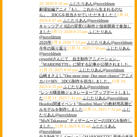
10, 2026 9:10 am
ふじたりあん@noveldrum
劇場短編アニメ『もし、これから生まれるのな
ら』、3DCGを担当させていただきました！
1月 31,
2026 8:47 am
ふじたりあん@noveldrum
キャッツアイ 9話の背景CG制作と技術開発で参加し
ました
1月 11, 2026 8:25 pm
ふじたりあん
@noveldrum
2026年
1月 8, 2026 7:13 pm
ふじたりあん@noveldrum
今年の振り返り
12月 31, 2025 7:56 pm
ふじたりあん
@noveldrum
cgworldさんにて、自主制作アニメーション、
『MARIONETTE』に関する記事が公開されました。
12月 25, 2025 8:05 pm
ふじたりあん@noveldrum
山崎まさよし”One more time, One more chance”アニメ
カバーMV 3DCG制作を担当しました。
12月 24,
2025 8:35 pm
ふじたりあん@noveldrum
“レンガ構造物ジェネレーター”アップデートしまし
た
12月 11, 2025 7:41 pm
ふじたりあん@noveldrum
Houdini関連イベント”Houdini Maze”の教材用高層ビ
ルモデルを制作しました
12月 11, 2025 7:32 pm
ふじ
たりあん@noveldrum
“MoN Takanawa” ティザームービーの3DCGを制作し
ました。
12月 3, 2025 8:35 am
ふじたりあん
@noveldrum
自主制作アニメーション”MARIONETTE” 最後の進捗