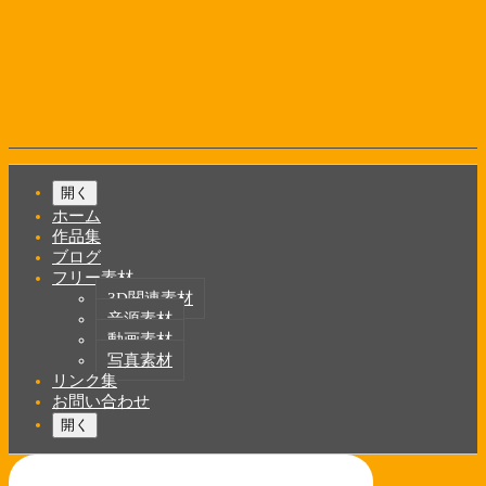
コ
ン
テ
ン
ツ
へ
ス
キ
Shrunk
Expand
ッ
メ
開く
プ
イ
ホーム
ン
作品集
ブログ
ナ
フリー素材
ビ
3D関連素材
音源素材
ゲ
動画素材
ー
写真素材
リンク集
シ
お問い合わせ
ョ
開く
ン