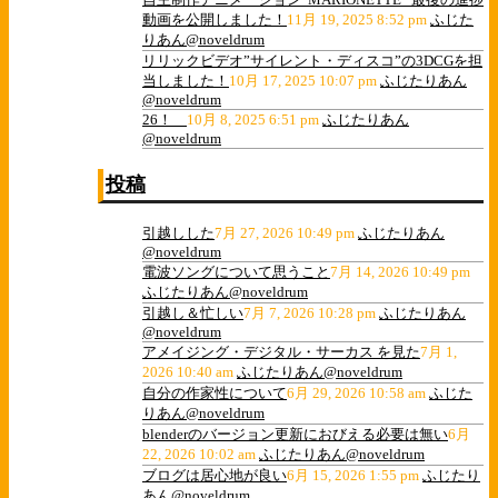
動画を公開しました！
11月 19, 2025 8:52 pm
ふじた
りあん@noveldrum
リリックビデオ”サイレント・ディスコ”の3DCGを担
当しました！
10月 17, 2025 10:07 pm
ふじたりあん
@noveldrum
26！
10月 8, 2025 6:51 pm
ふじたりあん
@noveldrum
投稿
引越しした
7月 27, 2026 10:49 pm
ふじたりあん
@noveldrum
電波ソングについて思うこと
7月 14, 2026 10:49 pm
ふじたりあん@noveldrum
引越し＆忙しい
7月 7, 2026 10:28 pm
ふじたりあん
@noveldrum
アメイジング・デジタル・サーカス を見た
7月 1,
2026 10:40 am
ふじたりあん@noveldrum
自分の作家性について
6月 29, 2026 10:58 am
ふじた
りあん@noveldrum
blenderのバージョン更新におびえる必要は無い
6月
22, 2026 10:02 am
ふじたりあん@noveldrum
ブログは居心地が良い
6月 15, 2026 1:55 pm
ふじたり
あん@noveldrum