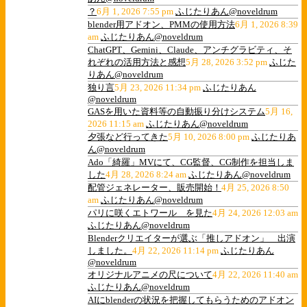
？
6月 1, 2026 7:55 pm
ふじたりあん@noveldrum
blender用アドオン、PMMの使用方法
6月 1, 2026 8:39
am
ふじたりあん@noveldrum
ChatGPT、Gemini、Claude、アンチグラビティ、そ
れぞれの活用方法と感想
5月 28, 2026 3:52 pm
ふじた
りあん@noveldrum
独り言
5月 23, 2026 11:34 pm
ふじたりあん
@noveldrum
GASを用いた資料等の自動振り分けシステム
5月 16,
2026 11:15 am
ふじたりあん@noveldrum
夕張など行ってきた
5月 10, 2026 8:00 pm
ふじたりあ
ん@noveldrum
Ado「綺羅」MVにて、CG監督、CG制作を担当しま
した
4月 28, 2026 8:24 am
ふじたりあん@noveldrum
配管ジェネレーター、販売開始！
4月 25, 2026 8:50
am
ふじたりあん@noveldrum
パリに咲くエトワール を見た
4月 24, 2026 12:03 am
ふじたりあん@noveldrum
Blenderクリエイターが選ぶ「推しアドオン」 出演
しました。
4月 22, 2026 11:14 pm
ふじたりあん
@noveldrum
オリジナルアニメの尺について
4月 22, 2026 11:40 am
ふじたりあん@noveldrum
AIにblenderの状況を把握してもらうためのアドオン