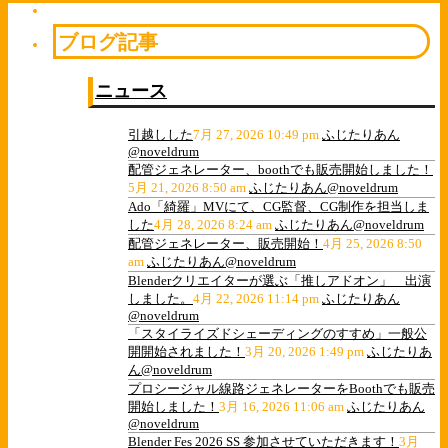
ブログ記事
ニュース
引越しした
7月 27, 2026 10:49 pm
ふじたりあん
@noveldrum
配管ジェネレーター、boothでも販売開始しました！
5月 21, 2026 8:50 am
ふじたりあん@noveldrum
Ado「綺羅」MVにて、CG監督、CG制作を担当しま
した
4月 28, 2026 8:24 am
ふじたりあん@noveldrum
配管ジェネレーター、販売開始！
4月 25, 2026 8:50
am
ふじたりあん@noveldrum
Blenderクリエイターが選ぶ「推しアドオン」 出演
しました。
4月 22, 2026 11:14 pm
ふじたりあん
@noveldrum
「スタイライズドシェーディングのすすめ」一般公
開開始されました！
3月 20, 2026 1:49 pm
ふじたりあ
ん@noveldrum
プロシージャル線路ジェネレーターをBoothでも販売
開始しました！
3月 16, 2026 11:06 am
ふじたりあん
@noveldrum
Blender Fes 2026 SS 参加させていただきます！
3月