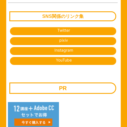
SNS関係のリンク集
Twitter
pixiv
Instagram
YouTube
PR