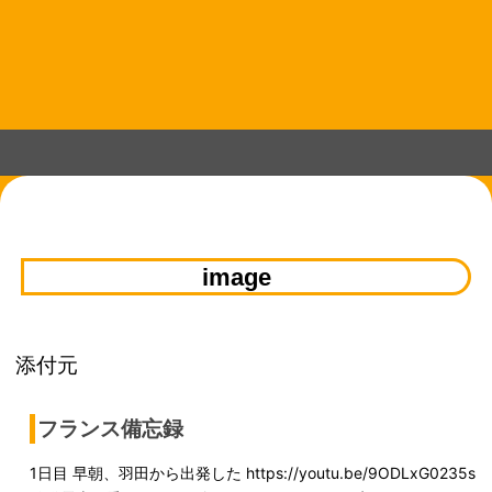
コ
ン
テ
ン
ツ
へ
ス
キ
ッ
プ
image
添付元
フランス備忘録
1日目 早朝、羽田から出発した https://youtu.be/9ODLxG0235s