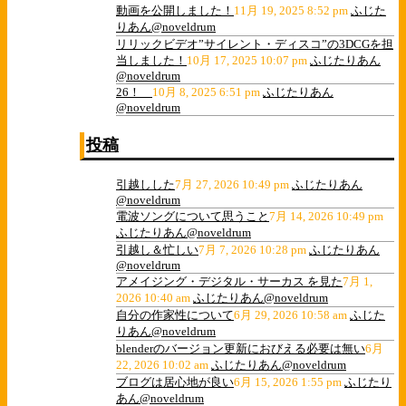
動画を公開しました！
11月 19, 2025 8:52 pm
ふじた
りあん@noveldrum
リリックビデオ”サイレント・ディスコ”の3DCGを担
当しました！
10月 17, 2025 10:07 pm
ふじたりあん
@noveldrum
26！
10月 8, 2025 6:51 pm
ふじたりあん
@noveldrum
投稿
引越しした
7月 27, 2026 10:49 pm
ふじたりあん
@noveldrum
電波ソングについて思うこと
7月 14, 2026 10:49 pm
ふじたりあん@noveldrum
引越し＆忙しい
7月 7, 2026 10:28 pm
ふじたりあん
@noveldrum
アメイジング・デジタル・サーカス を見た
7月 1,
2026 10:40 am
ふじたりあん@noveldrum
自分の作家性について
6月 29, 2026 10:58 am
ふじた
りあん@noveldrum
blenderのバージョン更新におびえる必要は無い
6月
22, 2026 10:02 am
ふじたりあん@noveldrum
ブログは居心地が良い
6月 15, 2026 1:55 pm
ふじたり
あん@noveldrum