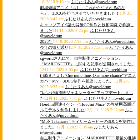
10, 2026 9:10 am
ふじたりあん@noveldrum
劇場短編アニメ『もし、これから生まれるのな
ら』、3DCGを担当させていただきました！
1月 31,
2026 8:47 am
ふじたりあん@noveldrum
キャッツアイ 9話の背景CG制作と技術開発で参加し
ました
1月 11, 2026 8:25 pm
ふじたりあん
@noveldrum
2026年
1月 8, 2026 7:13 pm
ふじたりあん@noveldrum
今年の振り返り
12月 31, 2025 7:56 pm
ふじたりあん
@noveldrum
cgworldさんにて、自主制作アニメーション、
『MARIONETTE』に関する記事が公開されました。
12月 25, 2025 8:05 pm
ふじたりあん@noveldrum
山崎まさよし”One more time, One more chance”アニメ
カバーMV 3DCG制作を担当しました。
12月 24,
2025 8:35 pm
ふじたりあん@noveldrum
“レンガ構造物ジェネレーター”アップデートしまし
た
12月 11, 2025 7:41 pm
ふじたりあん@noveldrum
Houdini関連イベント”Houdini Maze”の教材用高層ビ
ルモデルを制作しました
12月 11, 2025 7:32 pm
ふじ
たりあん@noveldrum
“MoN Takanawa” ティザームービーの3DCGを制作し
ました。
12月 3, 2025 8:35 am
ふじたりあん
@noveldrum
自主制作アニメーション”MARIONETTE” 最後の進捗