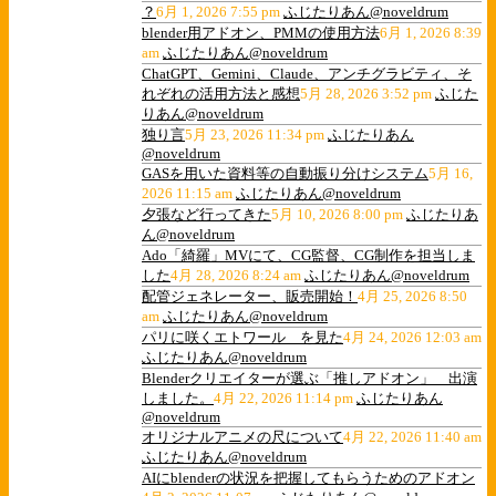
？
6月 1, 2026 7:55 pm
ふじたりあん@noveldrum
blender用アドオン、PMMの使用方法
6月 1, 2026 8:39
am
ふじたりあん@noveldrum
ChatGPT、Gemini、Claude、アンチグラビティ、そ
れぞれの活用方法と感想
5月 28, 2026 3:52 pm
ふじた
りあん@noveldrum
独り言
5月 23, 2026 11:34 pm
ふじたりあん
@noveldrum
GASを用いた資料等の自動振り分けシステム
5月 16,
2026 11:15 am
ふじたりあん@noveldrum
夕張など行ってきた
5月 10, 2026 8:00 pm
ふじたりあ
ん@noveldrum
Ado「綺羅」MVにて、CG監督、CG制作を担当しま
した
4月 28, 2026 8:24 am
ふじたりあん@noveldrum
配管ジェネレーター、販売開始！
4月 25, 2026 8:50
am
ふじたりあん@noveldrum
パリに咲くエトワール を見た
4月 24, 2026 12:03 am
ふじたりあん@noveldrum
Blenderクリエイターが選ぶ「推しアドオン」 出演
しました。
4月 22, 2026 11:14 pm
ふじたりあん
@noveldrum
オリジナルアニメの尺について
4月 22, 2026 11:40 am
ふじたりあん@noveldrum
AIにblenderの状況を把握してもらうためのアドオン