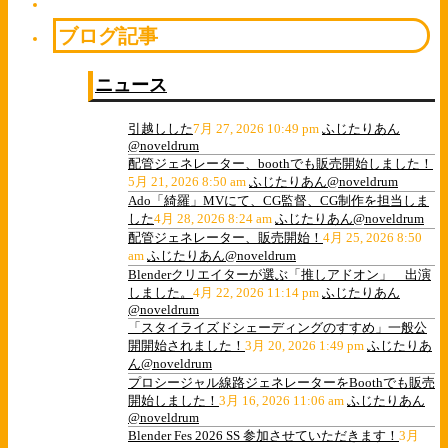
ブログ記事
ニュース
引越しした
7月 27, 2026 10:49 pm
ふじたりあん
@noveldrum
配管ジェネレーター、boothでも販売開始しました！
5月 21, 2026 8:50 am
ふじたりあん@noveldrum
Ado「綺羅」MVにて、CG監督、CG制作を担当しま
した
4月 28, 2026 8:24 am
ふじたりあん@noveldrum
配管ジェネレーター、販売開始！
4月 25, 2026 8:50
am
ふじたりあん@noveldrum
Blenderクリエイターが選ぶ「推しアドオン」 出演
しました。
4月 22, 2026 11:14 pm
ふじたりあん
@noveldrum
「スタイライズドシェーディングのすすめ」一般公
開開始されました！
3月 20, 2026 1:49 pm
ふじたりあ
ん@noveldrum
プロシージャル線路ジェネレーターをBoothでも販売
開始しました！
3月 16, 2026 11:06 am
ふじたりあん
@noveldrum
Blender Fes 2026 SS 参加させていただきます！
3月