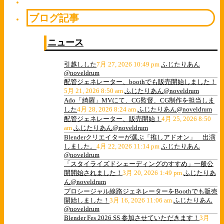
ブログ記事
ニュース
引越しした
7月 27, 2026 10:49 pm
ふじたりあん
@noveldrum
配管ジェネレーター、boothでも販売開始しました！
5月 21, 2026 8:50 am
ふじたりあん@noveldrum
Ado「綺羅」MVにて、CG監督、CG制作を担当しま
した
4月 28, 2026 8:24 am
ふじたりあん@noveldrum
配管ジェネレーター、販売開始！
4月 25, 2026 8:50
am
ふじたりあん@noveldrum
Blenderクリエイターが選ぶ「推しアドオン」 出演
しました。
4月 22, 2026 11:14 pm
ふじたりあん
@noveldrum
「スタイライズドシェーディングのすすめ」一般公
開開始されました！
3月 20, 2026 1:49 pm
ふじたりあ
ん@noveldrum
プロシージャル線路ジェネレーターをBoothでも販売
開始しました！
3月 16, 2026 11:06 am
ふじたりあん
@noveldrum
Blender Fes 2026 SS 参加させていただきます！
3月