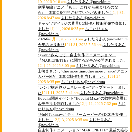
10, 2026 9:10 am
ふじたりあん@noveldrum
劇場短編アニメ『もし、これから生まれるのな
ら』、3DCGを担当させていただきました！
1月 31,
2026 8:47 am
ふじたりあん@noveldrum
キャッツアイ 9話の背景CG制作と技術開発で参加し
ました
1月 11, 2026 8:25 pm
ふじたりあん
@noveldrum
2026年
1月 8, 2026 7:13 pm
ふじたりあん@noveldrum
今年の振り返り
12月 31, 2025 7:56 pm
ふじたりあん
@noveldrum
cgworldさんにて、自主制作アニメーション、
『MARIONETTE』に関する記事が公開されました。
12月 25, 2025 8:05 pm
ふじたりあん@noveldrum
山崎まさよし”One more time, One more chance”アニメ
カバーMV 3DCG制作を担当しました。
12月 24,
2025 8:35 pm
ふじたりあん@noveldrum
“レンガ構造物ジェネレーター”アップデートしまし
た
12月 11, 2025 7:41 pm
ふじたりあん@noveldrum
Houdini関連イベント”Houdini Maze”の教材用高層ビ
ルモデルを制作しました
12月 11, 2025 7:32 pm
ふじ
たりあん@noveldrum
“MoN Takanawa” ティザームービーの3DCGを制作し
ました。
12月 3, 2025 8:35 am
ふじたりあん
@noveldrum
自主制作アニメーション”MARIONETTE” 最後の進捗