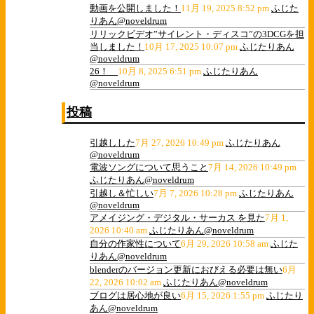
動画を公開しました！
11月 19, 2025 8:52 pm
ふじた
りあん@noveldrum
リリックビデオ”サイレント・ディスコ”の3DCGを担
当しました！
10月 17, 2025 10:07 pm
ふじたりあん
@noveldrum
26！
10月 8, 2025 6:51 pm
ふじたりあん
@noveldrum
投稿
引越しした
7月 27, 2026 10:49 pm
ふじたりあん
@noveldrum
電波ソングについて思うこと
7月 14, 2026 10:49 pm
ふじたりあん@noveldrum
引越し＆忙しい
7月 7, 2026 10:28 pm
ふじたりあん
@noveldrum
アメイジング・デジタル・サーカス を見た
7月 1,
2026 10:40 am
ふじたりあん@noveldrum
自分の作家性について
6月 29, 2026 10:58 am
ふじた
りあん@noveldrum
blenderのバージョン更新におびえる必要は無い
6月
22, 2026 10:02 am
ふじたりあん@noveldrum
ブログは居心地が良い
6月 15, 2026 1:55 pm
ふじたり
あん@noveldrum