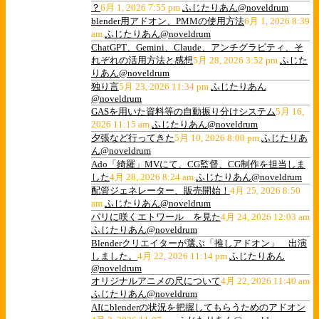
？
6月 1, 2026 7:55 pm
ふじたりあん@noveldrum
blender用アドオン、PMMの使用方法
6月 1, 2026 8:39
am
ふじたりあん@noveldrum
ChatGPT、Gemini、Claude、アンチグラビティ、そ
れぞれの活用方法と感想
5月 28, 2026 3:52 pm
ふじた
りあん@noveldrum
独り言
5月 23, 2026 11:34 pm
ふじたりあん
@noveldrum
GASを用いた資料等の自動振り分けシステム
5月 16,
2026 11:15 am
ふじたりあん@noveldrum
夕張など行ってきた
5月 10, 2026 8:00 pm
ふじたりあ
ん@noveldrum
Ado「綺羅」MVにて、CG監督、CG制作を担当しま
した
4月 28, 2026 8:24 am
ふじたりあん@noveldrum
配管ジェネレーター、販売開始！
4月 25, 2026 8:50
am
ふじたりあん@noveldrum
パリに咲くエトワール を見た
4月 24, 2026 12:03 am
ふじたりあん@noveldrum
Blenderクリエイターが選ぶ「推しアドオン」 出演
しました。
4月 22, 2026 11:14 pm
ふじたりあん
@noveldrum
オリジナルアニメの尺について
4月 22, 2026 11:40 am
ふじたりあん@noveldrum
AIにblenderの状況を把握してもらうためのアドオン