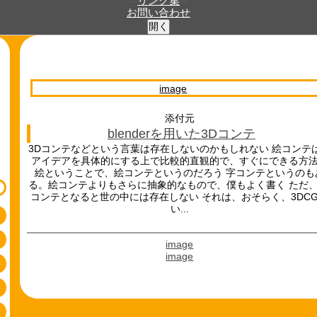
リンク集
お問い合わせ
開く
image
添付元
blenderを用いた3Dコンテ
3Dコンテなどという言葉は存在しないのかもしれない 絵コンテ
アイデアを具体的にする上で比較的直観的で、すぐにできる方
絵ということで、絵コンテというのだろう 字コンテというのも
る。絵コンテよりもさらに抽象的なもので、僕もよく書く ただ、
コンテとなると世の中には存在しない それは、おそらく、3DC
い...
image
image