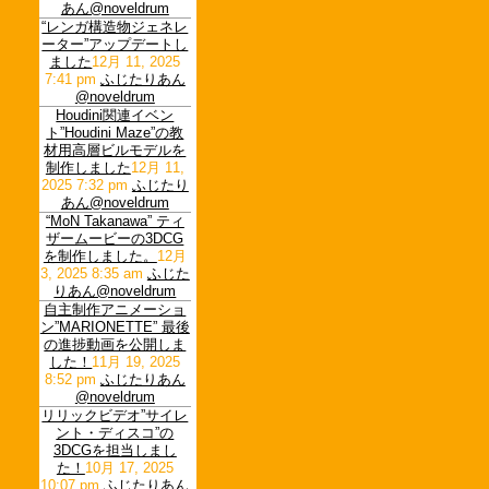
あん@noveldrum
“レンガ構造物ジェネレ
ーター”アップデートし
ました
12月 11, 2025
7:41 pm
ふじたりあん
@noveldrum
Houdini関連イベン
ト”Houdini Maze”の教
材用高層ビルモデルを
制作しました
12月 11,
2025 7:32 pm
ふじたり
あん@noveldrum
“MoN Takanawa” ティ
ザームービーの3DCG
を制作しました。
12月
3, 2025 8:35 am
ふじた
りあん@noveldrum
自主制作アニメーショ
ン”MARIONETTE” 最後
の進捗動画を公開しま
した！
11月 19, 2025
8:52 pm
ふじたりあん
@noveldrum
リリックビデオ”サイレ
ント・ディスコ”の
3DCGを担当しまし
た！
10月 17, 2025
10:07 pm
ふじたりあん