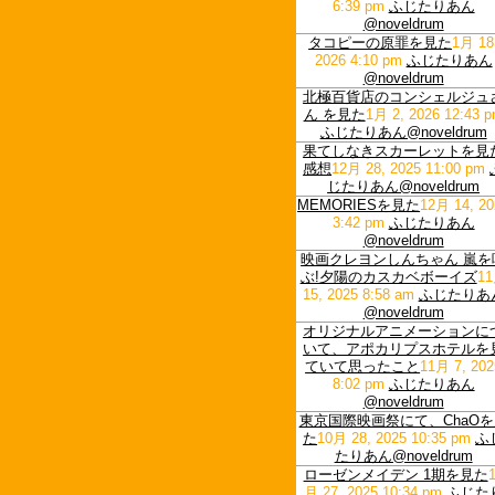
6:39 pm
ふじたりあん
@noveldrum
タコピーの原罪を見た
1月 18
2026 4:10 pm
ふじたりあん
@noveldrum
北極百貨店のコンシェルジュ
ん を見た
1月 2, 2026 12:43 
ふじたりあん@noveldrum
果てしなきスカーレットを見
感想
12月 28, 2025 11:00 pm
じたりあん@noveldrum
MEMORIESを見た
12月 14, 20
3:42 pm
ふじたりあん
@noveldrum
映画クレヨンしんちゃん 嵐を
ぶ!夕陽のカスカベボーイズ
1
15, 2025 8:58 am
ふじたりあ
@noveldrum
オリジナルアニメーションに
いて、アポカリプスホテルを
ていて思ったこと
11月 7, 202
8:02 pm
ふじたりあん
@noveldrum
東京国際映画祭にて、ChaOを
た
10月 28, 2025 10:35 pm
ふ
たりあん@noveldrum
ローゼンメイデン 1期を見た
月 27, 2025 10:34 pm
ふじた