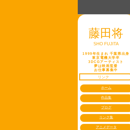
藤田将
SHO FUJITA
1999年生まれ 千葉県出身
東京電機大学卒
3DCGアーティスト
夢は映画監督
お仕事募集中
リンク
ホーム
作品集
ブログ
リンク集
アニメデータ