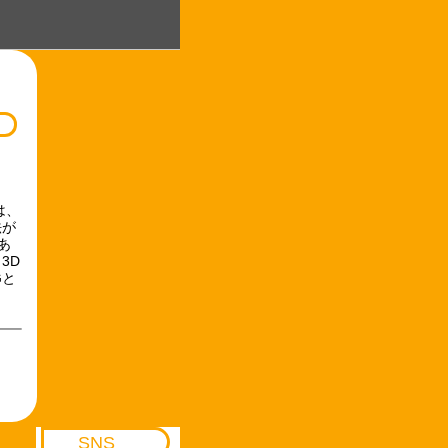
は、
法が
あ
3D
Gと
SNS