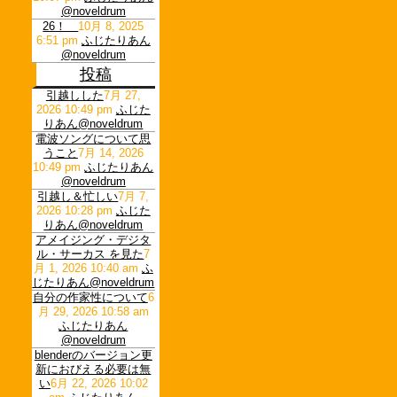
@noveldrum
26！
10月 8, 2025
6:51 pm
ふじたりあん
@noveldrum
投稿
引越しした
7月 27,
2026 10:49 pm
ふじた
りあん@noveldrum
電波ソングについて思
うこと
7月 14, 2026
10:49 pm
ふじたりあん
@noveldrum
引越し＆忙しい
7月 7,
2026 10:28 pm
ふじた
りあん@noveldrum
アメイジング・デジタ
ル・サーカス を見た
7
月 1, 2026 10:40 am
ふ
じたりあん@noveldrum
自分の作家性について
6
月 29, 2026 10:58 am
ふじたりあん
@noveldrum
blenderのバージョン更
新におびえる必要は無
い
6月 22, 2026 10:02