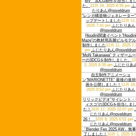
MV 3DCG制作を担当しま
た。
12月 24, 2025 8:35 pm
ふ
たりあん@noveldrum
“レンガ構造物ジェネレーター
ップデートしました
12月 11
2025 7:41 pm
ふじたりあん
@noveldrum
Houdini関連イベント”Houdin
Maze”の教材用高層ビルモデ
制作しました
12月 11, 2025 7:
pm
ふじたりあん@noveldru
“MoN Takanawa” ティザーム
ーの3DCGを制作しました。
1
3, 2025 8:35 am
ふじたりあ
@noveldrum
自主制作アニメーショ
ン”MARIONETTE” 最後の進
画を公開しました！
11月 19
2025 8:52 pm
ふじたりあん
@noveldrum
リリックビデオ”サイレント・
ィスコ”の3DCGを担当しま
た！
10月 17, 2025 10:07 pm
じたりあん@noveldrum
26！
10月 8, 2025 6:51 pm
じたりあん@noveldrum
「Blender Fes 2025 AW」無
了しました！
10月 1, 2025 9: