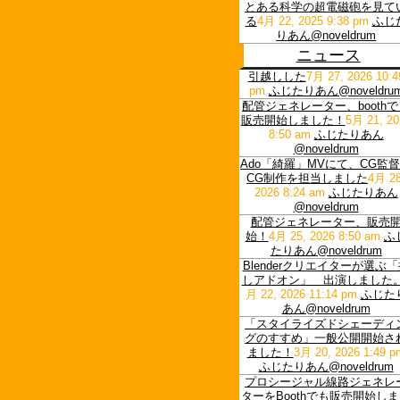
とある科学の超電磁砲を見て
る
4月 22, 2025 9:38 pm
ふじ
りあん@noveldrum
ニュース
引越しした
7月 27, 2026 10:4
pm
ふじたりあん@noveldru
配管ジェネレーター、booth
販売開始しました！
5月 21, 20
8:50 am
ふじたりあん
@noveldrum
Ado「綺羅」MVにて、CG監
CG制作を担当しました
4月 28
2026 8:24 am
ふじたりあん
@noveldrum
配管ジェネレーター、販売
始！
4月 25, 2026 8:50 am
ふ
たりあん@noveldrum
Blenderクリエイターが選ぶ
しアドオン」 出演しました
月 22, 2026 11:14 pm
ふじた
あん@noveldrum
「スタイライズドシェーディ
グのすすめ」一般公開開始さ
ました！
3月 20, 2026 1:49 p
ふじたりあん@noveldrum
プロシージャル線路ジェネレ
ターをBoothでも販売開始し