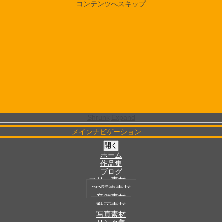
コンテンツへスキップ
Shrunk
Expand
メインナビゲーション
開く
ホーム
作品集
ブログ
フリー素材
3D関連素材
音源素材
動画素材
写真素材