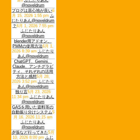
am
ふじたりあん
@noveldrum
ブログは居心地が良い
6
月 15, 2026 1:55 pm
ふ
じたりあん@noveldrum
？
6月 1, 2026 7:55 pm
ふじたりあん
@noveldrum
blender用アドオン、
PMMの使用方法
6月 1,
2026 8:39 am
ふじたり
あん@noveldrum
ChatGPT、Gemini、
Claude、アンチグラビ
ティ、それぞれの活用
方法と感想
5月 28,
2026 3:52 pm
ふじたり
あん@noveldrum
独り言
5月 23, 2026
11:34 pm
ふじたりあん
@noveldrum
GASを用いた資料等の
自動振り分けシステム
5
月 16, 2026 11:15 am
ふじたりあん
@noveldrum
夕張など行ってきた
5月
10, 2026 8:00 pm
ふじ