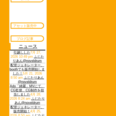
アセット販売中
ブログ記事
ニュース
引越しした
7月 27,
2026 10:49 pm
ふじた
りあん@noveldrum
配管ジェネレーター、
boothでも販売開始しま
した！
5月 21, 2026
8:50 am
ふじたりあん
@noveldrum
Ado「綺羅」MVにて、
CG監督、CG制作を担
当しました
4月 28,
2026 8:24 am
ふじたり
あん@noveldrum
配管ジェネレーター、
販売開始！
4月 25,
2026 8:50 am
ふじたり