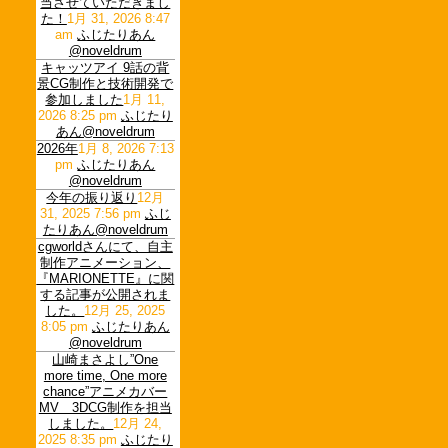
当させていただきまし
た！
1月 31, 2026 8:47
am
ふじたりあん
@noveldrum
キャッツアイ 9話の背
景CG制作と技術開発で
参加しました
1月 11,
2026 8:25 pm
ふじたり
あん@noveldrum
2026年
1月 8, 2026 7:13
pm
ふじたりあん
@noveldrum
今年の振り返り
12月
31, 2025 7:56 pm
ふじ
たりあん@noveldrum
cgworldさんにて、自主
制作アニメーション、
『MARIONETTE』に関
する記事が公開されま
した。
12月 25, 2025
8:05 pm
ふじたりあん
@noveldrum
山崎まさよし”One
more time, One more
chance”アニメカバー
MV 3DCG制作を担当
しました。
12月 24,
2025 8:35 pm
ふじたり