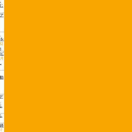
し
じ
”ア
,
i
ルを
32
m
ービ
2月
ん
捗動
,
デ
し
ふ
ふ
事終
07