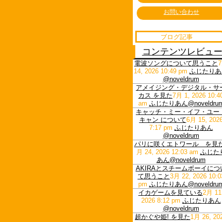
お問い合わせ
ブログ記事
コンテンツレビュ
電波ソングについて思うこと
14, 2026 10:49 pm
ふじたりあ
@noveldrum
アメイジング・デジタル・サ
カス を見た
7月 1, 2026 10:4
am
ふじたりあん@noveldru
キャッチ・ミー・イフ・ユー
キャン について
6月 15, 202
7:17 pm
ふじたりあん
@noveldrum
パリに咲くエトワール を見
月 24, 2026 12:03 am
ふじた
あん@noveldrum
AKIRAとスチームボーイにつ
て思うこと
3月 22, 2026 10:0
pm
ふじたりあん@noveldru
イカゲームを見ている
2月 11
2026 8:12 pm
ふじたりあん
@noveldrum
超かぐや姫! を見た
1月 26, 20