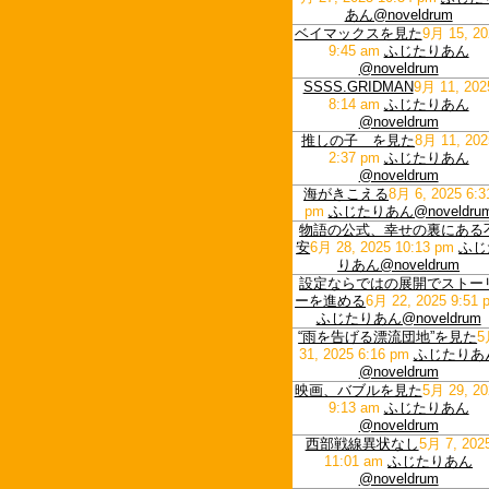
あん@noveldrum
ベイマックスを見た
9月 15, 20
9:45 am
ふじたりあん
@noveldrum
SSSS.GRIDMAN
9月 11, 202
8:14 am
ふじたりあん
@noveldrum
推しの子 を見た
8月 11, 202
2:37 pm
ふじたりあん
@noveldrum
海がきこえる
8月 6, 2025 6:3
pm
ふじたりあん@noveldru
物語の公式、幸せの裏にある
安
6月 28, 2025 10:13 pm
ふじ
りあん@noveldrum
設定ならではの展開でストー
ーを進める
6月 22, 2025 9:51 
ふじたりあん@noveldrum
“雨を告げる漂流団地”を見た
5
31, 2025 6:16 pm
ふじたりあ
@noveldrum
映画、バブルを見た
5月 29, 20
9:13 am
ふじたりあん
@noveldrum
西部戦線異状なし
5月 7, 202
11:01 am
ふじたりあん
@noveldrum