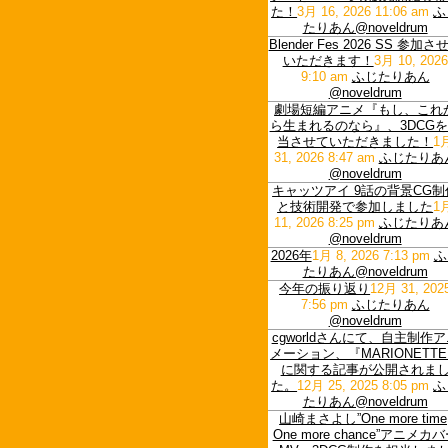
た！
3月 16, 2026 11:06 am
ふ
たりあん@noveldrum
Blender Fes 2026 SS 参加さ
いただきます！
3月 10, 2026
9:10 am
ふじたりあん
@noveldrum
劇場短編アニメ『もし、これ
ら生まれるのなら』、3DCG
当させていただきました！
1
31, 2026 8:47 am
ふじたりあ
@noveldrum
キャッツアイ 9話の背景CG制
と技術開発で参加しました
1
11, 2026 8:25 pm
ふじたりあ
@noveldrum
2026年
1月 8, 2026 7:13 pm
ふ
たりあん@noveldrum
今年の振り返り
12月 31, 202
7:56 pm
ふじたりあん
@noveldrum
cgworldさんにて、自主制作
メーション、『MARIONETT
に関する記事が公開されま
た。
12月 25, 2025 8:05 pm
ふ
たりあん@noveldrum
山崎まさよし”One more time
One more chance”アニメカ