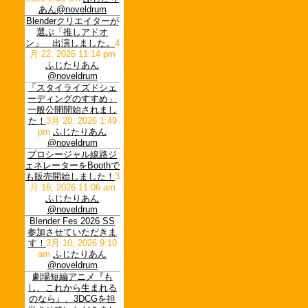
あん@noveldrum
Blenderクリエイターが
選ぶ「推しアドオ
ン」 出演しました。
4
月 22, 2026 11:14 pm
ふじたりあん
@noveldrum
「スタイライズドシェ
ーディングのすすめ」
一般公開開始されまし
た！
3月 20, 2026 1:49
pm
ふじたりあん
@noveldrum
プロシージャル線路ジ
ェネレーターをBoothで
も販売開始しました！
3
月 16, 2026 11:06 am
ふじたりあん
@noveldrum
Blender Fes 2026 SS
参加させていただきま
す！
3月 10, 2026 9:10
am
ふじたりあん
@noveldrum
劇場短編アニメ『も
し、これから生まれる
のなら』、3DCGを担