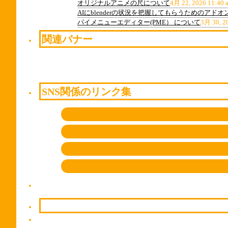
オリジナルアニメの尺について
4月 22, 2026 11:40 
AIにblenderの状況を把握してもらうためのアドオ
パイメニューエディター(PME） について
3月 30, 2
関連バナー
SNS関係のリンク集