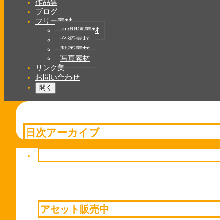
ン
作品集
ブログ
ナ
フリー素材
ビ
3D関連素材
音源素材
ゲ
動画素材
ー
写真素材
リンク集
シ
お問い合わせ
ョ
開く
ン
日次アーカイブ
アセット販売中