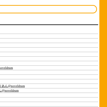
eldrum
あん@noveldrum
noveldrum