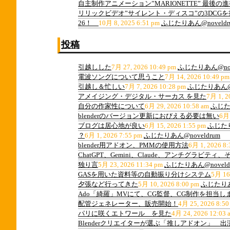
自主制作アニメーション”MARIONETTE” 最後
リリックビデオ”サイレント・ディスコ”の3DCG
26！
10月 8, 2025 6:51 pm
ふじたりあん@noveldr
投稿
引越しした
7月 27, 2026 10:49 pm
ふじたりあん@nov
電波ソングについて思うこと
7月 14, 2026 10:49 pm
引越し＆忙しい
7月 7, 2026 10:28 pm
ふじたりあん@n
アメイジング・デジタル・サーカス を見た
7月 1, 2
自分の作家性について
6月 29, 2026 10:58 am
ふじたり
blenderのバージョン更新におびえる必要は無い
6月 
ブログは居心地が良い
6月 15, 2026 1:55 pm
ふじたり
？
6月 1, 2026 7:55 pm
ふじたりあん@noveldrum
blender用アドオン、PMMの使用方法
6月 1, 2026 8:
ChatGPT、Gemini、Claude、アンチグラビ
独り言
5月 23, 2026 11:34 pm
ふじたりあん@noveld
GASを用いた資料等の自動振り分けシステム
5月 16
夕張など行ってきた
5月 10, 2026 8:00 pm
ふじたりあん
Ado「綺羅」MVにて、CG監督、CG制作を担当し
配管ジェネレーター、販売開始！
4月 25, 2026 8:50
パリに咲くエトワール を見た
4月 24, 2026 12:03 
Blenderクリエイターが選ぶ「推しアドオン」 