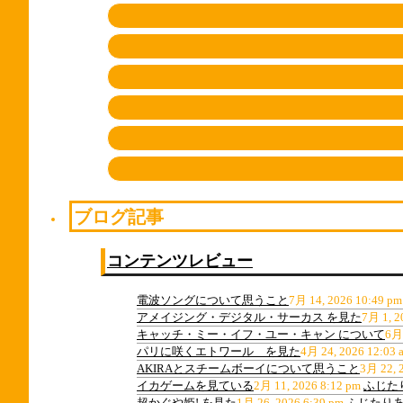
ブログ記事
コンテンツレビュー
電波ソングについて思うこと
7月 14, 2026 10:49 pm
アメイジング・デジタル・サーカス を見た
7月 1, 2
キャッチ・ミー・イフ・ユー・キャン について
6月 
パリに咲くエトワール を見た
4月 24, 2026 12:03 
AKIRAとスチームボーイについて思うこと
3月 22, 
イカゲームを見ている
2月 11, 2026 8:12 pm
ふじたり
超かぐや姫! を見た
1月 26, 2026 6:39 pm
ふじたりあん