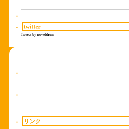
twitter
Tweets by noveldrum
リンク