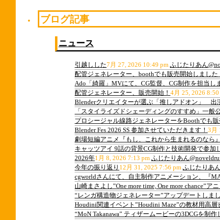
ブログ記事
ニュース
引越しした
7月 27, 2026 10:49 pm
ふじたりあん@nov
配管ジェネレーター、boothでも販売開始しました
Ado「綺羅」MVにて、CG監督、CG制作を担当し
配管ジェネレーター、販売開始！
4月 25, 2026 8:50
Blenderクリエイターが選ぶ「推しアドオン」 
「スタイライズドシェーディングのすすめ」一般
プロシージャル線路ジェネレーターをBoothでも
Blender Fes 2026 SS 参加させていただきます！
3月 1
劇場短編アニメ『もし、これから生まれるのなら』
キャッツアイ 9話の背景CG制作と技術開発で参加
2026年
1月 8, 2026 7:13 pm
ふじたりあん@noveldru
今年の振り返り
12月 31, 2025 7:56 pm
ふじたりあん@n
cgworldさんにて、自主制作アニメーション、『M
山崎まさよし”One more time, One more ch
“レンガ構造物ジェネレーター”アップデートしま
Houdini関連イベント”Houdini Maze”の教
“MoN Takanawa” ティザームービーの3DCGを制