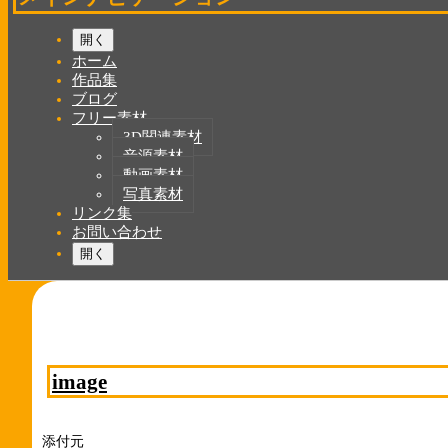
開く
ホーム
作品集
ブログ
フリー素材
3D関連素材
音源素材
動画素材
写真素材
リンク集
お問い合わせ
開く
image
添付元