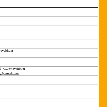
eldrum
あん@noveldrum
noveldrum