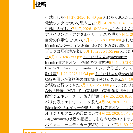
投稿
引越しした
7月 27, 2026 10:49 pm
ふじたりあん@nov
電波ソングについて思うこと
7月 14, 2026 10:49 pm
引越し＆忙しい
7月 7, 2026 10:28 pm
ふじたりあん@n
アメイジング・デジタル・サーカス を見た
7月 1, 2
自分の作家性について
6月 29, 2026 10:58 am
ふじたり
blenderのバージョン更新におびえる必要は無い
6月 
ブログは居心地が良い
6月 15, 2026 1:55 pm
ふじたり
？
6月 1, 2026 7:55 pm
ふじたりあん@noveldrum
blender用アドオン、PMMの使用方法
6月 1, 2026 8:
ChatGPT、Gemini、Claude、アンチグラビ
独り言
5月 23, 2026 11:34 pm
ふじたりあん@noveld
GASを用いた資料等の自動振り分けシステム
5月 16
夕張など行ってきた
5月 10, 2026 8:00 pm
ふじたりあん
Ado「綺羅」MVにて、CG監督、CG制作を担当し
配管ジェネレーター、販売開始！
4月 25, 2026 8:50
パリに咲くエトワール を見た
4月 24, 2026 12:03 
Blenderクリエイターが選ぶ「推しアドオン」 
オリジナルアニメの尺について
4月 22, 2026 11:40 
AIにblenderの状況を把握してもらうためのアドオ
パイメニューエディター(PME） について
3月 30, 2