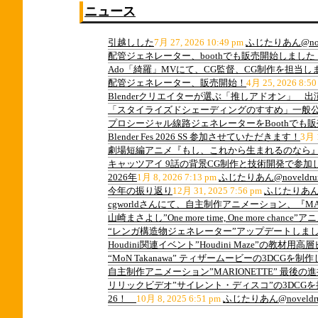
ニュース
引越しした
7月 27, 2026 10:49 pm
ふじたりあん@nov
配管ジェネレーター、boothでも販売開始しました
Ado「綺羅」MVにて、CG監督、CG制作を担当し
配管ジェネレーター、販売開始！
4月 25, 2026 8:50
Blenderクリエイターが選ぶ「推しアドオン」 
「スタイライズドシェーディングのすすめ」一般
プロシージャル線路ジェネレーターをBoothでも
Blender Fes 2026 SS 参加させていただきます！
3月 1
劇場短編アニメ『もし、これから生まれるのなら』
キャッツアイ 9話の背景CG制作と技術開発で参加
2026年
1月 8, 2026 7:13 pm
ふじたりあん@noveldru
今年の振り返り
12月 31, 2025 7:56 pm
ふじたりあん@n
cgworldさんにて、自主制作アニメーション、『M
山崎まさよし”One more time, One more ch
“レンガ構造物ジェネレーター”アップデートしま
Houdini関連イベント”Houdini Maze”の教
“MoN Takanawa” ティザームービーの3DCGを制
自主制作アニメーション”MARIONETTE” 最後
リリックビデオ”サイレント・ディスコ”の3DCG
26！
10月 8, 2025 6:51 pm
ふじたりあん@noveldr