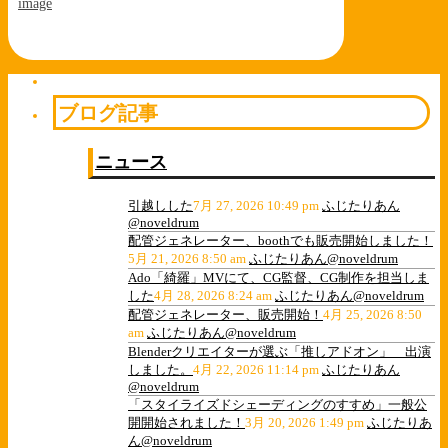
image
ブログ記事
ニュース
引越しした
7月 27, 2026 10:49 pm
ふじたりあん
@noveldrum
配管ジェネレーター、boothでも販売開始しました！
5月 21, 2026 8:50 am
ふじたりあん@noveldrum
Ado「綺羅」MVにて、CG監督、CG制作を担当しま
した
4月 28, 2026 8:24 am
ふじたりあん@noveldrum
配管ジェネレーター、販売開始！
4月 25, 2026 8:50
am
ふじたりあん@noveldrum
Blenderクリエイターが選ぶ「推しアドオン」 出演
しました。
4月 22, 2026 11:14 pm
ふじたりあん
@noveldrum
「スタイライズドシェーディングのすすめ」一般公
開開始されました！
3月 20, 2026 1:49 pm
ふじたりあ
ん@noveldrum