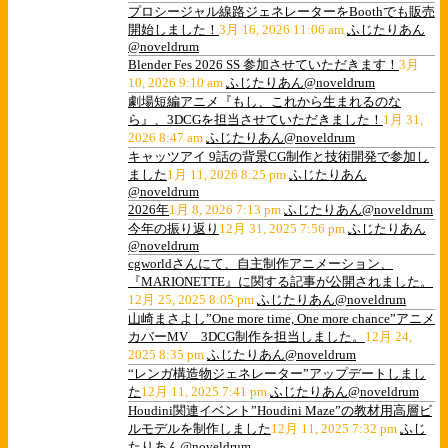
プロシージャル線路ジェネレーターをBoothでも販売
開始しました！
3月 16, 2026 11:06 am
ふじたりあん
@noveldrum
Blender Fes 2026 SS 参加させていただきます！
3月
10, 2026 9:10 am
ふじたりあん@noveldrum
劇場短編アニメ『もし、これから生まれるのな
ら』、3DCGを担当させていただきました！
1月 31,
2026 8:47 am
ふじたりあん@noveldrum
キャッツアイ 9話の背景CG制作と技術開発で参加し
ました
1月 11, 2026 8:25 pm
ふじたりあん
@noveldrum
2026年
1月 8, 2026 7:13 pm
ふじたりあん@noveldrum
今年の振り返り
12月 31, 2025 7:56 pm
ふじたりあん
@noveldrum
cgworldさんにて、自主制作アニメーション、
『MARIONETTE』に関する記事が公開されました。
12月 25, 2025 8:05 pm
ふじたりあん@noveldrum
山崎まさよし”One more time, One more chance”アニメ
カバーMV 3DCG制作を担当しました。
12月 24,
2025 8:35 pm
ふじたりあん@noveldrum
“レンガ構造物ジェネレーター”アップデートしまし
た
12月 11, 2025 7:41 pm
ふじたりあん@noveldrum
Houdini関連イベント”Houdini Maze”の教材用高層ビ
ルモデルを制作しました
12月 11, 2025 7:32 pm
ふじ
たりあん@noveldrum