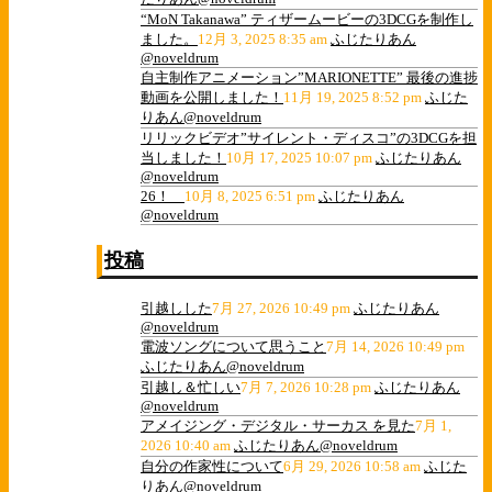
“MoN Takanawa” ティザームービーの3DCGを制作し
ました。
12月 3, 2025 8:35 am
ふじたりあん
@noveldrum
自主制作アニメーション”MARIONETTE” 最後の進捗
動画を公開しました！
11月 19, 2025 8:52 pm
ふじた
りあん@noveldrum
リリックビデオ”サイレント・ディスコ”の3DCGを担
当しました！
10月 17, 2025 10:07 pm
ふじたりあん
@noveldrum
26！
10月 8, 2025 6:51 pm
ふじたりあん
@noveldrum
投稿
引越しした
7月 27, 2026 10:49 pm
ふじたりあん
@noveldrum
電波ソングについて思うこと
7月 14, 2026 10:49 pm
ふじたりあん@noveldrum
引越し＆忙しい
7月 7, 2026 10:28 pm
ふじたりあん
@noveldrum
アメイジング・デジタル・サーカス を見た
7月 1,
2026 10:40 am
ふじたりあん@noveldrum
自分の作家性について
6月 29, 2026 10:58 am
ふじた
りあん@noveldrum