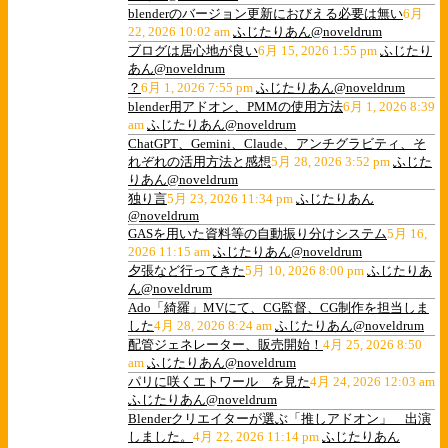
blenderのバージョン更新におびえる必要は無い
6月
22, 2026 10:02 am
ふじたりあん@noveldrum
ブログは居心地が良い
6月 15, 2026 1:55 pm
ふじたり
あん@noveldrum
？
6月 1, 2026 7:55 pm
ふじたりあん@noveldrum
blender用アドオン、PMMの使用方法
6月 1, 2026 8:39
am
ふじたりあん@noveldrum
ChatGPT、Gemini、Claude、アンチグラビティ、そ
れぞれの活用方法と感想
5月 28, 2026 3:52 pm
ふじた
りあん@noveldrum
独り言
5月 23, 2026 11:34 pm
ふじたりあん
@noveldrum
GASを用いた資料等の自動振り分けシステム
5月 16,
2026 11:15 am
ふじたりあん@noveldrum
夕張など行ってきた
5月 10, 2026 8:00 pm
ふじたりあ
ん@noveldrum
Ado「綺羅」MVにて、CG監督、CG制作を担当しま
した
4月 28, 2026 8:24 am
ふじたりあん@noveldrum
配管ジェネレーター、販売開始！
4月 25, 2026 8:50
am
ふじたりあん@noveldrum
パリに咲くエトワール を見た
4月 24, 2026 12:03 am
ふじたりあん@noveldrum
Blenderクリエイターが選ぶ「推しアドオン」 出演
しました。
4月 22, 2026 11:14 pm
ふじたりあん