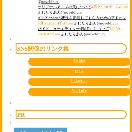
@noveldrum
オリジナルアニメの尺について
4月 22, 2026 11:40 am
ふじたりあん@noveldrum
AIにblenderの状況を把握してもらうためのアドオン
4月 2, 2026 11:07 pm
ふじたりあん@noveldrum
パイメニューエディター(PME） について
3月 30,
2026 8:55 am
ふじたりあん@noveldrum
SNS関係のリンク集
Twitter
pixiv
Instagram
YouTube
PR