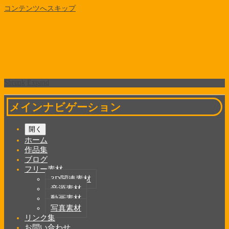
コンテンツへスキップ
Shrunk
Expand
メインナビゲーション
開く
ホーム
作品集
ブログ
フリー素材
3D関連素材
音源素材
動画素材
写真素材
リンク集
お問い合わせ