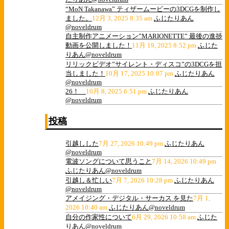
“MoN Takanawa” ティザームービーの3DCGを制作し
ました。
12月 3, 2025 8:35 am
ふじたりあん
@noveldrum
自主制作アニメーション”MARIONETTE” 最後の進捗
動画を公開しました！
11月 19, 2025 8:52 pm
ふじた
りあん@noveldrum
リリックビデオ”サイレント・ディスコ”の3DCGを担
当しました！
10月 17, 2025 10:07 pm
ふじたりあん
@noveldrum
26！
10月 8, 2025 6:51 pm
ふじたりあん
@noveldrum
投稿
引越しした
7月 27, 2026 10:49 pm
ふじたりあん
@noveldrum
電波ソングについて思うこと
7月 14, 2026 10:49 pm
ふじたりあん@noveldrum
引越し＆忙しい
7月 7, 2026 10:28 pm
ふじたりあん
@noveldrum
アメイジング・デジタル・サーカス を見た
7月 1,
2026 10:40 am
ふじたりあん@noveldrum
自分の作家性について
6月 29, 2026 10:58 am
ふじた
りあん@noveldrum