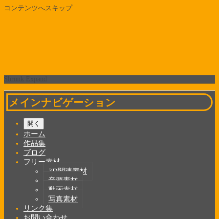
コンテンツへスキップ
Shrunk
Expand
メインナビゲーション
開く
ホーム
作品集
ブログ
フリー素材
3D関連素材
音源素材
動画素材
写真素材
リンク集
お問い合わせ