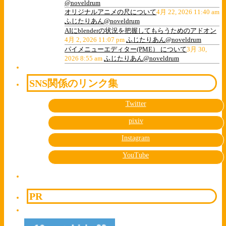
@noveldrum
オリジナルアニメの尺について
4月 22, 2026 11:40 am
ふじたりあん@noveldrum
AIにblenderの状況を把握してもらうためのアドオン
4月 2, 2026 11:07 pm
ふじたりあん@noveldrum
パイメニューエディター(PME） について
3月 30,
2026 8:55 am
ふじたりあん@noveldrum
SNS関係のリンク集
Twitter
pixiv
Instagram
YouTube
PR