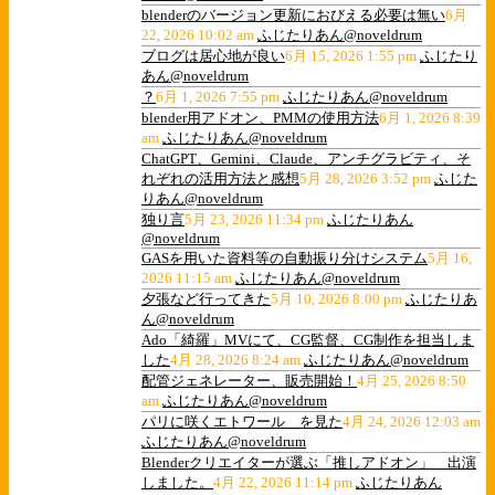
blenderのバージョン更新におびえる必要は無い
6月
22, 2026 10:02 am
ふじたりあん@noveldrum
ブログは居心地が良い
6月 15, 2026 1:55 pm
ふじたり
あん@noveldrum
？
6月 1, 2026 7:55 pm
ふじたりあん@noveldrum
blender用アドオン、PMMの使用方法
6月 1, 2026 8:39
am
ふじたりあん@noveldrum
ChatGPT、Gemini、Claude、アンチグラビティ、そ
れぞれの活用方法と感想
5月 28, 2026 3:52 pm
ふじた
りあん@noveldrum
独り言
5月 23, 2026 11:34 pm
ふじたりあん
@noveldrum
GASを用いた資料等の自動振り分けシステム
5月 16,
2026 11:15 am
ふじたりあん@noveldrum
夕張など行ってきた
5月 10, 2026 8:00 pm
ふじたりあ
ん@noveldrum
Ado「綺羅」MVにて、CG監督、CG制作を担当しま
した
4月 28, 2026 8:24 am
ふじたりあん@noveldrum
配管ジェネレーター、販売開始！
4月 25, 2026 8:50
am
ふじたりあん@noveldrum
パリに咲くエトワール を見た
4月 24, 2026 12:03 am
ふじたりあん@noveldrum
Blenderクリエイターが選ぶ「推しアドオン」 出演
しました。
4月 22, 2026 11:14 pm
ふじたりあん