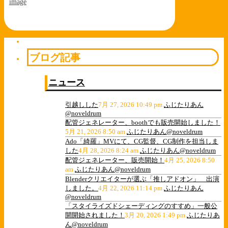
image
ブログ記事
ニュース
引越しした
7月 27, 2026 10:49 pm
ふじたりあん
@noveldrum
配管ジェネレーター、boothでも販売開始しました！
5月 21, 2026 8:50 am
ふじたりあん@noveldrum
Ado「綺羅」MVにて、CG監督、CG制作を担当しま
した
4月 28, 2026 8:24 am
ふじたりあん@noveldrum
配管ジェネレーター、販売開始！
4月 25, 2026 8:50
am
ふじたりあん@noveldrum
Blenderクリエイターが選ぶ「推しアドオン」 出演
しました。
4月 22, 2026 11:14 pm
ふじたりあん
@noveldrum
「スタイライズドシェーディングのすすめ」一般公
開開始されました！
3月 20, 2026 1:49 pm
ふじたりあ
ん@noveldrum