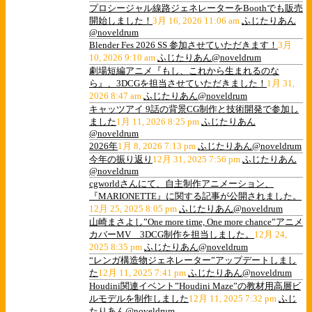
プロシージャル線路ジェネレーターをBoothでも販売
開始しました！
3月 16, 2026 11:06 am
ふじたりあん
@noveldrum
Blender Fes 2026 SS 参加させていただきます！
3月
10, 2026 9:10 am
ふじたりあん@noveldrum
劇場短編アニメ『もし、これから生まれるのな
ら』、3DCGを担当させていただきました！
1月 31,
2026 8:47 am
ふじたりあん@noveldrum
キャッツアイ 9話の背景CG制作と技術開発で参加し
ました
1月 11, 2026 8:25 pm
ふじたりあん
@noveldrum
2026年
1月 8, 2026 7:13 pm
ふじたりあん@noveldrum
今年の振り返り
12月 31, 2025 7:56 pm
ふじたりあん
@noveldrum
cgworldさんにて、自主制作アニメーション、
『MARIONETTE』に関する記事が公開されました。
12月 25, 2025 8:05 pm
ふじたりあん@noveldrum
山崎まさよし”One more time, One more chance”アニメ
カバーMV 3DCG制作を担当しました。
12月 24,
2025 8:35 pm
ふじたりあん@noveldrum
“レンガ構造物ジェネレーター”アップデートしまし
た
12月 11, 2025 7:41 pm
ふじたりあん@noveldrum
Houdini関連イベント”Houdini Maze”の教材用高層ビ
ルモデルを制作しました
12月 11, 2025 7:32 pm
ふじ
たりあん@noveldrum