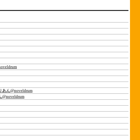
eldrum
あん@noveldrum
noveldrum