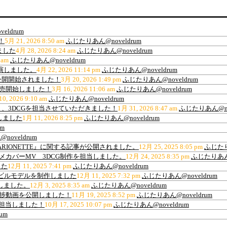
eldrum
！
5月 21, 2026 8:50 am
ふじたりあん@noveldrum
ました
4月 28, 2026 8:24 am
ふじたりあん@noveldrum
 am
ふじたりあん@noveldrum
出演しました。
4月 22, 2026 11:14 pm
ふじたりあん@noveldrum
公開開始されました！
3月 20, 2026 1:49 pm
ふじたりあん@noveldrum
販売開始しました！
3月 16, 2026 11:06 am
ふじたりあん@noveldrum
0, 2026 9:10 am
ふじたりあん@noveldrum
、3DCGを担当させていただきました！
1月 31, 2026 8:47 am
ふじたりあん@nov
しました
1月 11, 2026 8:25 pm
ふじたりあん@noveldrum
m
oveldrum
ARIONETTE』に関する記事が公開されました。
12月 25, 2025 8:05 pm
ふじたり
ance”アニメカバーMV 3DCG制作を担当しました。
12月 24, 2025 8:35 pm
ふじたりあん@
した
12月 11, 2025 7:41 pm
ふじたりあん@noveldrum
材用高層ビルモデルを制作しました
12月 11, 2025 7:32 pm
ふじたりあん@noveldrum
作しました。
12月 3, 2025 8:35 am
ふじたりあん@noveldrum
の進捗動画を公開しました！
11月 19, 2025 8:52 pm
ふじたりあん@noveldrum
を担当しました！
10月 17, 2025 10:07 pm
ふじたりあん@noveldrum
um