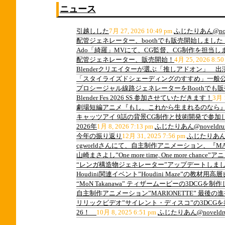
ニュース
引越しした
7月 27, 2026 10:49 pm
ふじたりあん@nov
配管ジェネレーター、boothでも販売開始しました
Ado「綺羅」MVにて、CG監督、CG制作を担当し
配管ジェネレーター、販売開始！
4月 25, 2026 8:50
Blenderクリエイターが選ぶ「推しアドオン」 
「スタイライズドシェーディングのすすめ」一般
プロシージャル線路ジェネレーターをBoothでも
Blender Fes 2026 SS 参加させていただきます！
3月 1
劇場短編アニメ『もし、これから生まれるのなら』
キャッツアイ 9話の背景CG制作と技術開発で参加
2026年
1月 8, 2026 7:13 pm
ふじたりあん@noveldru
今年の振り返り
12月 31, 2025 7:56 pm
ふじたりあん@n
cgworldさんにて、自主制作アニメーション、『M
山崎まさよし”One more time, One more ch
“レンガ構造物ジェネレーター”アップデートしま
Houdini関連イベント”Houdini Maze”の教
“MoN Takanawa” ティザームービーの3DCGを制
自主制作アニメーション”MARIONETTE” 最後
リリックビデオ”サイレント・ディスコ”の3DCG
26！
10月 8, 2025 6:51 pm
ふじたりあん@noveldr