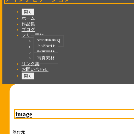
開く
ホーム
作品集
ブログ
フリー素材
3D関連素材
音源素材
動画素材
写真素材
リンク集
お問い合わせ
開く
image
添付元