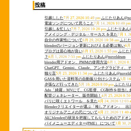
投稿
引越しした
7月 27, 2026 10:49 pm
ふじたりあん@nov
電波ソングについて思うこと
7月 14, 2026 10:49 pm
引越し＆忙しい
7月 7, 2026 10:28 pm
ふじたりあん@n
アメイジング・デジタル・サーカス を見た
7月 1, 2
自分の作家性について
6月 29, 2026 10:58 am
ふじたり
blenderのバージョン更新におびえる必要は無い
6月 
ブログは居心地が良い
6月 15, 2026 1:55 pm
ふじたり
？
6月 1, 2026 7:55 pm
ふじたりあん@noveldrum
blender用アドオン、PMMの使用方法
6月 1, 2026 8:
ChatGPT、Gemini、Claude、アンチグラビ
独り言
5月 23, 2026 11:34 pm
ふじたりあん@noveld
GASを用いた資料等の自動振り分けシステム
5月 16
夕張など行ってきた
5月 10, 2026 8:00 pm
ふじたりあん
Ado「綺羅」MVにて、CG監督、CG制作を担当し
配管ジェネレーター、販売開始！
4月 25, 2026 8:50
パリに咲くエトワール を見た
4月 24, 2026 12:03 
Blenderクリエイターが選ぶ「推しアドオン」 
オリジナルアニメの尺について
4月 22, 2026 11:40 
AIにblenderの状況を把握してもらうためのアドオ
パイメニューエディター(PME） について
3月 30, 2