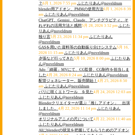
？
6月 1, 2026 7:55 pm
ふじたりあん@noveldrum
blender用アドオン、PMMの使用方法
6月 1, 2026 8:39
am
ふじたりあん@noveldrum
ChatGPT、Gemini、Claude、アンチグラビティ、そ
れぞれの活用方法と感想
5月 28, 2026 3:52 pm
ふじた
りあん@noveldrum
独り言
5月 23, 2026 11:34 pm
ふじたりあん
@noveldrum
GASを用いた資料等の自動振り分けシステム
5月 16,
2026 11:15 am
ふじたりあん@noveldrum
夕張など行ってきた
5月 10, 2026 8:00 pm
ふじたりあ
ん@noveldrum
Ado「綺羅」MVにて、CG監督、CG制作を担当しま
した
4月 28, 2026 8:24 am
ふじたりあん@noveldrum
配管ジェネレーター、販売開始！
4月 25, 2026 8:50
am
ふじたりあん@noveldrum
パリに咲くエトワール を見た
4月 24, 2026 12:03 am
ふじたりあん@noveldrum
Blenderクリエイターが選ぶ「推しアドオン」 出演
しました。
4月 22, 2026 11:14 pm
ふじたりあん
@noveldrum
オリジナルアニメの尺について
4月 22, 2026 11:40 am
ふじたりあん@noveldrum
AIにblenderの状況を把握してもらうためのアドオン