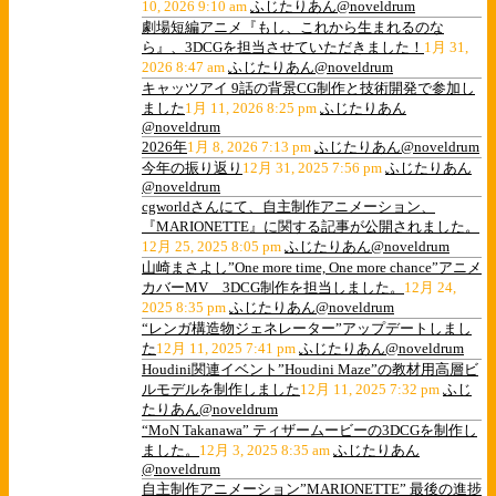
10, 2026 9:10 am
ふじたりあん@noveldrum
劇場短編アニメ『もし、これから生まれるのな
ら』、3DCGを担当させていただきました！
1月 31,
2026 8:47 am
ふじたりあん@noveldrum
キャッツアイ 9話の背景CG制作と技術開発で参加し
ました
1月 11, 2026 8:25 pm
ふじたりあん
@noveldrum
2026年
1月 8, 2026 7:13 pm
ふじたりあん@noveldrum
今年の振り返り
12月 31, 2025 7:56 pm
ふじたりあん
@noveldrum
cgworldさんにて、自主制作アニメーション、
『MARIONETTE』に関する記事が公開されました。
12月 25, 2025 8:05 pm
ふじたりあん@noveldrum
山崎まさよし”One more time, One more chance”アニメ
カバーMV 3DCG制作を担当しました。
12月 24,
2025 8:35 pm
ふじたりあん@noveldrum
“レンガ構造物ジェネレーター”アップデートしまし
た
12月 11, 2025 7:41 pm
ふじたりあん@noveldrum
Houdini関連イベント”Houdini Maze”の教材用高層ビ
ルモデルを制作しました
12月 11, 2025 7:32 pm
ふじ
たりあん@noveldrum
“MoN Takanawa” ティザームービーの3DCGを制作し
ました。
12月 3, 2025 8:35 am
ふじたりあん
@noveldrum
自主制作アニメーション”MARIONETTE” 最後の進捗