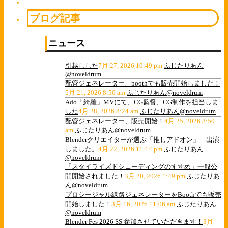
ブログ記事
ニュース
引越しした
7月 27, 2026 10:49 pm
ふじたりあん
@noveldrum
配管ジェネレーター、boothでも販売開始しました！
5月 21, 2026 8:50 am
ふじたりあん@noveldrum
Ado「綺羅」MVにて、CG監督、CG制作を担当しま
した
4月 28, 2026 8:24 am
ふじたりあん@noveldrum
配管ジェネレーター、販売開始！
4月 25, 2026 8:50
am
ふじたりあん@noveldrum
Blenderクリエイターが選ぶ「推しアドオン」 出演
しました。
4月 22, 2026 11:14 pm
ふじたりあん
@noveldrum
「スタイライズドシェーディングのすすめ」一般公
開開始されました！
3月 20, 2026 1:49 pm
ふじたりあ
ん@noveldrum
プロシージャル線路ジェネレーターをBoothでも販売
開始しました！
3月 16, 2026 11:06 am
ふじたりあん
@noveldrum
Blender Fes 2026 SS 参加させていただきます！
3月