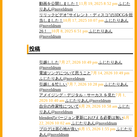
動画を公開しました！
11月 19, 2025 8:52 pm
ふじた
りあん@noveldrum
リリックビデオ”サイレント・ディスコ”の3DCGを担
当しました！
10月 17, 2025 10:07 pm
ふじたりあん
@noveldrum
26！
10月 8, 2025 6:51 pm
ふじたりあん
@noveldrum
投稿
引越しした
7月 27, 2026 10:49 pm
ふじたりあん
@noveldrum
電波ソングについて思うこと
7月 14, 2026 10:49 pm
ふじたりあん@noveldrum
引越し＆忙しい
7月 7, 2026 10:28 pm
ふじたりあん
@noveldrum
アメイジング・デジタル・サーカス を見た
7月 1,
2026 10:40 am
ふじたりあん@noveldrum
自分の作家性について
6月 29, 2026 10:58 am
ふじた
りあん@noveldrum
blenderのバージョン更新におびえる必要は無い
6月
22, 2026 10:02 am
ふじたりあん@noveldrum
ブログは居心地が良い
6月 15, 2026 1:55 pm
ふじたり
あん@noveldrum