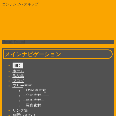
コンテンツへスキップ
Shrunk
Expand
メインナビゲーション
開く
ホーム
作品集
ブログ
フリー素材
3D関連素材
音源素材
動画素材
写真素材
リンク集
お問い合わせ