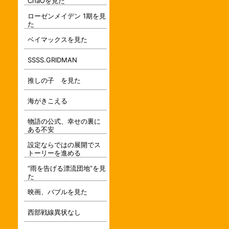
ChaOを見た
ローゼンメイデン 1期を見
た
ベイマックスを見た
SSSS.GRIDMAN
推しの子 を見た
海がきこえる
物語の公式、幸せの裏に
ある不安
設定ならではの展開でス
トーリーを進める
“雨を告げる漂流団地”を見
た
映画、バブルを見た
西部戦線異状なし