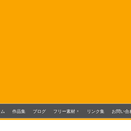
コ
ン
テ
ン
ツ
へ
ス
キ
ッ
プ
ーム
作品集
ブログ
フリー素材
リンク集
お問い合
3D関連素材