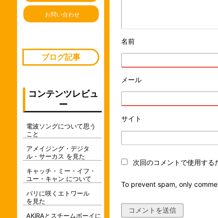
お問い合わせ
名前
※
ブログ記事
メール
※
コンテンツレビュ
ー
サイト
電波ソングについて思う
こと
アメイジング・デジタ
ル・サーカス を見た
次回のコメントで使用する
キャッチ・ミー・イフ・
ユー・キャン について
To prevent spam, only commen
パリに咲くエトワール
を見た
AKIRAとスチームボーイに