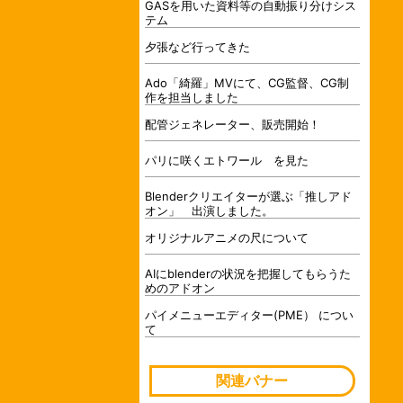
GASを用いた資料等の自動振り分けシス
テム
夕張など行ってきた
Ado「綺羅」MVにて、CG監督、CG制
作を担当しました
配管ジェネレーター、販売開始！
パリに咲くエトワール を見た
Blenderクリエイターが選ぶ「推しアド
オン」 出演しました。
オリジナルアニメの尺について
AIにblenderの状況を把握してもらうた
めのアドオン
パイメニューエディター(PME） につい
て
関連バナー