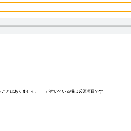
音源素材
動画素材
写真素材
ることはありません。
が付いている欄は必須項目です
※