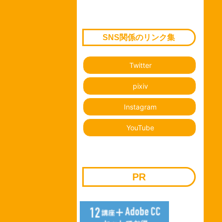
SNS関係のリンク集
Twitter
pixiv
Instagram
YouTube
PR