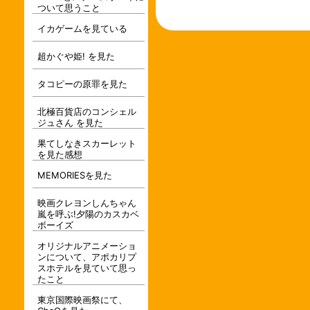
ついて思うこと
イカゲームを見ている
超かぐや姫! を見た
タコピーの原罪を見た
北極百貨店のコンシェル
ジュさん を見た
果てしなきスカーレット
を見た感想
MEMORIESを見た
映画クレヨンしんちゃん
嵐を呼ぶ!夕陽のカスカベ
ボーイズ
オリジナルアニメーショ
ンについて、アポカリプ
スホテルを見ていて思っ
たこと
東京国際映画祭にて、