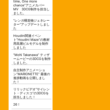
time, One more
chance”アニメカバー
MV 3DCG制作を担当し
ました。
“レンガ構造物ジェネレー
ター”アップデートしまし
た
Houdini関連イベン
ト”Houdini Maze”の教材
用高層ビルモデルを制作
しました
“MoN Takanawa” ティザ
ームービーの3DCGを制作
しました。
自主制作アニメーショ
ン”MARIONETTE” 最後の
進捗動画を公開しまし
た！
リリックビデオ”サイレン
ト・ディスコ”の3DCGを
担当しました！
26！