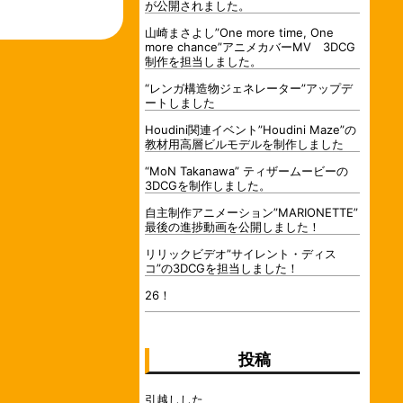
が公開されました。
山崎まさよし”One more time, One
more chance”アニメカバーMV 3DCG
制作を担当しました。
“レンガ構造物ジェネレーター”アップデ
ートしました
Houdini関連イベント”Houdini Maze”の
教材用高層ビルモデルを制作しました
“MoN Takanawa” ティザームービーの
3DCGを制作しました。
自主制作アニメーション”MARIONETTE”
最後の進捗動画を公開しました！
リリックビデオ”サイレント・ディス
コ”の3DCGを担当しました！
26！
投稿
引越しした