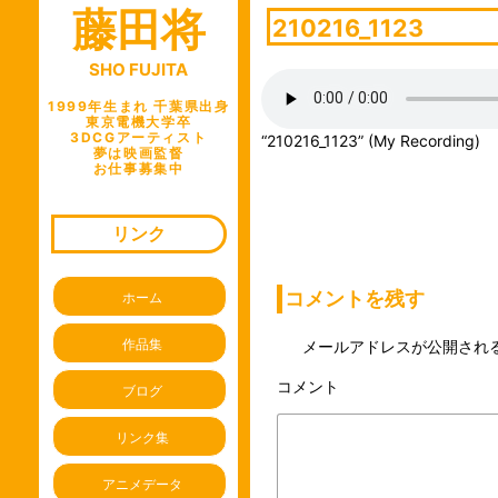
藤田将
ビ
210216_1123
ゲ
SHO FUJITA
ー
シ
1999年生まれ 千葉県出身
東京電機大学卒
ョ
3DCGアーティスト
“210216_1123” (My Recording)
夢は映画監督
ン
お仕事募集中
リンク
コメントを残す
ホーム
作品集
メールアドレスが公開され
コメント
※
ブログ
リンク集
アニメデータ