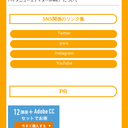
SNS関係のリンク集
Twitter
pixiv
Instagram
YouTube
PR