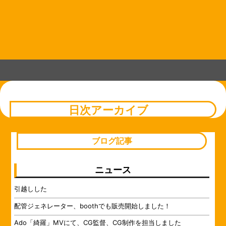
コ
Skip
Skip
Skip
Skip
Skip
Skip
Skip
Skip
Skip
Skip
Skip
Skip
Skip
Skip
Skip
Skip
Skip
Skip
Skip
ン
to
to
to
to
to
to
to
to
to
to
to
to
to
to
to
to
to
to
to
テ
TEXT-
BLOCK-
CUSTOM_HTML-
RECENT-
BLOCK-
RECENT-
BLOCK-
CUSTOM_HTML-
BLOCK-
BLOCK-
BLOCK-
BLOCK-
BLOCK-
BLOCK-
BLOCK-
BLOCK-
BLOCK-
BLOCK-
CUSTOM_HTML-
ン
52
41
47
POST-
103
POST-
104
44
86
75
90
72
89
79
95
91
83
49
14
ツ
GROUPBY-
GROUPBY-
へ
CAT-
CAT-
ス
31
19
キ
ッ
プ
日次アーカイブ
ブログ記事
ニュース
引越しした
配管ジェネレーター、boothでも販売開始しました！
Ado「綺羅」MVにて、CG監督、CG制作を担当しました