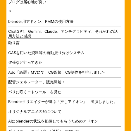
ブログは居心地が良い
？
blender用アドオン、PMMの使用方法
ChatGPT、Gemini、Claude、アンチグラビティ、それぞれの活
用方法と感想
独り言
GASを用いた資料等の自動振り分けシステム
夕張など行ってきた
Ado「綺羅」MVにて、CG監督、CG制作を担当しました
配管ジェネレーター、販売開始！
パリに咲くエトワール を見た
Blenderクリエイターが選ぶ「推しアドオン」 出演しました。
オリジナルアニメの尺について
AIにblenderの状況を把握してもらうためのアドオン
パイメニューエディター(PME） について