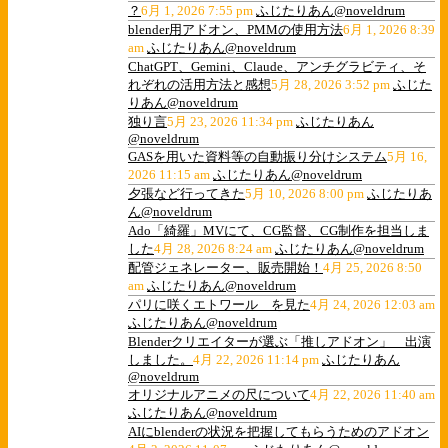
？
6月 1, 2026 7:55 pm
ふじたりあん@noveldrum
blender用アドオン、PMMの使用方法
6月 1, 2026 8:39
am
ふじたりあん@noveldrum
ChatGPT、Gemini、Claude、アンチグラビティ、そ
れぞれの活用方法と感想
5月 28, 2026 3:52 pm
ふじた
りあん@noveldrum
独り言
5月 23, 2026 11:34 pm
ふじたりあん
@noveldrum
GASを用いた資料等の自動振り分けシステム
5月 16,
2026 11:15 am
ふじたりあん@noveldrum
夕張など行ってきた
5月 10, 2026 8:00 pm
ふじたりあ
ん@noveldrum
Ado「綺羅」MVにて、CG監督、CG制作を担当しま
した
4月 28, 2026 8:24 am
ふじたりあん@noveldrum
配管ジェネレーター、販売開始！
4月 25, 2026 8:50
am
ふじたりあん@noveldrum
パリに咲くエトワール を見た
4月 24, 2026 12:03 am
ふじたりあん@noveldrum
Blenderクリエイターが選ぶ「推しアドオン」 出演
しました。
4月 22, 2026 11:14 pm
ふじたりあん
@noveldrum
オリジナルアニメの尺について
4月 22, 2026 11:40 am
ふじたりあん@noveldrum
AIにblenderの状況を把握してもらうためのアドオン