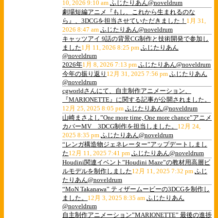
10, 2026 9:10 am
ふじたりあん@noveldrum
劇場短編アニメ『もし、これから生まれるのな
ら』、3DCGを担当させていただきました！
1月 31,
2026 8:47 am
ふじたりあん@noveldrum
キャッツアイ 9話の背景CG制作と技術開発で参加し
ました
1月 11, 2026 8:25 pm
ふじたりあん
@noveldrum
2026年
1月 8, 2026 7:13 pm
ふじたりあん@noveldrum
今年の振り返り
12月 31, 2025 7:56 pm
ふじたりあん
@noveldrum
cgworldさんにて、自主制作アニメーション、
『MARIONETTE』に関する記事が公開されました。
12月 25, 2025 8:05 pm
ふじたりあん@noveldrum
山崎まさよし”One more time, One more chance”アニメ
カバーMV 3DCG制作を担当しました。
12月 24,
2025 8:35 pm
ふじたりあん@noveldrum
“レンガ構造物ジェネレーター”アップデートしまし
た
12月 11, 2025 7:41 pm
ふじたりあん@noveldrum
Houdini関連イベント”Houdini Maze”の教材用高層ビ
ルモデルを制作しました
12月 11, 2025 7:32 pm
ふじ
たりあん@noveldrum
“MoN Takanawa” ティザームービーの3DCGを制作し
ました。
12月 3, 2025 8:35 am
ふじたりあん
@noveldrum
自主制作アニメーション”MARIONETTE” 最後の進捗