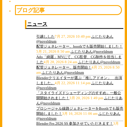
ブログ記事
ニュース
引越しした
7月 27, 2026 10:49 pm
ふじたりあん
@noveldrum
配管ジェネレーター、boothでも販売開始しました！
5月 21, 2026 8:50 am
ふじたりあん@noveldrum
Ado「綺羅」MVにて、CG監督、CG制作を担当しま
した
4月 28, 2026 8:24 am
ふじたりあん@noveldrum
配管ジェネレーター、販売開始！
4月 25, 2026 8:50
am
ふじたりあん@noveldrum
Blenderクリエイターが選ぶ「推しアドオン」 出演
しました。
4月 22, 2026 11:14 pm
ふじたりあん
@noveldrum
「スタイライズドシェーディングのすすめ」一般公
開開始されました！
3月 20, 2026 1:49 pm
ふじたりあ
ん@noveldrum
プロシージャル線路ジェネレーターをBoothでも販売
開始しました！
3月 16, 2026 11:06 am
ふじたりあん
@noveldrum
Blender Fes 2026 SS 参加させていただきます！
3月