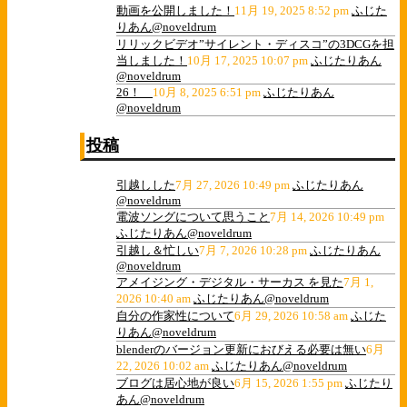
動画を公開しました！
11月 19, 2025 8:52 pm
ふじた
りあん@noveldrum
リリックビデオ”サイレント・ディスコ”の3DCGを担
当しました！
10月 17, 2025 10:07 pm
ふじたりあん
@noveldrum
26！
10月 8, 2025 6:51 pm
ふじたりあん
@noveldrum
投稿
引越しした
7月 27, 2026 10:49 pm
ふじたりあん
@noveldrum
電波ソングについて思うこと
7月 14, 2026 10:49 pm
ふじたりあん@noveldrum
引越し＆忙しい
7月 7, 2026 10:28 pm
ふじたりあん
@noveldrum
アメイジング・デジタル・サーカス を見た
7月 1,
2026 10:40 am
ふじたりあん@noveldrum
自分の作家性について
6月 29, 2026 10:58 am
ふじた
りあん@noveldrum
blenderのバージョン更新におびえる必要は無い
6月
22, 2026 10:02 am
ふじたりあん@noveldrum
ブログは居心地が良い
6月 15, 2026 1:55 pm
ふじたり
あん@noveldrum