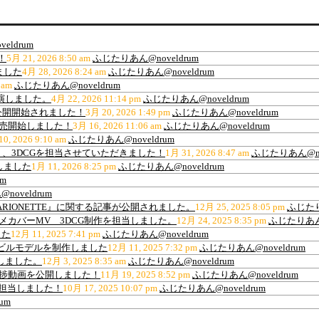
eldrum
！
5月 21, 2026 8:50 am
ふじたりあん@noveldrum
ました
4月 28, 2026 8:24 am
ふじたりあん@noveldrum
 am
ふじたりあん@noveldrum
出演しました。
4月 22, 2026 11:14 pm
ふじたりあん@noveldrum
公開開始されました！
3月 20, 2026 1:49 pm
ふじたりあん@noveldrum
販売開始しました！
3月 16, 2026 11:06 am
ふじたりあん@noveldrum
0, 2026 9:10 am
ふじたりあん@noveldrum
、3DCGを担当させていただきました！
1月 31, 2026 8:47 am
ふじたりあん@nov
しました
1月 11, 2026 8:25 pm
ふじたりあん@noveldrum
m
oveldrum
ARIONETTE』に関する記事が公開されました。
12月 25, 2025 8:05 pm
ふじたり
ance”アニメカバーMV 3DCG制作を担当しました。
12月 24, 2025 8:35 pm
ふじたりあん@
した
12月 11, 2025 7:41 pm
ふじたりあん@noveldrum
材用高層ビルモデルを制作しました
12月 11, 2025 7:32 pm
ふじたりあん@noveldrum
作しました。
12月 3, 2025 8:35 am
ふじたりあん@noveldrum
の進捗動画を公開しました！
11月 19, 2025 8:52 pm
ふじたりあん@noveldrum
を担当しました！
10月 17, 2025 10:07 pm
ふじたりあん@noveldrum
um