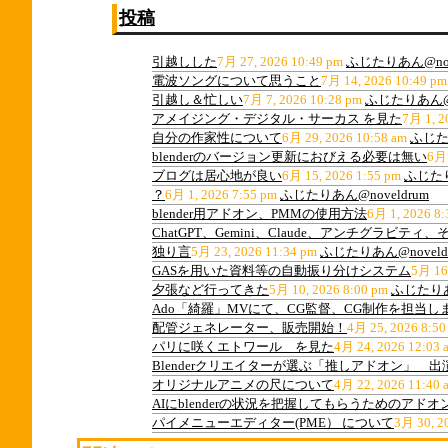
投稿
引越しした
7月 27, 2026 10:49 pm
ふじたりあん@nov
電波ソングについて思うこと
7月 14, 2026 10:49 pm
引越し＆忙しい
7月 7, 2026 10:28 pm
ふじたりあん@n
アメイジング・デジタル・サーカス を見た
7月 1, 2
自分の作家性について
6月 29, 2026 10:58 am
ふじたり
blenderのバージョン更新におびえる必要は無い
6月 
ブログは居心地が良い
6月 15, 2026 1:55 pm
ふじたり
？
6月 1, 2026 7:55 pm
ふじたりあん@noveldrum
blender用アドオン、PMMの使用方法
6月 1, 2026 8:
ChatGPT、Gemini、Claude、アンチグラビ
独り言
5月 23, 2026 11:34 pm
ふじたりあん@noveld
GASを用いた資料等の自動振り分けシステム
5月 16
夕張など行ってきた
5月 10, 2026 8:00 pm
ふじたりあん
Ado「綺羅」MVにて、CG監督、CG制作を担当し
配管ジェネレーター、販売開始！
4月 25, 2026 8:50
パリに咲くエトワール を見た
4月 24, 2026 12:03 
Blenderクリエイターが選ぶ「推しアドオン」 
オリジナルアニメの尺について
4月 22, 2026 11:40 
AIにblenderの状況を把握してもらうためのアドオ
パイメニューエディター(PME） について
3月 30, 2