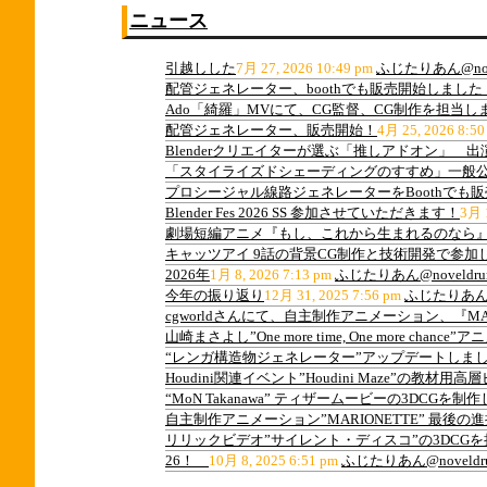
ニュース
引越しした
7月 27, 2026 10:49 pm
ふじたりあん@nov
配管ジェネレーター、boothでも販売開始しました
Ado「綺羅」MVにて、CG監督、CG制作を担当し
配管ジェネレーター、販売開始！
4月 25, 2026 8:50
Blenderクリエイターが選ぶ「推しアドオン」 
「スタイライズドシェーディングのすすめ」一般
プロシージャル線路ジェネレーターをBoothでも
Blender Fes 2026 SS 参加させていただきます！
3月 1
劇場短編アニメ『もし、これから生まれるのなら』
キャッツアイ 9話の背景CG制作と技術開発で参加
2026年
1月 8, 2026 7:13 pm
ふじたりあん@noveldru
今年の振り返り
12月 31, 2025 7:56 pm
ふじたりあん@n
cgworldさんにて、自主制作アニメーション、『M
山崎まさよし”One more time, One more ch
“レンガ構造物ジェネレーター”アップデートしま
Houdini関連イベント”Houdini Maze”の教
“MoN Takanawa” ティザームービーの3DCGを制
自主制作アニメーション”MARIONETTE” 最後
リリックビデオ”サイレント・ディスコ”の3DCG
26！
10月 8, 2025 6:51 pm
ふじたりあん@noveldr