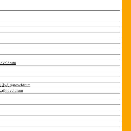
eldrum
あん@noveldrum
noveldrum