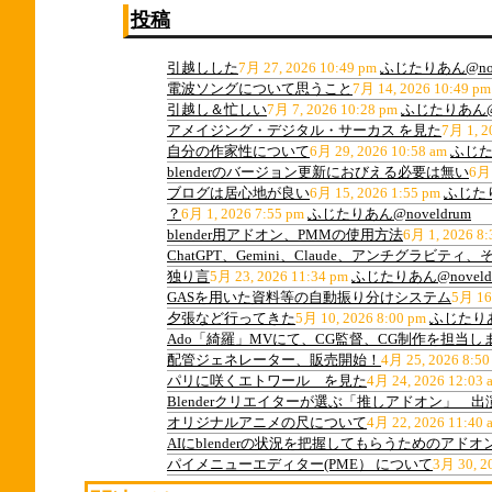
投稿
引越しした
7月 27, 2026 10:49 pm
ふじたりあん@nov
電波ソングについて思うこと
7月 14, 2026 10:49 pm
引越し＆忙しい
7月 7, 2026 10:28 pm
ふじたりあん@n
アメイジング・デジタル・サーカス を見た
7月 1, 2
自分の作家性について
6月 29, 2026 10:58 am
ふじたり
blenderのバージョン更新におびえる必要は無い
6月 
ブログは居心地が良い
6月 15, 2026 1:55 pm
ふじたり
？
6月 1, 2026 7:55 pm
ふじたりあん@noveldrum
blender用アドオン、PMMの使用方法
6月 1, 2026 8:
ChatGPT、Gemini、Claude、アンチグラビ
独り言
5月 23, 2026 11:34 pm
ふじたりあん@noveld
GASを用いた資料等の自動振り分けシステム
5月 16
夕張など行ってきた
5月 10, 2026 8:00 pm
ふじたりあん
Ado「綺羅」MVにて、CG監督、CG制作を担当し
配管ジェネレーター、販売開始！
4月 25, 2026 8:50
パリに咲くエトワール を見た
4月 24, 2026 12:03 
Blenderクリエイターが選ぶ「推しアドオン」 
オリジナルアニメの尺について
4月 22, 2026 11:40 
AIにblenderの状況を把握してもらうためのアドオ
パイメニューエディター(PME） について
3月 30, 2