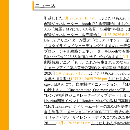
ニュース
引越しした
7月 27, 2026 10:49 pm
ふじたりあん@nov
配管ジェネレーター、boothでも販売開始しました
Ado「綺羅」MVにて、CG監督、CG制作を担当し
配管ジェネレーター、販売開始！
4月 25, 2026 8:50
Blenderクリエイターが選ぶ「推しアドオン」 
「スタイライズドシェーディングのすすめ」一般
プロシージャル線路ジェネレーターをBoothでも
Blender Fes 2026 SS 参加させていただきます！
3月 1
劇場短編アニメ『もし、これから生まれるのなら』
キャッツアイ 9話の背景CG制作と技術開発で参加
2026年
1月 8, 2026 7:13 pm
ふじたりあん@noveldru
今年の振り返り
12月 31, 2025 7:56 pm
ふじたりあん@n
cgworldさんにて、自主制作アニメーション、『M
山崎まさよし”One more time, One more ch
“レンガ構造物ジェネレーター”アップデートしま
Houdini関連イベント”Houdini Maze”の教
“MoN Takanawa” ティザームービーの3DCGを制
自主制作アニメーション”MARIONETTE” 最後
リリックビデオ”サイレント・ディスコ”の3DCG
26！
10月 8, 2025 6:51 pm
ふじたりあん@noveldr