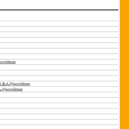
eldrum
あん@noveldrum
noveldrum