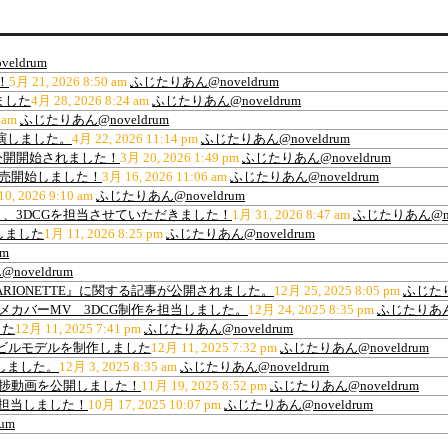
eldrum
！
5月 21, 2026 8:50 am
ふじたりあん@noveldrum
ました
4月 28, 2026 8:24 am
ふじたりあん@noveldrum
 am
ふじたりあん@noveldrum
出演しました。
4月 22, 2026 11:14 pm
ふじたりあん@noveldrum
公開開始されました！
3月 20, 2026 1:49 pm
ふじたりあん@noveldrum
販売開始しました！
3月 16, 2026 11:06 am
ふじたりあん@noveldrum
0, 2026 9:10 am
ふじたりあん@noveldrum
、3DCGを担当させていただきました！
1月 31, 2026 8:47 am
ふじたりあん@nov
しました
1月 11, 2026 8:25 pm
ふじたりあん@noveldrum
m
oveldrum
ARIONETTE』に関する記事が公開されました。
12月 25, 2025 8:05 pm
ふじたり
ance”アニメカバーMV 3DCG制作を担当しました。
12月 24, 2025 8:35 pm
ふじたりあん@
した
12月 11, 2025 7:41 pm
ふじたりあん@noveldrum
材用高層ビルモデルを制作しました
12月 11, 2025 7:32 pm
ふじたりあん@noveldrum
作しました。
12月 3, 2025 8:35 am
ふじたりあん@noveldrum
の進捗動画を公開しました！
11月 19, 2025 8:52 pm
ふじたりあん@noveldrum
を担当しました！
10月 17, 2025 10:07 pm
ふじたりあん@noveldrum
um