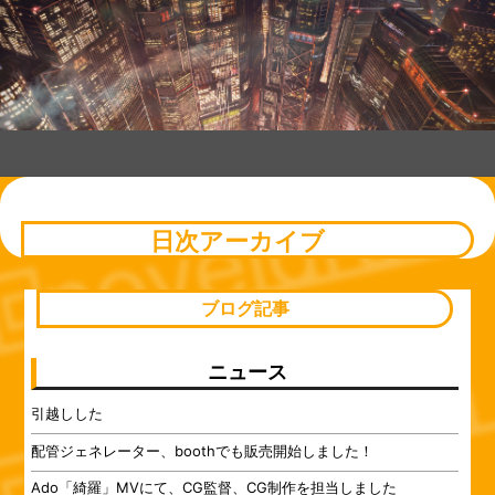
コンテンツへスキップ
Skip to TEXT-52
Skip to BLOCK-41
Skip to CUSTOM_HTML-47
Skip to BLOCK-103
Skip to BLOCK-104
Skip to CUSTOM_HTML-44
Skip to BLOCK-86
Skip to BLOCK-75
Skip to BLOCK-90
Skip to BLOCK-72
Skip to BLOCK-89
Skip to BLOCK-79
Skip to BLOCK-95
Skip to BLOCK-91
Skip to BLOCK-83
Skip to BLOCK-49
Skip to CUSTOM_HTML-14
Skip to RECENT-POST-
Skip to RECENT-POST-
GROUPBY-CAT-31
GROUPBY-CAT-19
日次アーカイブ
ブログ記事
ニュース
引越しした
配管ジェネレーター、boothでも販売開始しました！
Ado「綺羅」MVにて、CG監督、CG制作を担当しました