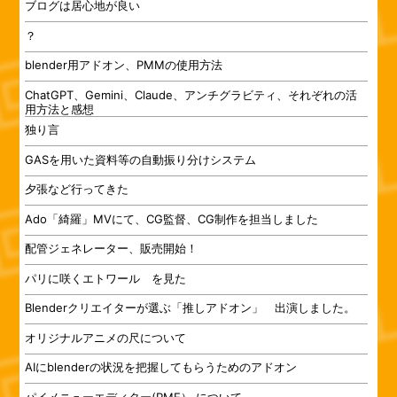
ブログは居心地が良い
？
blender用アドオン、PMMの使用方法
ChatGPT、Gemini、Claude、アンチグラビティ、それぞれの活
用方法と感想
独り言
GASを用いた資料等の自動振り分けシステム
夕張など行ってきた
Ado「綺羅」MVにて、CG監督、CG制作を担当しました
配管ジェネレーター、販売開始！
パリに咲くエトワール を見た
Blenderクリエイターが選ぶ「推しアドオン」 出演しました。
オリジナルアニメの尺について
AIにblenderの状況を把握してもらうためのアドオン
パイメニューエディター(PME） について