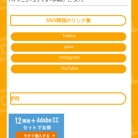
SNS関係のリンク集
Twitter
pixiv
Instagram
YouTube
PR