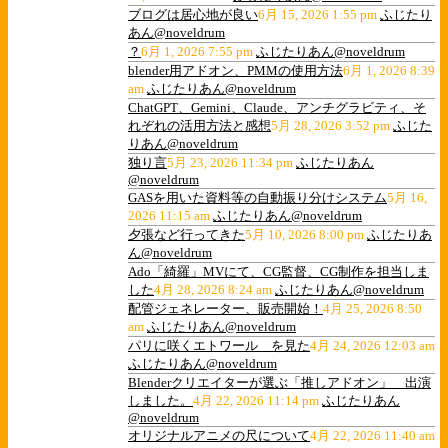
ブログは居心地が良い
6月 15, 2026 1:55 pm
ふじたり
あん@noveldrum
？
6月 1, 2026 7:55 pm
ふじたりあん@noveldrum
blender用アドオン、PMMの使用方法
6月 1, 2026 8:39
am
ふじたりあん@noveldrum
ChatGPT、Gemini、Claude、アンチグラビティ、そ
れぞれの活用方法と感想
5月 28, 2026 3:52 pm
ふじた
りあん@noveldrum
独り言
5月 23, 2026 11:34 pm
ふじたりあん
@noveldrum
GASを用いた資料等の自動振り分けシステム
5月 16,
2026 11:15 am
ふじたりあん@noveldrum
夕張など行ってきた
5月 10, 2026 8:00 pm
ふじたりあ
ん@noveldrum
Ado「綺羅」MVにて、CG監督、CG制作を担当しま
した
4月 28, 2026 8:24 am
ふじたりあん@noveldrum
配管ジェネレーター、販売開始！
4月 25, 2026 8:50
am
ふじたりあん@noveldrum
パリに咲くエトワール を見た
4月 24, 2026 12:03 am
ふじたりあん@noveldrum
Blenderクリエイターが選ぶ「推しアドオン」 出演
しました。
4月 22, 2026 11:14 pm
ふじたりあん
@noveldrum
オリジナルアニメの尺について
4月 22, 2026 11:40 am