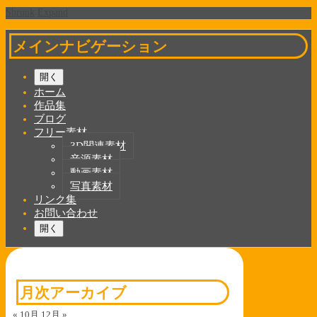
Shrunk
Expand
メインナビゲーション
開く
ホーム
作品集
ブログ
フリー素材
3D関連素材
音源素材
動画素材
写真素材
リンク集
お問い合わせ
開く
月次アーカイブ
« 10月
12月 »