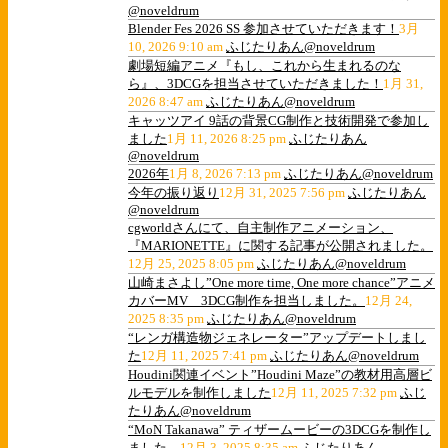
@noveldrum
Blender Fes 2026 SS 参加させていただきます！
3月
10, 2026 9:10 am
ふじたりあん@noveldrum
劇場短編アニメ『もし、これから生まれるのな
ら』、3DCGを担当させていただきました！
1月 31,
2026 8:47 am
ふじたりあん@noveldrum
キャッツアイ 9話の背景CG制作と技術開発で参加し
ました
1月 11, 2026 8:25 pm
ふじたりあん
@noveldrum
2026年
1月 8, 2026 7:13 pm
ふじたりあん@noveldrum
今年の振り返り
12月 31, 2025 7:56 pm
ふじたりあん
@noveldrum
cgworldさんにて、自主制作アニメーション、
『MARIONETTE』に関する記事が公開されました。
12月 25, 2025 8:05 pm
ふじたりあん@noveldrum
山崎まさよし”One more time, One more chance”アニメ
カバーMV 3DCG制作を担当しました。
12月 24,
2025 8:35 pm
ふじたりあん@noveldrum
“レンガ構造物ジェネレーター”アップデートしまし
た
12月 11, 2025 7:41 pm
ふじたりあん@noveldrum
Houdini関連イベント”Houdini Maze”の教材用高層ビ
ルモデルを制作しました
12月 11, 2025 7:32 pm
ふじ
たりあん@noveldrum
“MoN Takanawa” ティザームービーの3DCGを制作し
ました。
12月 3, 2025 8:35 am
ふじたりあん