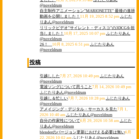
@noveldrum
自主制作アニメーション”MARIONETTE” 最後の進捗
動画を公開しました！
11月 19, 2025 8:52 pm
ふじた
りあん@noveldrum
リリックビデオ”サイレント・ディスコ”の3DCGを担
当しました！
10月 17, 2025 10:07 pm
ふじたりあん
@noveldrum
26！
10月 8, 2025 6:51 pm
ふじたりあん
@noveldrum
投稿
引越しした
7月 27, 2026 10:49 pm
ふじたりあん
@noveldrum
電波ソングについて思うこと
7月 14, 2026 10:49 pm
ふじたりあん@noveldrum
引越し＆忙しい
7月 7, 2026 10:28 pm
ふじたりあん
@noveldrum
アメイジング・デジタル・サーカス を見た
7月 1,
2026 10:40 am
ふじたりあん@noveldrum
自分の作家性について
6月 29, 2026 10:58 am
ふじた
りあん@noveldrum
blenderのバージョン更新におびえる必要は無い
6月
22, 2026 10:02 am
ふじたりあん@noveldrum