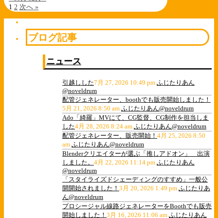
1
2
次へ »
ブログ記事
ニュース
引越しした
7月 27, 2026 10:49 pm
ふじたりあん
@noveldrum
配管ジェネレーター、boothでも販売開始しました！
5月 21, 2026 8:50 am
ふじたりあん@noveldrum
Ado「綺羅」MVにて、CG監督、CG制作を担当しま
した
4月 28, 2026 8:24 am
ふじたりあん@noveldrum
配管ジェネレーター、販売開始！
4月 25, 2026 8:50
am
ふじたりあん@noveldrum
Blenderクリエイターが選ぶ「推しアドオン」 出演
しました。
4月 22, 2026 11:14 pm
ふじたりあん
@noveldrum
「スタイライズドシェーディングのすすめ」一般公
開開始されました！
3月 20, 2026 1:49 pm
ふじたりあ
ん@noveldrum
プロシージャル線路ジェネレーターをBoothでも販売
開始しました！
3月 16, 2026 11:06 am
ふじたりあん