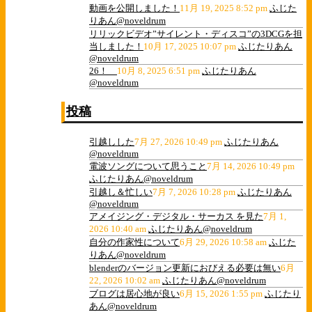
動画を公開しました！
11月 19, 2025 8:52 pm
ふじた
りあん@noveldrum
リリックビデオ”サイレント・ディスコ”の3DCGを担
当しました！
10月 17, 2025 10:07 pm
ふじたりあん
@noveldrum
26！
10月 8, 2025 6:51 pm
ふじたりあん
@noveldrum
投稿
引越しした
7月 27, 2026 10:49 pm
ふじたりあん
@noveldrum
電波ソングについて思うこと
7月 14, 2026 10:49 pm
ふじたりあん@noveldrum
引越し＆忙しい
7月 7, 2026 10:28 pm
ふじたりあん
@noveldrum
アメイジング・デジタル・サーカス を見た
7月 1,
2026 10:40 am
ふじたりあん@noveldrum
自分の作家性について
6月 29, 2026 10:58 am
ふじた
りあん@noveldrum
blenderのバージョン更新におびえる必要は無い
6月
22, 2026 10:02 am
ふじたりあん@noveldrum
ブログは居心地が良い
6月 15, 2026 1:55 pm
ふじたり
あん@noveldrum