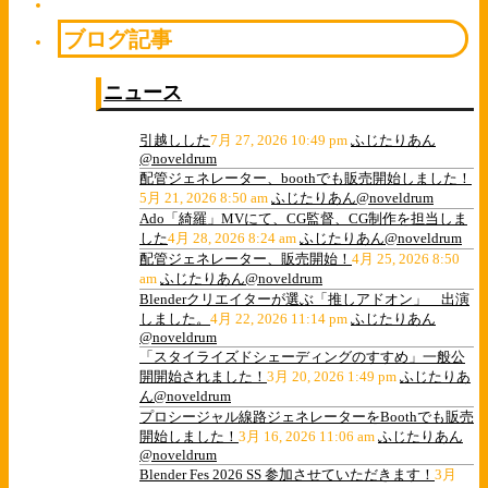
ブログ記事
ニュース
引越しした
7月 27, 2026 10:49 pm
ふじたりあん
@noveldrum
配管ジェネレーター、boothでも販売開始しました！
5月 21, 2026 8:50 am
ふじたりあん@noveldrum
Ado「綺羅」MVにて、CG監督、CG制作を担当しま
した
4月 28, 2026 8:24 am
ふじたりあん@noveldrum
配管ジェネレーター、販売開始！
4月 25, 2026 8:50
am
ふじたりあん@noveldrum
Blenderクリエイターが選ぶ「推しアドオン」 出演
しました。
4月 22, 2026 11:14 pm
ふじたりあん
@noveldrum
「スタイライズドシェーディングのすすめ」一般公
開開始されました！
3月 20, 2026 1:49 pm
ふじたりあ
ん@noveldrum
プロシージャル線路ジェネレーターをBoothでも販売
開始しました！
3月 16, 2026 11:06 am
ふじたりあん
@noveldrum
Blender Fes 2026 SS 参加させていただきます！
3月