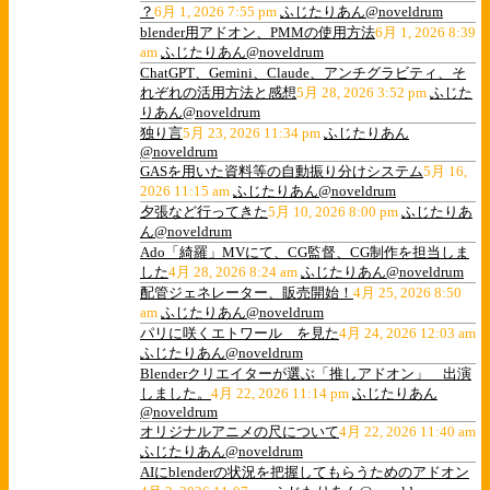
？
6月 1, 2026 7:55 pm
ふじたりあん@noveldrum
blender用アドオン、PMMの使用方法
6月 1, 2026 8:39
am
ふじたりあん@noveldrum
ChatGPT、Gemini、Claude、アンチグラビティ、そ
れぞれの活用方法と感想
5月 28, 2026 3:52 pm
ふじた
りあん@noveldrum
独り言
5月 23, 2026 11:34 pm
ふじたりあん
@noveldrum
GASを用いた資料等の自動振り分けシステム
5月 16,
2026 11:15 am
ふじたりあん@noveldrum
夕張など行ってきた
5月 10, 2026 8:00 pm
ふじたりあ
ん@noveldrum
Ado「綺羅」MVにて、CG監督、CG制作を担当しま
した
4月 28, 2026 8:24 am
ふじたりあん@noveldrum
配管ジェネレーター、販売開始！
4月 25, 2026 8:50
am
ふじたりあん@noveldrum
パリに咲くエトワール を見た
4月 24, 2026 12:03 am
ふじたりあん@noveldrum
Blenderクリエイターが選ぶ「推しアドオン」 出演
しました。
4月 22, 2026 11:14 pm
ふじたりあん
@noveldrum
オリジナルアニメの尺について
4月 22, 2026 11:40 am
ふじたりあん@noveldrum
AIにblenderの状況を把握してもらうためのアドオン