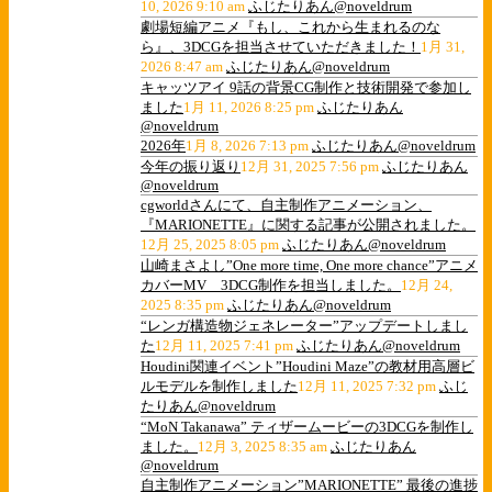
10, 2026 9:10 am
ふじたりあん@noveldrum
劇場短編アニメ『もし、これから生まれるのな
ら』、3DCGを担当させていただきました！
1月 31,
2026 8:47 am
ふじたりあん@noveldrum
キャッツアイ 9話の背景CG制作と技術開発で参加し
ました
1月 11, 2026 8:25 pm
ふじたりあん
@noveldrum
2026年
1月 8, 2026 7:13 pm
ふじたりあん@noveldrum
今年の振り返り
12月 31, 2025 7:56 pm
ふじたりあん
@noveldrum
cgworldさんにて、自主制作アニメーション、
『MARIONETTE』に関する記事が公開されました。
12月 25, 2025 8:05 pm
ふじたりあん@noveldrum
山崎まさよし”One more time, One more chance”アニメ
カバーMV 3DCG制作を担当しました。
12月 24,
2025 8:35 pm
ふじたりあん@noveldrum
“レンガ構造物ジェネレーター”アップデートしまし
た
12月 11, 2025 7:41 pm
ふじたりあん@noveldrum
Houdini関連イベント”Houdini Maze”の教材用高層ビ
ルモデルを制作しました
12月 11, 2025 7:32 pm
ふじ
たりあん@noveldrum
“MoN Takanawa” ティザームービーの3DCGを制作し
ました。
12月 3, 2025 8:35 am
ふじたりあん
@noveldrum
自主制作アニメーション”MARIONETTE” 最後の進捗