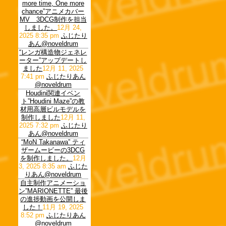
more time, One more
chance”アニメカバー
MV 3DCG制作を担当
しました。
12月 24,
2025 8:35 pm
ふじたり
あん@noveldrum
“レンガ構造物ジェネレ
ーター”アップデートし
ました
12月 11, 2025
7:41 pm
ふじたりあん
@noveldrum
Houdini関連イベン
ト”Houdini Maze”の教
材用高層ビルモデルを
制作しました
12月 11,
2025 7:32 pm
ふじたり
あん@noveldrum
“MoN Takanawa” ティ
ザームービーの3DCG
を制作しました。
12月
3, 2025 8:35 am
ふじた
りあん@noveldrum
自主制作アニメーショ
ン”MARIONETTE” 最後
の進捗動画を公開しま
した！
11月 19, 2025
8:52 pm
ふじたりあん
@noveldrum