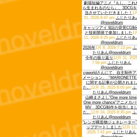
劇場短編アニメ『もし、これ
ら生まれるのなら』、3DCG
当させていただきました！
1
31, 2026 8:47 am
ふじたりあ
@noveldrum
キャッツアイ 9話の背景CG制
と技術開発で参加しました
1
11, 2026 8:25 pm
ふじたりあ
@noveldrum
2026年
1月 8, 2026 7:13 pm
ふ
たりあん@noveldrum
今年の振り返り
12月 31, 202
7:56 pm
ふじたりあん
@noveldrum
cgworldさんにて、自主制作
メーション、『MARIONETT
に関する記事が公開されま
た。
12月 25, 2025 8:05 pm
ふ
たりあん@noveldrum
山崎まさよし”One more time
One more chance”アニメカ
MV 3DCG制作を担当しま
た。
12月 24, 2025 8:35 pm
ふ
たりあん@noveldrum
“レンガ構造物ジェネレーター
ップデートしました
12月 11
2025 7:41 pm
ふじたりあん
@noveldrum