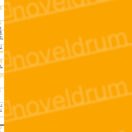
5
1
m
不
た
リ
pm
月
ん
25
5
い
た
9