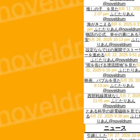
@noveldrum
推しの子 を見た
8月 11, 202
2:37 pm
ふじたりあん
@noveldrum
海がきこえる
8月 6, 2025 6:3
pm
ふじたりあん@noveldru
物語の公式、幸せの裏にある
安
6月 28, 2025 10:13 pm
ふじ
りあん@noveldrum
設定ならではの展開でストー
ーを進める
6月 22, 2025 9:51 
ふじたりあん@noveldrum
“雨を告げる漂流団地”を見た
5
31, 2025 6:16 pm
ふじたりあ
@noveldrum
映画、バブルを見た
5月 29, 20
9:13 am
ふじたりあん
@noveldrum
西部戦線異状なし
5月 7, 202
11:01 am
ふじたりあん
@noveldrum
とある科学の超電磁砲を見て
る
4月 22, 2025 9:38 pm
ふじ
りあん@noveldrum
ニュース
引越しした
7月 27, 2026 10:4