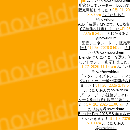
pm
ふじたりあん@noveldru
配管ジェネレーター、booth
販売開始しました！
5月 21, 20
8:50 am
ふじたりあん
@noveldrum
Ado「綺羅」MVにて、CG監
CG制作を担当しました
4月 28
2026 8:24 am
ふじたりあん
@noveldrum
配管ジェネレーター、販売
始！
4月 25, 2026 8:50 am
ふ
たりあん@noveldrum
Blenderクリエイターが選ぶ
しアドオン」 出演しました
月 22, 2026 11:14 pm
ふじた
あん@noveldrum
「スタイライズドシェーディ
グのすすめ」一般公開開始さ
ました！
3月 20, 2026 1:49 p
ふじたりあん@noveldrum
プロシージャル線路ジェネレ
ターをBoothでも販売開始し
た！
3月 16, 2026 11:06 am
ふ
たりあん@noveldrum
Blender Fes 2026 SS 参加さ
いただきます！
3月 10, 2026
9:10 am
ふじたりあん
@noveldrum