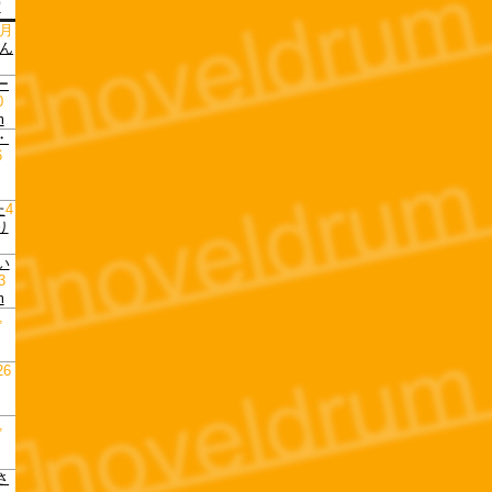
ー
7月
ん
ー
0
m
・
6
た
4
り
い
3
m
,
26
,
さ