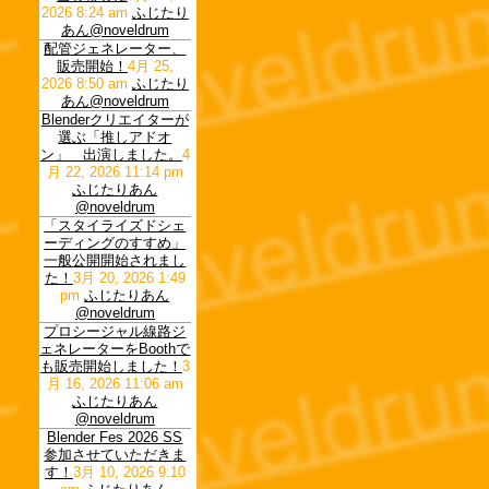
2026 8:24 am
ふじたり
あん@noveldrum
配管ジェネレーター、
販売開始！
4月 25,
2026 8:50 am
ふじたり
あん@noveldrum
Blenderクリエイターが
選ぶ「推しアドオ
ン」 出演しました。
4
月 22, 2026 11:14 pm
ふじたりあん
@noveldrum
「スタイライズドシェ
ーディングのすすめ」
一般公開開始されまし
た！
3月 20, 2026 1:49
pm
ふじたりあん
@noveldrum
プロシージャル線路ジ
ェネレーターをBoothで
も販売開始しました！
3
月 16, 2026 11:06 am
ふじたりあん
@noveldrum
Blender Fes 2026 SS
参加させていただきま
す！
3月 10, 2026 9:10