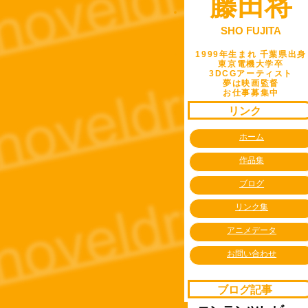
藤田将
SHO FUJITA
1999年生まれ 千葉県出身
東京電機大学卒
3DCGアーティスト
夢は映画監督
お仕事募集中
リンク
ホーム
作品集
ブログ
リンク集
アニメデータ
お問い合わせ
ブログ記事