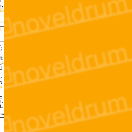
m
でも
26
督、
,
開
じ
「推
。
4
り
ン
れ
m
ー
まし
じ
せて