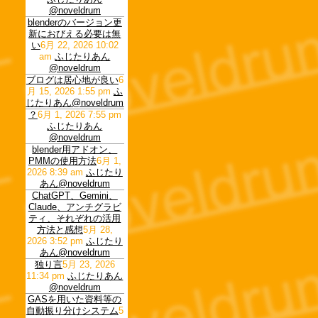
@noveldrum
blenderのバージョン更
新におびえる必要は無
い
6月 22, 2026 10:02
am
ふじたりあん
@noveldrum
ブログは居心地が良い
6
月 15, 2026 1:55 pm
ふ
じたりあん@noveldrum
？
6月 1, 2026 7:55 pm
ふじたりあん
@noveldrum
blender用アドオン、
PMMの使用方法
6月 1,
2026 8:39 am
ふじたり
あん@noveldrum
ChatGPT、Gemini、
Claude、アンチグラビ
ティ、それぞれの活用
方法と感想
5月 28,
2026 3:52 pm
ふじたり
あん@noveldrum
独り言
5月 23, 2026
11:34 pm
ふじたりあん
@noveldrum
GASを用いた資料等の
自動振り分けシステム
5