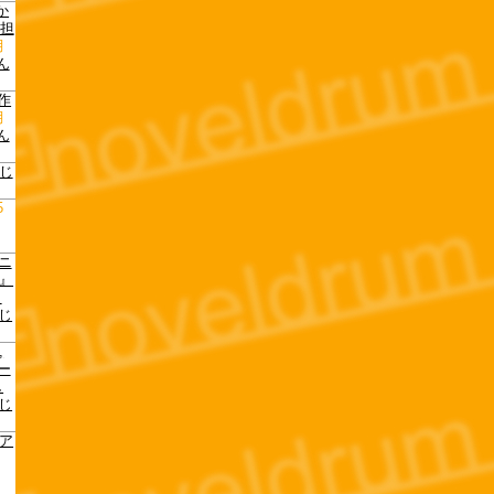
か
を担
月
ん
作
月
ん
じ
5
アニ
E』
し
じ
,
バー
し
じ
”ア
,