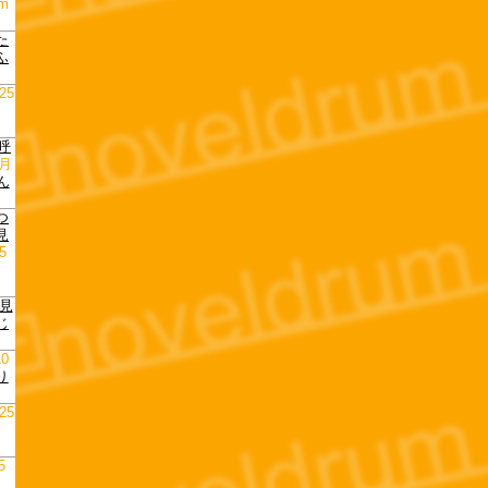
pm
た
ふ
25
呼
1月
ん
つ
見
5
見
じ
10
り
25
5