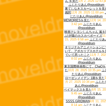
ん を見た
1月 2, 2026 12:43 
ふじたりあん@noveldrum
果てしなきスカーレットを見
感想
12月 28, 2025 11:00 pm
じたりあん@noveldrum
MEMORIESを見た
12月 14, 20
3:42 pm
ふじたりあん
@noveldrum
映画クレヨンしんちゃん 嵐を
ぶ!夕陽のカスカベボーイズ
1
15, 2025 8:58 am
ふじたりあ
@noveldrum
オリジナルアニメーションに
いて、アポカリプスホテルを
ていて思ったこと
11月 7, 202
8:02 pm
ふじたりあん
@noveldrum
東京国際映画祭にて、ChaOを
た
10月 28, 2025 10:35 pm
ふ
たりあん@noveldrum
ローゼンメイデン 1期を見た
月 27, 2025 10:34 pm
ふじた
あん@noveldrum
ベイマックスを見た
9月 15, 20
9:45 am
ふじたりあん
@noveldrum
SSSS.GRIDMAN
9月 11, 202
8:14 am
ふじたりあん