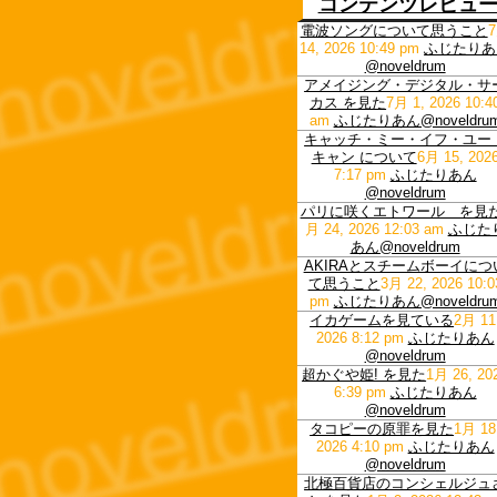
コンテンツレビュ
電波ソングについて思うこと
14, 2026 10:49 pm
ふじたりあ
@noveldrum
アメイジング・デジタル・サ
カス を見た
7月 1, 2026 10:4
am
ふじたりあん@noveldru
キャッチ・ミー・イフ・ユー
キャン について
6月 15, 202
7:17 pm
ふじたりあん
@noveldrum
パリに咲くエトワール を見
月 24, 2026 12:03 am
ふじた
あん@noveldrum
AKIRAとスチームボーイにつ
て思うこと
3月 22, 2026 10:0
pm
ふじたりあん@noveldru
イカゲームを見ている
2月 11
2026 8:12 pm
ふじたりあん
@noveldrum
超かぐや姫! を見た
1月 26, 20
6:39 pm
ふじたりあん
@noveldrum
タコピーの原罪を見た
1月 18
2026 4:10 pm
ふじたりあん
@noveldrum
北極百貨店のコンシェルジュ