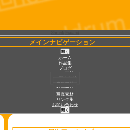
Shrunk
Expand
メインナビゲーション
開く
ホーム
作品集
ブログ
フリー素材
3D関連素材
音源素材
動画素材
写真素材
リンク集
お問い合わせ
開く