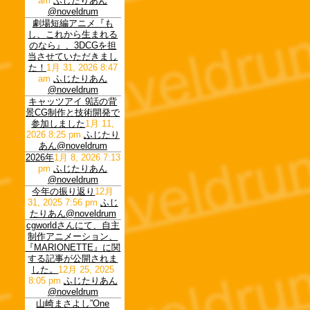
am
ふじたりあん
@noveldrum
劇場短編アニメ『も
し、これから生まれる
のなら』、3DCGを担
当させていただきまし
た！
1月 31, 2026 8:47
am
ふじたりあん
@noveldrum
キャッツアイ 9話の背
景CG制作と技術開発で
参加しました
1月 11,
2026 8:25 pm
ふじたり
あん@noveldrum
2026年
1月 8, 2026 7:13
pm
ふじたりあん
@noveldrum
今年の振り返り
12月
31, 2025 7:56 pm
ふじ
たりあん@noveldrum
cgworldさんにて、自主
制作アニメーション、
『MARIONETTE』に関
する記事が公開されま
した。
12月 25, 2025
8:05 pm
ふじたりあん
@noveldrum
山崎まさよし”One