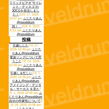
リリックビデオ”サイレ
ント・ディスコ”の
3DCGを担当しまし
た！
10月 17, 2025
10:07 pm
ふじたりあん
@noveldrum
26！
10月 8, 2025
6:51 pm
ふじたりあん
@noveldrum
投稿
引越しした
7月 27,
2026 10:49 pm
ふじた
りあん@noveldrum
電波ソングについて思
うこと
7月 14, 2026
10:49 pm
ふじたりあん
@noveldrum
引越し＆忙しい
7月 7,
2026 10:28 pm
ふじた
りあん@noveldrum
アメイジング・デジタ
ル・サーカス を見た
7
月 1, 2026 10:40 am
ふ
じたりあん@noveldrum
自分の作家性について
6
月 29, 2026 10:58 am
ふじたりあん