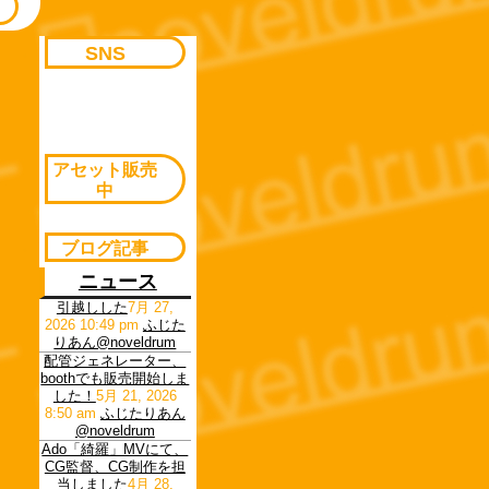
SNS
アセット販売
中
ブログ記事
ニュース
引越しした
7月 27,
2026 10:49 pm
ふじた
りあん@noveldrum
配管ジェネレーター、
boothでも販売開始しま
した！
5月 21, 2026
8:50 am
ふじたりあん
@noveldrum
Ado「綺羅」MVにて、
CG監督、CG制作を担
当しました
4月 28,