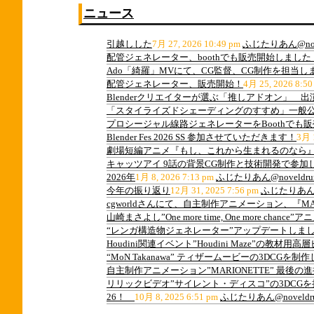
ニュース
引越しした
7月 27, 2026 10:49 pm
ふじたりあん@nov
配管ジェネレーター、boothでも販売開始しました
Ado「綺羅」MVにて、CG監督、CG制作を担当し
配管ジェネレーター、販売開始！
4月 25, 2026 8:50
Blenderクリエイターが選ぶ「推しアドオン」 
「スタイライズドシェーディングのすすめ」一般
プロシージャル線路ジェネレーターをBoothでも
Blender Fes 2026 SS 参加させていただきます！
3月 1
劇場短編アニメ『もし、これから生まれるのなら』
キャッツアイ 9話の背景CG制作と技術開発で参加
2026年
1月 8, 2026 7:13 pm
ふじたりあん@noveldru
今年の振り返り
12月 31, 2025 7:56 pm
ふじたりあん@n
cgworldさんにて、自主制作アニメーション、『M
山崎まさよし”One more time, One more ch
“レンガ構造物ジェネレーター”アップデートしま
Houdini関連イベント”Houdini Maze”の教
“MoN Takanawa” ティザームービーの3DCGを制
自主制作アニメーション”MARIONETTE” 最後
リリックビデオ”サイレント・ディスコ”の3DCG
26！
10月 8, 2025 6:51 pm
ふじたりあん@noveldr