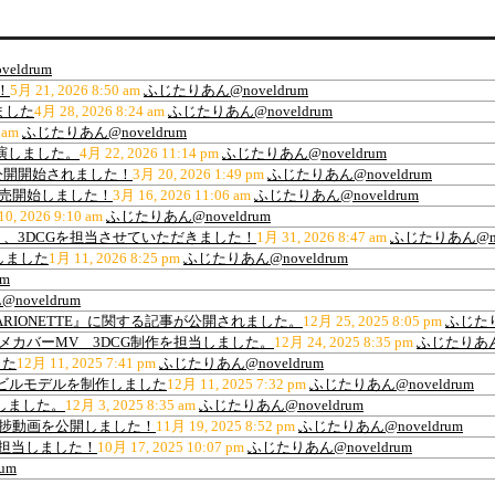
eldrum
！
5月 21, 2026 8:50 am
ふじたりあん@noveldrum
ました
4月 28, 2026 8:24 am
ふじたりあん@noveldrum
 am
ふじたりあん@noveldrum
出演しました。
4月 22, 2026 11:14 pm
ふじたりあん@noveldrum
公開開始されました！
3月 20, 2026 1:49 pm
ふじたりあん@noveldrum
販売開始しました！
3月 16, 2026 11:06 am
ふじたりあん@noveldrum
0, 2026 9:10 am
ふじたりあん@noveldrum
、3DCGを担当させていただきました！
1月 31, 2026 8:47 am
ふじたりあん@nov
しました
1月 11, 2026 8:25 pm
ふじたりあん@noveldrum
m
oveldrum
ARIONETTE』に関する記事が公開されました。
12月 25, 2025 8:05 pm
ふじたり
ance”アニメカバーMV 3DCG制作を担当しました。
12月 24, 2025 8:35 pm
ふじたりあん@
した
12月 11, 2025 7:41 pm
ふじたりあん@noveldrum
材用高層ビルモデルを制作しました
12月 11, 2025 7:32 pm
ふじたりあん@noveldrum
作しました。
12月 3, 2025 8:35 am
ふじたりあん@noveldrum
の進捗動画を公開しました！
11月 19, 2025 8:52 pm
ふじたりあん@noveldrum
を担当しました！
10月 17, 2025 10:07 pm
ふじたりあん@noveldrum
um