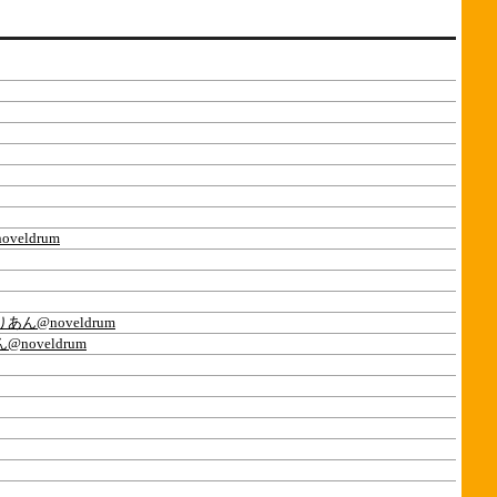
eldrum
あん@noveldrum
noveldrum