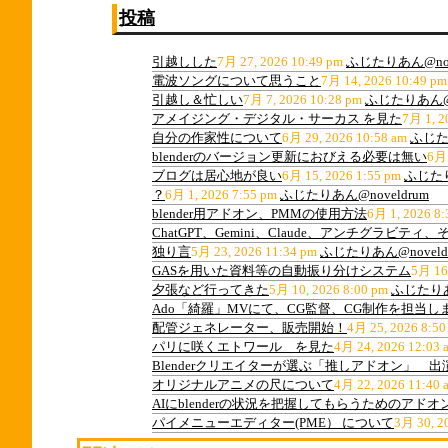
投稿
引越しした
7月 27, 2026 10:49 pm
ふじたりあん@nov
電波ソングについて思うこと
7月 14, 2026 10:49 pm
引越し＆忙しい
7月 7, 2026 10:28 pm
ふじたりあん@n
アメイジング・デジタル・サーカス を見た
7月 1, 2
自分の作家性について
6月 29, 2026 10:58 am
ふじたり
blenderのバージョン更新におびえる必要は無い
6月 
ブログは居心地が良い
6月 15, 2026 1:55 pm
ふじたり
？
6月 1, 2026 7:55 pm
ふじたりあん@noveldrum
blender用アドオン、PMMの使用方法
6月 1, 2026 8:
ChatGPT、Gemini、Claude、アンチグラビ
独り言
5月 23, 2026 11:34 pm
ふじたりあん@noveld
GASを用いた資料等の自動振り分けシステム
5月 16
夕張など行ってきた
5月 10, 2026 8:00 pm
ふじたりあん
Ado「綺羅」MVにて、CG監督、CG制作を担当し
配管ジェネレーター、販売開始！
4月 25, 2026 8:50
パリに咲くエトワール を見た
4月 24, 2026 12:03 
Blenderクリエイターが選ぶ「推しアドオン」 
オリジナルアニメの尺について
4月 22, 2026 11:40 
AIにblenderの状況を把握してもらうためのアドオ
パイメニューエディター(PME） について
3月 30, 2