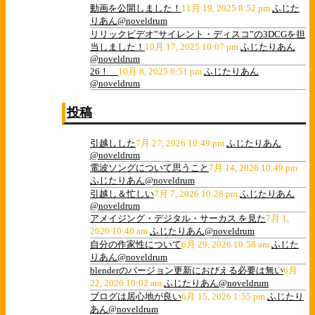
動画を公開しました！
11月 19, 2025 8:52 pm
ふじた
りあん@noveldrum
リリックビデオ”サイレント・ディスコ”の3DCGを担
当しました！
10月 17, 2025 10:07 pm
ふじたりあん
@noveldrum
26！
10月 8, 2025 6:51 pm
ふじたりあん
@noveldrum
投稿
引越しした
7月 27, 2026 10:49 pm
ふじたりあん
@noveldrum
電波ソングについて思うこと
7月 14, 2026 10:49 pm
ふじたりあん@noveldrum
引越し＆忙しい
7月 7, 2026 10:28 pm
ふじたりあん
@noveldrum
アメイジング・デジタル・サーカス を見た
7月 1,
2026 10:40 am
ふじたりあん@noveldrum
自分の作家性について
6月 29, 2026 10:58 am
ふじた
りあん@noveldrum
blenderのバージョン更新におびえる必要は無い
6月
22, 2026 10:02 am
ふじたりあん@noveldrum
ブログは居心地が良い
6月 15, 2026 1:55 pm
ふじたり
あん@noveldrum