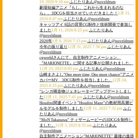
10, 2026 9:10 am
ふじたりあん@noveldrum
劇場短編アニメ『もし、これから生まれるのな
ら』、3DCGを担当させていただきました！
1月 31,
2026 8:47 am
ふじたりあん@noveldrum
キャッツアイ 9話の背景CG制作と技術開発で参加し
ました
1月 11, 2026 8:25 pm
ふじたりあん
@noveldrum
2026年
1月 8, 2026 7:13 pm
ふじたりあん@noveldrum
今年の振り返り
12月 31, 2025 7:56 pm
ふじたりあん
@noveldrum
cgworldさんにて、自主制作アニメーション、
『MARIONETTE』に関する記事が公開されました。
12月 25, 2025 8:05 pm
ふじたりあん@noveldrum
山崎まさよし”One more time, One more chance”アニメ
カバーMV 3DCG制作を担当しました。
12月 24,
2025 8:35 pm
ふじたりあん@noveldrum
“レンガ構造物ジェネレーター”アップデートしまし
た
12月 11, 2025 7:41 pm
ふじたりあん@noveldrum
Houdini関連イベント”Houdini Maze”の教材用高層ビ
ルモデルを制作しました
12月 11, 2025 7:32 pm
ふじ
たりあん@noveldrum
“MoN Takanawa” ティザームービーの3DCGを制作し
ました。
12月 3, 2025 8:35 am
ふじたりあん
@noveldrum
自主制作アニメーション”MARIONETTE” 最後の進捗