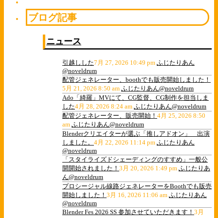
ブログ記事
ニュース
引越しした
7月 27, 2026 10:49 pm
ふじたりあん
@noveldrum
配管ジェネレーター、boothでも販売開始しました！
5月 21, 2026 8:50 am
ふじたりあん@noveldrum
Ado「綺羅」MVにて、CG監督、CG制作を担当しま
した
4月 28, 2026 8:24 am
ふじたりあん@noveldrum
配管ジェネレーター、販売開始！
4月 25, 2026 8:50
am
ふじたりあん@noveldrum
Blenderクリエイターが選ぶ「推しアドオン」 出演
しました。
4月 22, 2026 11:14 pm
ふじたりあん
@noveldrum
「スタイライズドシェーディングのすすめ」一般公
開開始されました！
3月 20, 2026 1:49 pm
ふじたりあ
ん@noveldrum
プロシージャル線路ジェネレーターをBoothでも販売
開始しました！
3月 16, 2026 11:06 am
ふじたりあん
@noveldrum
Blender Fes 2026 SS 参加させていただきます！
3月