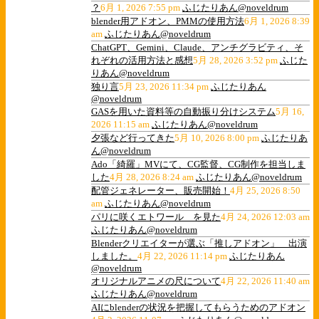
？
6月 1, 2026 7:55 pm
ふじたりあん@noveldrum
blender用アドオン、PMMの使用方法
6月 1, 2026 8:39
am
ふじたりあん@noveldrum
ChatGPT、Gemini、Claude、アンチグラビティ、そ
れぞれの活用方法と感想
5月 28, 2026 3:52 pm
ふじた
りあん@noveldrum
独り言
5月 23, 2026 11:34 pm
ふじたりあん
@noveldrum
GASを用いた資料等の自動振り分けシステム
5月 16,
2026 11:15 am
ふじたりあん@noveldrum
夕張など行ってきた
5月 10, 2026 8:00 pm
ふじたりあ
ん@noveldrum
Ado「綺羅」MVにて、CG監督、CG制作を担当しま
した
4月 28, 2026 8:24 am
ふじたりあん@noveldrum
配管ジェネレーター、販売開始！
4月 25, 2026 8:50
am
ふじたりあん@noveldrum
パリに咲くエトワール を見た
4月 24, 2026 12:03 am
ふじたりあん@noveldrum
Blenderクリエイターが選ぶ「推しアドオン」 出演
しました。
4月 22, 2026 11:14 pm
ふじたりあん
@noveldrum
オリジナルアニメの尺について
4月 22, 2026 11:40 am
ふじたりあん@noveldrum
AIにblenderの状況を把握してもらうためのアドオン