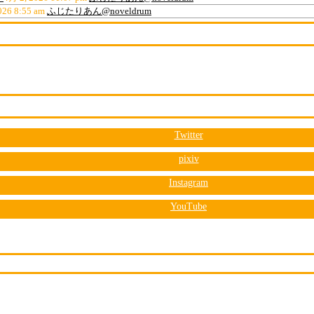
026 8:55 am
ふじたりあん@noveldrum
Twitter
pixiv
Instagram
YouTube