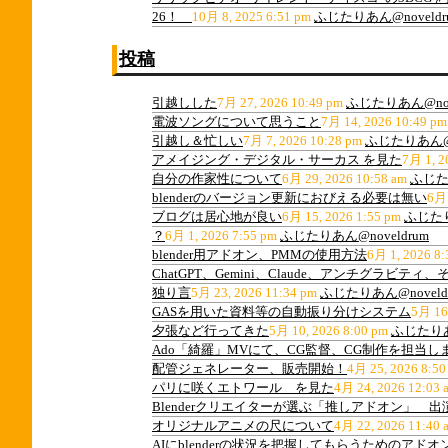
26！
10月 8, 2025 6:51 pm
ふじたりあん@noveldr
投稿
引越しした
7月 27, 2026 10:49 pm
ふじたりあん@nov
電波ソングについて思うこと
7月 14, 2026 10:49 pm
引越し＆忙しい
7月 7, 2026 10:28 pm
ふじたりあん@n
アメイジング・デジタル・サーカス を見た
7月 1, 2
自分の作家性について
6月 29, 2026 10:58 am
ふじたり
blenderのバージョン更新におびえる必要は無い
6月 
ブログは居心地が良い
6月 15, 2026 1:55 pm
ふじたり
？
6月 1, 2026 7:55 pm
ふじたりあん@noveldrum
blender用アドオン、PMMの使用方法
6月 1, 2026 8:
ChatGPT、Gemini、Claude、アンチグラビ
独り言
5月 23, 2026 11:34 pm
ふじたりあん@noveld
GASを用いた資料等の自動振り分けシステム
5月 16
夕張など行ってきた
5月 10, 2026 8:00 pm
ふじたりあん
Ado「綺羅」MVにて、CG監督、CG制作を担当し
配管ジェネレーター、販売開始！
4月 25, 2026 8:50
パリに咲くエトワール を見た
4月 24, 2026 12:03 
Blenderクリエイターが選ぶ「推しアドオン」 
オリジナルアニメの尺について
4月 22, 2026 11:40 
AIにblenderの状況を把握してもらうためのアドオ