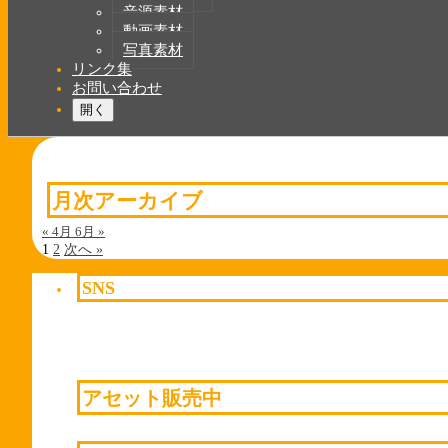
音源素材
動画素材
写真素材
リンク集
お問い合わせ
開く
月次アーカイブ
« 4月
6月 »
1
2
次へ »
SNS
アセット販売中