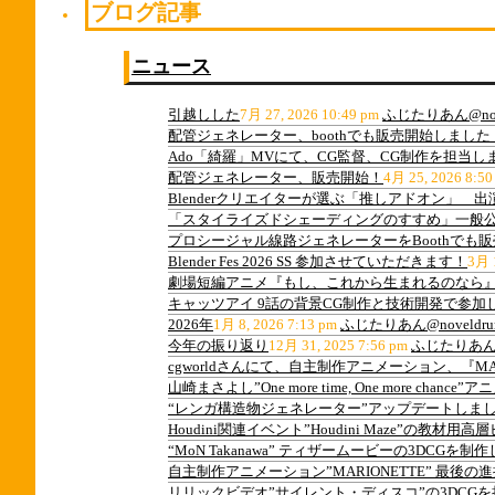
ブログ記事
ニュース
引越しした
7月 27, 2026 10:49 pm
ふじたりあん@nov
配管ジェネレーター、boothでも販売開始しました
Ado「綺羅」MVにて、CG監督、CG制作を担当し
配管ジェネレーター、販売開始！
4月 25, 2026 8:50
Blenderクリエイターが選ぶ「推しアドオン」 
「スタイライズドシェーディングのすすめ」一般
プロシージャル線路ジェネレーターをBoothでも
Blender Fes 2026 SS 参加させていただきます！
3月 1
劇場短編アニメ『もし、これから生まれるのなら』
キャッツアイ 9話の背景CG制作と技術開発で参加
2026年
1月 8, 2026 7:13 pm
ふじたりあん@noveldru
今年の振り返り
12月 31, 2025 7:56 pm
ふじたりあん@n
cgworldさんにて、自主制作アニメーション、『M
山崎まさよし”One more time, One more ch
“レンガ構造物ジェネレーター”アップデートしま
Houdini関連イベント”Houdini Maze”の教
“MoN Takanawa” ティザームービーの3DCGを制
自主制作アニメーション”MARIONETTE” 最後
リリックビデオ”サイレント・ディスコ”の3DCG