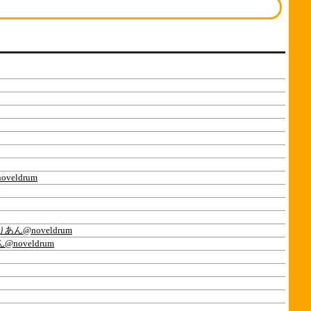
eldrum
あん@noveldrum
noveldrum