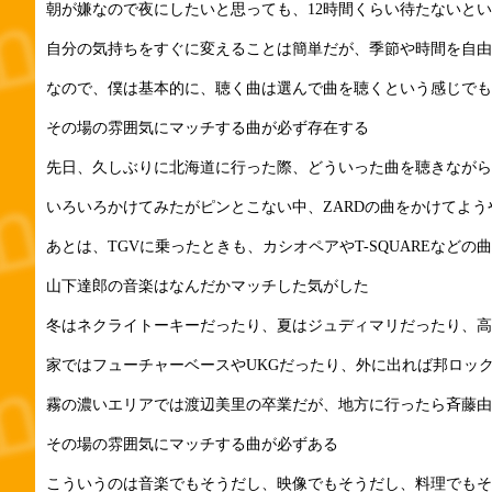
朝が嫌なので夜にしたいと思っても、12時間くらい待たないと
自分の気持ちをすぐに変えることは簡単だが、季節や時間を自由
なので、僕は基本的に、聴く曲は選んで曲を聴くという感じでも
その場の雰囲気にマッチする曲が必ず存在する
先日、久しぶりに北海道に行った際、どういった曲を聴きながら
いろいろかけてみたがピンとこない中、ZARDの曲をかけてよ
あとは、TGVに乗ったときも、カシオペアやT-SQUAREなど
山下達郎の音楽はなんだかマッチした気がした
冬はネクライトーキーだったり、夏はジュディマリだったり、高
家ではフューチャーベースやUKGだったり、外に出れば邦ロッ
霧の濃いエリアでは渡辺美里の卒業だが、地方に行ったら斉藤由
その場の雰囲気にマッチする曲が必ずある
こういうのは音楽でもそうだし、映像でもそうだし、料理でもそ