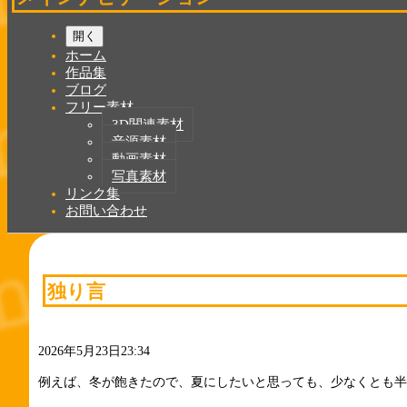
開く
ホーム
作品集
ブログ
フリー素材
3D関連素材
音源素材
動画素材
写真素材
リンク集
お問い合わせ
独り言
2026年5月23日23:34
例えば、冬が飽きたので、夏にしたいと思っても、少なくとも半