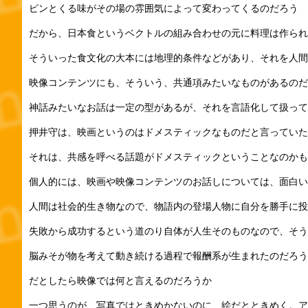
ピンとくる味がその場の雰囲気によって変わってくるのだろう
だから、日本食というベクトルの組み合わせの元に料理は作られ
そういった食文化の大本には地理的条件などがあり、それを人間
映像コンテンツにも、そういう、共通項みたいなものがあるのだ
神話みたいなお話は一定の型があるが、それを言語化して扱って
押井守は、映画というのはドメスティックなものだと言っていた
それは、共感を呼べる話題がドメスティックということなのかも
個人的には、映画や映像コンテンツのお話しについては、面白い
人間は社会的生き物なので、物語内の登場人物に自分を勝手に投
失敗から成功するという道のり自体が人生そのものなので、そう
脳みそが物を考えて動き続ける過程で報酬系が生まれたのだろう
だとしたら映像では何と言えるのだろうか
一つ思うのが、写真ではときめかないのに、絵だとときめく。ア