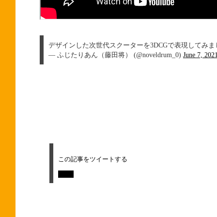
デザインした次世代スクーターを3DCGで表現してみ
— ふじたりあん（藤田将） (@noveldrum_0)
June 7, 202
この記事をツイートする
Tweet