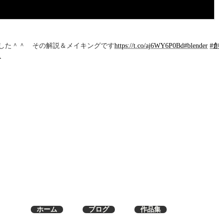
ました＾＾ その解説＆メイキングです
https://t.co/aj6WY6P0Bd
#blender
#
1
ホーム
ブログ
作品集