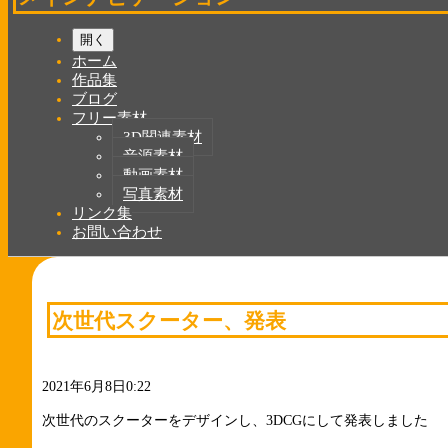
開く
ホーム
作品集
ブログ
フリー素材
3D関連素材
音源素材
動画素材
写真素材
リンク集
お問い合わせ
次世代スクーター、発表
2021年6月8日0:22
次世代のスクーターをデザインし、3DCGにして発表しました