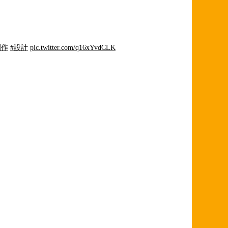
創作
#設計
pic.twitter.com/q16xYvdCLK